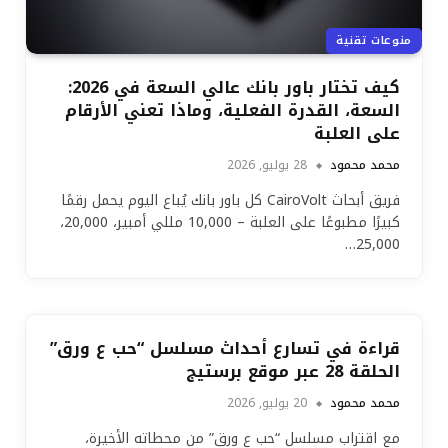
منوعات تقنية
كيف تختار باور بانك عالي السعة في 2026:
السعة، القدرة الفعلية، وماذا تعني الأرقام
على العلبة
محمد محمود
28 يوليو, 2026
فريق أبحاث CairoVolt كل باور بانك يُباع اليوم يحمل رقمًا
كبيرًا مطبوعًا على العلبة – 10,000 مللي أمبير، 20,000،
25,000…
قراءة في تسارع أحداث مسلسل “حب ع ورق”
الحلقة 28 عبر موقع برستيج
محمد محمود
20 يوليو, 2026
مع اقتراب مسلسل “حب ع ورق” من محطاته الأخيرة،