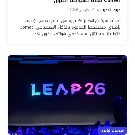
Comet مجانًا لهواتف آيفون
فريق التحرير
19 مارس, 2026
أحدثت شركة Perplexity ثورة في عالم تصفح الإنترنت
بإطلاق متصفحها المدعوم بالذكاء الاصطناعي، Comet،
كتطبيق مستقل لمستخدمي هواتف آيفون. هذا…
منوعات تقنية