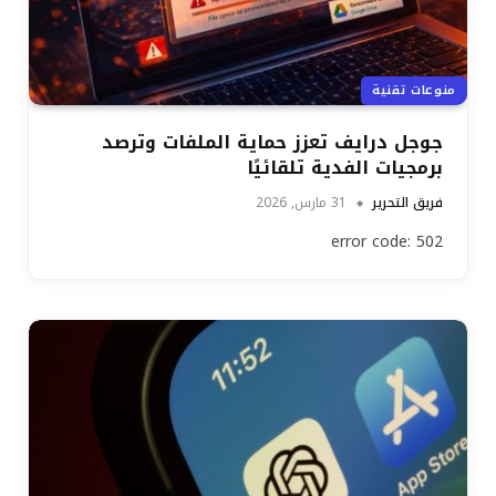
منوعات تقنية
جوجل درايف تعزز حماية الملفات وترصد
برمجيات الفدية تلقائيًا
فريق التحرير
31 مارس, 2026
error code: 502