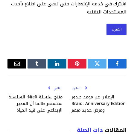
اشترك في خدمة الإشعارات حتى تبقى على اطلاع بأحدث
المستجدات التقنية
اشترك
فيسبوك
تويتر
بينتيريست
لينكدإن
Tumblr
البريد
الإلكترو
السابق
التالي
الإعلان عن موعد صدور
منتج سلسلة NieR: السلسلة
Braid: Anniversary Edition
ستستمر طالما أن المدير
وعرض جديد مبهر
الإبداعي على قيد الحياة
المقالات
ذات الصلة