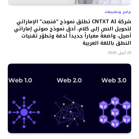
برامج وتطبيقات
شركة CNTXT AI تطلق نموذج “مُنصِت” الإماراتي
لتحويل النص إلى كلام، أدق نموذج صوتي إماراتي
أصيل، واضعةً معياراً جديداً لدقة وتطوّر تقنيات
النطق باللغة العربية
26 أبريل, 2026