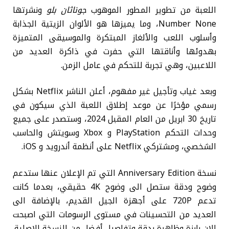
اللعبة من تطوير المطور الموهوب
جوناثان بلو
ونشرتها
Number None، وما يميزها هو الألوان الزيتية الجذابة
وأسلوب اللعب والألغاز المبتكرة
والموسيقى المتميزة
بهدوئها وأناقتها التي حفرت في ذاكرة العديد من
اللاعبين، وهي تجربة للتحكم في عامل الزمن.
وبعد غياب وتأجيل غير مفهوم، أعلن الناشر Netflix بشكل
رسمي مؤخرًا عن موعد إطلاق اللعبة الذي سيكون في
تاريخ 30 ابريل من العام المقبل 2024، وستصدر على جميع
وحدات التحكم PlayStation و Xbox وسويتش والحاسب
الشخصي، ومشتركي Netflix على أنظمة أندرويد و iOS.
نسخة Anniversary Edition التي تم الإعلان عنها ستدعم
وضوح ودقة ستصل الى وضوح 4K حقيقي، بعدما كانت
تدعم 720P على أجهزة الجيل القديم، بالإضافة الى
العديد من التحسينات في مستوى الرسومات التي اصبحت
الان بارزة وظاهرة بدقة وتفاصيل أفضل من النسخة الاصلية.