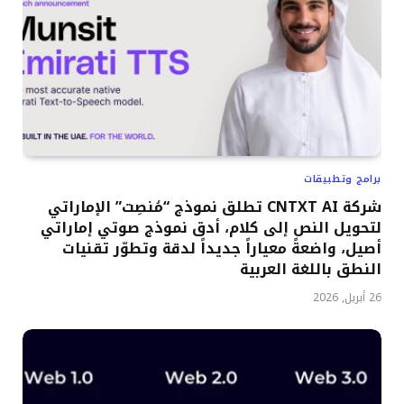
برامج وتطبيقات
شركة CNTXT AI تطلق نموذج “مُنصِت” الإماراتي
لتحويل النص إلى كلام، أدق نموذج صوتي إماراتي
أصيل، واضعةً معياراً جديداً لدقة وتطوّر تقنيات
النطق باللغة العربية
26 أبريل, 2026