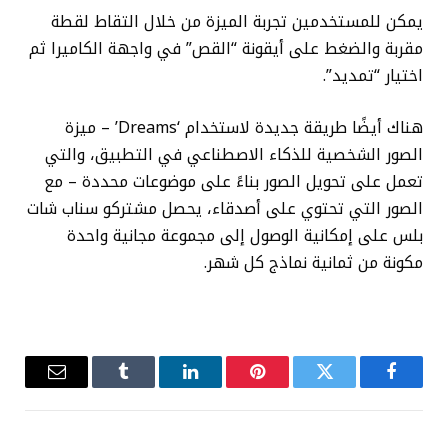
يمكن للمستخدمين تجربة الميزة من خلال التقاط لقطة
مقربة والضغط على أيقونة “القص” في واجهة الكاميرا ثم
اختيار “تمديد”.
هناك أيضًا طريقة جديدة لاستخدام ‘Dreams’ – ميزة
الصور الشخصية للذكاء الاصطناعي في التطبيق، والتي
تعمل على تحويل الصور بناءً على موضوعات محددة – مع
الصور التي تحتوي على أصدقاء، يحصل مشتركو سناب شات
بلس على إمكانية الوصول إلى مجموعة مجانية واحدة
مكونة من ثمانية نماذج كل شهر.
فيسبوك
تويتر
بينتيريست
لينكدإن
Tumblr
البريد
الإلكترو