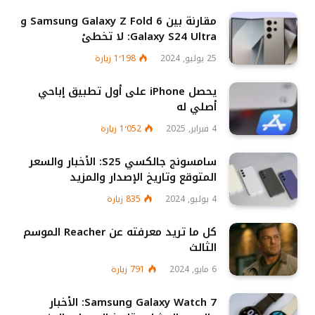
مقارنة بين Samsung Galaxy Z Fold 6 و
Galaxy S24 Ultra: لا تخطئ
25 يوليو, 2024
1٬198
زيارة
يحصل iPhone على أول تطبيق إباحي
أصلي له
4 فبراير, 2025
1٬052
زيارة
سامسونج جالكسي S25: الأخبار والسعر
المتوقع وتاريخ الإصدار والمزيد
4 يوليو, 2024
835
زيارة
كل ما تريد معرفته عن Reacher الموسم
الثالث
6 مايو, 2024
791
زيارة
Samsung Galaxy Watch 7: الأخبار