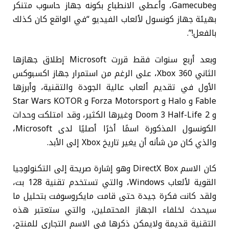
وGamecube، وأعطى الانطباع بكونه جهاز حاسوب متنكر
بهيئة جهاز كونسول لألعاب الفيديو “في الواقع كان كذلك
بالفعل!”.
وبعد أربع سنوات فقط قررت Microsoft إطلاق جهازها
الثاني Xbox 360، على الرغم من استمرار جهاز اكسبوكس
الأول في تقديم ألعاب عالية الجودة والتقنية، وأبرزها
Fable و Halo و Forza Motorsport و Star Wars KOTOR
و Doom 3 Half-Life 2 وغيرها الكثير، وقد امتلكت وحدات
الكونسول المذكورة اسمًا أخرًا أصليًا لدى Microsoft،
والذي كان من شأنه أن يغير تاريخ Xbox إلى الأبد.
كان الاسم DirectX Box وهو إشارة صريحة إلى التكنولوجيا
القوية لألعاب Windows، والتي تستخدم تقنية 128 بت،
ولقد كانت فكرة جيدة حتى قامت مايكروسوفت بتحليل ما
سيحدث لخلفاء الجهاز المحتملين، والتي ستعتبر هذه
التقنية قديمة ولايمكن ذكرها في الاسم التجاري للمنتج،