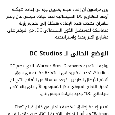
يرى مراقبون أن إلغاء فيلم
باتجيرل
جزء من إعادة هيكلة
أوسع لمشاريع DC السينمائية تحت قيادة جيمس غان وبيتر
سافران. تهدف هذه الإعادة هيكلة إلى تقديم رؤية
متماسكة لمستقبل الكون السينمائي DC، مع التركيز على
مشاريع أكثر ربحية واستراتيجية.
الوضع الحالي لـ DC Studios
يواجه استوديو Warner Bros. Discovery، الذي يضم DC
Studios، تحديات كبيرة في استعادة مكانته في سوق
أفلام الأبطال الخارقين. فبعد سلسلة من الأفلام التي لم
تحقق النجاح المتوقع، يركز الاستوديو الآن على بناء “كون
سينمائي DC” جديد بقيادة جيمس غان.
تعتبر إعادة إطلاق شخصية باتمان من خلال فيلم “The
Batman” من أبرز النجاحات الأخيرة لـ DC، حيث حقق الفيلم