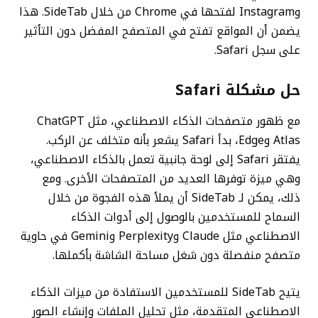
وInstagram لفتحها في Chrome من خلال SideTab. هذا
يضمن أن المواقع تفتح في المتصفح المفضل دون التأثير
على سجل Safari.
حل مشكلة Safari
مع ظهور متصفحات الذكاء الاصطناعي، مثل ChatGPT
Atlas وEdge، بدأ Safari يشعر بأنه متخلف عن الركب.
يفتقر Safari إلى لوحة جانبية تعمل بالذكاء الاصطناعي،
وهي ميزة توفرها العديد من المتصفحات الأخرى. ومع
ذلك، يمكن لـ SideTab أن يملأ هذه الفجوة من خلال
السماح للمستخدمين بالوصول إلى أدوات الذكاء
الاصطناعي مثل Claude وPerplexity وGemini في حاوية
متصفح منفصلة دون شغل مساحة الشاشة بأكملها.
يتيح SideTab للمستخدمين الاستفادة من ميزات الذكاء
الاصطناعي المتقدمة، مثل تحليل الملفات وإنشاء الصور