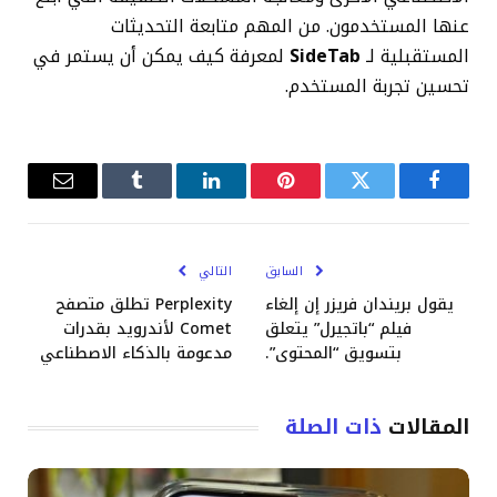
عنها المستخدمون. من المهم متابعة التحديثات
المستقبلية لـ
SideTab
لمعرفة كيف يمكن أن يستمر في
تحسين تجربة المستخدم.
فيسبوك
تويتر
بينتيريست
لينكدإن
Tumblr
البريد
الإلكترو
السابق
التالي
يقول بريندان فريزر إن إلغاء
Perplexity تطلق متصفح
فيلم “باتجيرل” يتعلق
Comet لأندرويد بقدرات
بتسويق “المحتوى”.
مدعومة بالذكاء الاصطناعي
المقالات
ذات الصلة