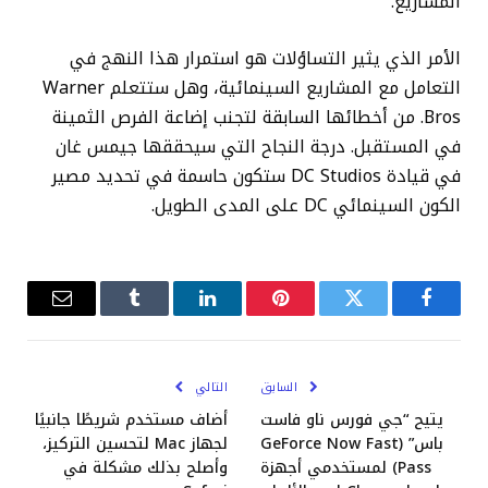
المشاريع.
الأمر الذي يثير التساؤلات هو استمرار هذا النهج في
التعامل مع المشاريع السينمائية، وهل ستتعلم Warner
Bros. من أخطائها السابقة لتجنب إضاعة الفرص الثمينة
في المستقبل. درجة النجاح التي سيحققها جيمس غان
في قيادة DC Studios ستكون حاسمة في تحديد مصير
الكون السينمائي DC على المدى الطويل.
فيسبوك
تويتر
بينتيريست
لينكدإن
Tumblr
البريد
الإلكترو
السابق
التالي
يتيح “جي فورس ناو فاست
أضاف مستخدم شريطًا جانبيًا
باس” (GeForce Now Fast
لجهاز Mac لتحسين التركيز،
Pass) لمستخدمي أجهزة
وأصلح بذلك مشكلة في