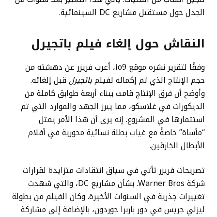
الجدل حول مستقبل مشاريع DC السينمائية.
النقاش حول إلغاء فيلم باتجيرل
وفقًا لتقرير نشره موقع io9، أعرب فريزر عن دهشته من
حجم الإنتاج الذي تم إكماله لفيلم
باتجيرل
قبل إلغائه.
وأوضح أن فرق الإنتاج قامت ببناء أربعة طوابق كاملة من
الديكورات في غلاسكو، مما يبرز الجهد والموارد التي تم
استثمارها في المشروع. إنه يرى أن هذا الأمر يمثل
“مأساة” خاصةً مع غياب بطلة نسائية محورية في أفلام
الأبطال الخارقين.
تصريحات فريزر تأتي في سياق انتقادات متزايدة لقرارات
شركة Warner Bros. بشأن مشاريع DC، والتي شهدت
تغييرات جذرية في السنوات الأخيرة. وكان الفيلم من بطولة
ليزلي جريس في دور باربرا جوردون، بالإضافة إلى مشاركة