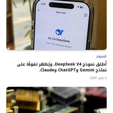
كمبيوتر
أُطلق نموذج DeepSeek V4، ويُظهر تفوقًا على
نماذج Gemini وChatGPT وClaude.
5 مايو, 2026