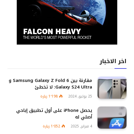
اخر الاخبار
مقارنة بين Samsung Galaxy Z Fold 6 و
Galaxy S24 Ultra: لا تخطئ
25 يوليو, 2024
1٬198
زيارة
يحصل iPhone على أول تطبيق إباحي
أصلي له
4 فبراير, 2025
1٬052
زيارة