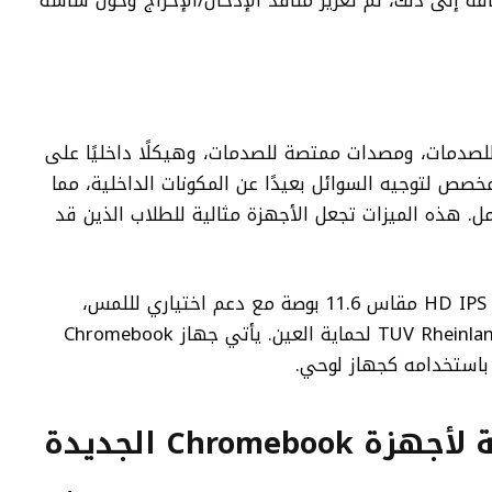
اع يصل إلى 1.2 متر. بالإضافة إلى ذلك، تم تعزيز منافذ الإدخال/الإخراج وحول شاشة
ا للصدمات، ومصدات ممتصة للصدمات، وهيكلًا داخليًا على
 لتوجيه السوائل بعيدًا عن المكونات الداخلية، مما
كنه التعامل مع انسكابات تصل إلى 330 مل. هذه الميزات تجعل الأجهزة مثالية للطلاب الذين قد
بالإضافة إلى المتانة، تتميز الأجهزة بشاشة HD IPS مقاس 11.6 بوصة مع دعم اختياري لللمس،
وألواح منخفضة الضوء الأزرق معتمدة من TUV Rheinland لحماية العين. يأتي جهاز Chromebook
Chrome الجديدة