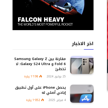
اخر الاخبار
مقارنة بين Samsung Galaxy Z
Fold 6 و Galaxy S24 Ultra: لا
تخطئ
25 يوليو, 2024
1٬198
زيارة
يحصل iPhone على أول تطبيق
إباحي أصلي له
4 فبراير, 2025
1٬052
زيارة