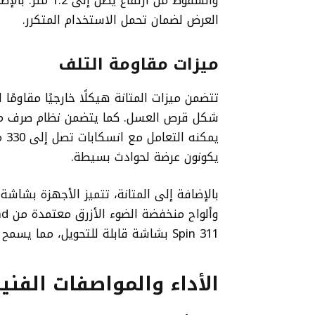
والسقوط من ارتف
العرض لضمان تحمل الاستخدام المتكرر.
ميزات مقاومة التلف
تتضمن ميزات المتانة هيكلًا خارجيًا مقاومً
شكل قرص العسل. كما يتضمن نظام صرف مخصص
يم
يكونون عرضة لحوادث بسيطة.
Spin 311 بشاشة قابلة للتحويل، مما يسمح باستخدامه كجهاز لوحي.
الأداء والمواصفات الفنية لأجهزة book