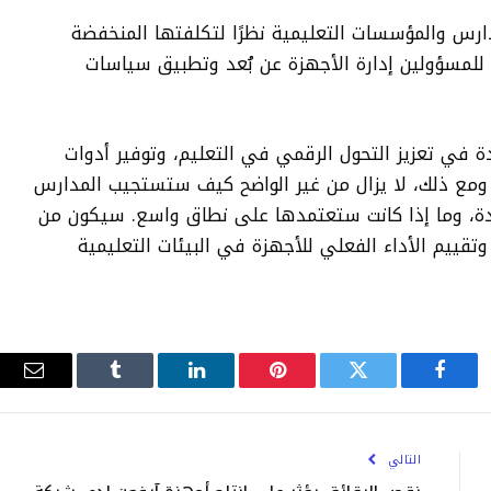
C خيارًا شائعًا للمدارس والمؤسسات التعليمية نظرًا لتكلفتها المنخفضة
سهولة إدارتها وأمانها. تتيح Chrome OS للمسؤولين إدارة الأجهزة عن بُعد وتطبيق سياسات
 في تعزيز التحول الرقمي في التعليم، وتوفير أدوات
 ومع ذلك، لا يزال من غير الواضح كيف ستستجيب المدارس
دة، وما إذا كانت ستعتمدها على نطاق واسع. سيكون من
قييم الأداء الفعلي للأجهزة في البيئات التعليمية
فيسبوك
تويتر
بينتيريست
لينكدإن
Tumblr
البري
الإلك
التالي