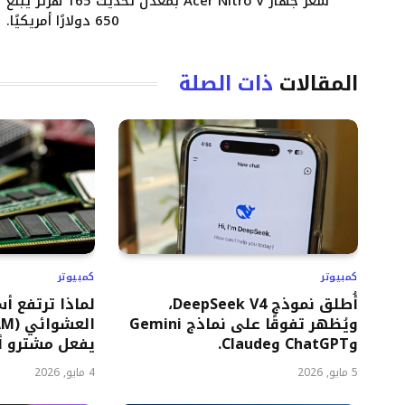
سعر جهاز Acer Nitro V بمعدل تحديث 165 هرتز يبلغ
650 دولارًا أمريكيًا.
المقالات
ذات الصلة
كمبيوتر
كمبيوتر
أُطلق نموذج DeepSeek V4،
لماذا ترتفع أ
ويُظهر تفوقًا على نماذج Gemini
وChatGPT وClaude.
يفعل مشترو أج
5 مايو, 2026
4 مايو, 2026