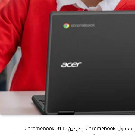
أعلنت شركة Acer عن إطلاق جهازي كمبيوتر محمول Chromebook جديدين، Chromebook 311