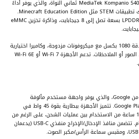
تعمل أجهزة Chromebook الجديدة بمعالج MediaTek Kompanio 540 ثماني النواة، والذي يوفر أداءً
كافيًا للمهام التعليمية اليومية، بما في ذلك تطبيقات STEM مثل Minecraft Education Edition.
يتم إقران المعالج بذاكرة وصول عشوائي LPDDR5X بسعة تصل إلى 8 جيجابايت، وذاكرة تخزين eMMC
تتضمن الميزات الأخرى كاميرا ويب أمامية بدقة 1080 بكسل مع ميكروفونات مزدوجة، وكاميرا اختيارية
بدقة 5 ميجابكسل “مواجهة للعالم” لالتقاط الصور أو الملاحظات. تدعم الأجهزة Wi-Fi 7 أو Wi-Fi 6E
تعمل الأجهزة بنظام التشغيل Chrome OS من Google، والذي يوفر واجهة مستخدم مألوفة
وإمكانية الوصول إلى التطبيقات عبر متجر Google Play. تتميز الأجهزة ببطارية بقوة 45 واط في
الساعة، والتي يمكن أن توفر ما يصل إلى 15 ساعة من الاستخدام بين عمليات الشحن، على الرغم من
أن المدة الفعلية قد تختلف حسب الاستخدام. تتضمن منافذ الإدخال/الإخراج منفذي USB-C (يدعمان