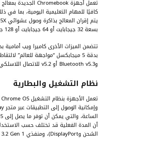
بسعة 32 جيجابايت أو 64 جيجابايت أو 128 جيجابايت.
وBluetooth v5.3 أو v5.2 للاتصال اللاسلكي.
نظام التشغيل والبطارية
الشحن وDisplayPort)، ومنفذي USB 3.2 Gen 1، ومقبس سماعة الرأس/مكبر الصوت.