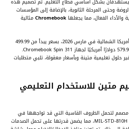
C7) وChromebook Spin 311 (R725T)، يستهدفان بشكل أساسي قطاع التعليم. تم تصميم هذه
لروضة وحتى المرحلة الثانوية، بالإضافة إلى المؤسسات
ية والأداء الفعال، مما يجعلها
Chromebook
مثالية
من المتوقع أن تتوفر الأجهزة الجديدة في أمريكا الشمالية في مارس 2026، بسعر يبدأ من 499.99
دولارًا أمريكيًا لجهاز Chromebook 311 و 579.99 دولارًا أمريكيًا لجهاز Chromebook Spin 311.
ى توفير حلول تعليمية متينة وبأسعار معقولة، تلبي متطلبات
Acer Ch: تصميم متين للاستخدام التعليمي
Ch الجديدة بهيكل مصمم لتحمل الظروف القاسية التي قد تواجهها في
البيئات التعليمية. خضعت الأجهزة لاختبارات MIL-STD-810H، مما يضمن قدرتها على تحمل الصدمات