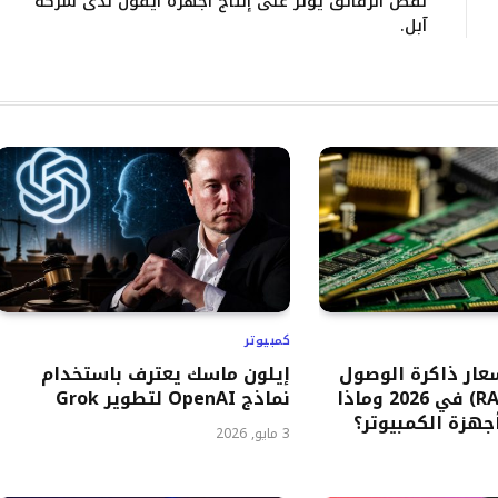
نقص الرقائق يؤثر على إنتاج أجهزة آيفون لدى شركة
آبل.
كمبيوتر
سعار ذاكرة الوصول
إيلون ماسك يعترف باستخدام
العشوائي (RAM) في 2026 وماذا
نماذج OpenAI لتطوير Grok
هزة الكمبيوتر؟
3 مايو, 2026