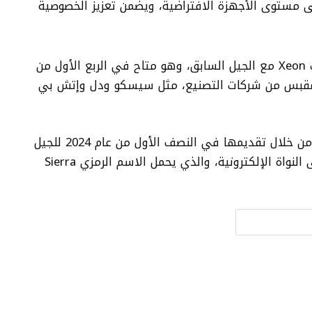
لى مستوى الأجهزة الافتراضية، ويضمن تعزيز الخصوصية
وتتوافق دبابيس الجيل الخامس من معالجات Xeon مع الجيل السابق، وهو متاح في الربع الأول من
ائية المقبس من شركات التصنيع، مثل سيسكو ودل وإتش بي
وأوضحت إنتل أنها تخطط للوفاء بالتزاماتها من خلال تقديمها في النصف الأول من عام 2024 للجيل
الأول من معالجات خادم Xeon المستندة إلى النواة الإلكترونية، والذي يحمل الاسم الرمزي Sierra