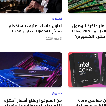
كمبيوتر
سعار ذاكرة الوصول
إيلون ماسك يعترف باستخدام
العشوائي (RAM) في 2026 وماذا
نماذج OpenAI لتطوير Grok
هزة الكمبيوتر؟
3 مايو, 2026
كمبيوتر
تكشف إنتل عن معالجي Core
من المتوقع ارتفاع أسعار أجهزة
Ultra 200S Plus كأسرع معالجات
الكمبيوتر المحمولة مع استعداد