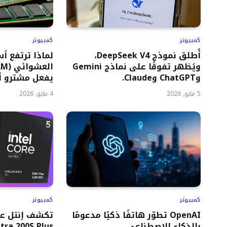
كمبيوتر
كمبيوتر
أُطلق نموذج DeepSeek V4،
لماذا ترتفع أ
ويُظهر تفوقًا على نماذج Gemini
وChatGPT وClaude.
يفعل مشترو أج
5 مايو, 2026
4 مايو, 2026
كمبيوتر
كمبيوتر
OpenAI تطوّر هاتفًا ذكيًا مدعومًا
بالذكاء الاصطناعي