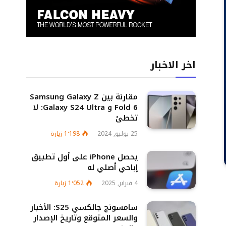
اخر الاخبار
مقارنة بين Samsung Galaxy Z
Fold 6 و Galaxy S24 Ultra: لا
تخطئ
25 يوليو, 2024
1٬198
زيارة
يحصل iPhone على أول تطبيق
إباحي أصلي له
4 فبراير, 2025
1٬052
زيارة
سامسونج جالكسي S25: الأخبار
والسعر المتوقع وتاريخ الإصدار