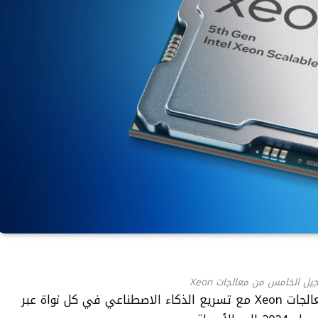
يل الخامس من معالجات Xeon
كشفت إنتل النقاب عن الجيل الخامس من معالجات Xeon مع تسريع الذكاء الاصطناعي في كل نواة عبر