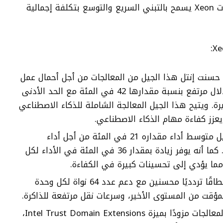
وأوضحت ريفيرا أن الجيل الخامس من معالجات Xeon يسمح بالتبني السريع والتوسع بتكلفة إجمالية
 حسنت إنتل هذا الجيل من المعالجات من أجل أحمال عمل
الذكاء الاصطناعي، مما يوفر أداء استدلال مرتفع بنسبة مقدارها 42 في المئة مع الحد الأدنى
ة. ويتيح هذا الجيل المعالجة الشاملة للذكاء الاصطناعي
عزز كفاءة مهام الذكاء الاصطناعي.
مكاسب الأداء والكفاءة: يوفر هذا الجيل متوسط أداء مقداره 21 في المئة من أجل أداء
الحوسبة العام بالمقارنة بالجيل السابق. كما أنه يوفر زيادة بمقدار 36 في المئة في الأداء لكل
 مما يؤدي إلى تحسينات كبيرة في الكفاءة.
قدرات محسنة: يوفر هذا الجيل أداءً ونطاقًا تردديًا محسنين مع دعم عدد 64 نواة لكل وحدة
المؤقت من المستوى الأخير، وسرعات نقل مرتفعة للذاكرة.
تحسينات الأمان: يأتي هذا الجيل من المعالجات مزودًا بميزة Intel Trust Domain Extensions،