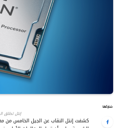
شاركها
إنتل تطلق الج