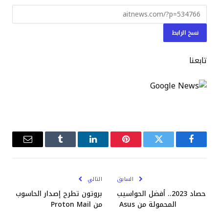
نسخ الرابط
تابعنا
فيسبوك
تويتر
بينتيريست
لينكدإن
Tumblr
البريد
الإلكترو
السابق
التالي
حصاد 2023.. أفضل الحواسيب
بروتون تطرح إصدار الحاسوب
المحمولة من Asus
من Proton Mail