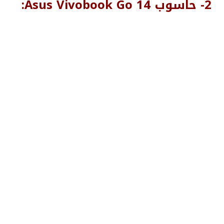
2- حاسوب Asus Vivobook Go 14:
يمتاز حاسوب Asus VivoBook Go 14 بأنه خفيف الوزن،
ويضم شاشة مشرقة بقياس قدره 14 بوصة، وبدقة قدرها
1920 × 1080
بكسلًا، وتدعم معدل تحديث قدره 60 هرتزًا.