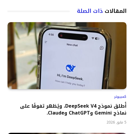
المقالات
ذات الصلة
كمبيوتر
أُطلق نموذج DeepSeek V4، ويُظهر تفوقًا على
نماذج Gemini وChatGPT وClaude.
5 مايو, 2026