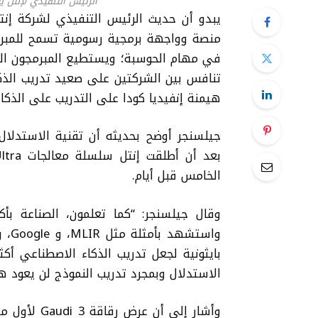
الرئيس التنفيذي لإنتل ي
يبدو أن حديث الرئيس التنفيذي لشركة إنت
منصة و
واجهة برمجية رسومية
تسمح للمبرم
في مهام الحوسبة؛
ويستطيع
المبرمجون ا
تنافس بين الشركتين على صعيد تدريب الذك
هيمنة إنفيديا كودا على التدريب على الذكاء
جيلسنجر أوضح بحديثه أن تقنية الاستدلال
بعد أن أطلقت إنتل سلسلة معالجات
ltra
الخامس قبل أيام.
وقال جيلسنجر: “كما تعلمون، الصناعة بأ
واستشهد بأمثلة مثل
MLIR
، و
Google
، 
بايثونية لجعل تدريب الذكاء الاصطناعي أكثر
الاستدلال وبمجرد تدريب النموذج لن يعود هن
وأشار إلى أن عرض رقاقة Gaudi 3 لأول مرة سيضع