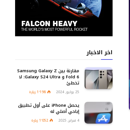
اخر الاخبار
مقارنة بين Samsung Galaxy Z
Fold 6 و Galaxy S24 Ultra: لا
تخطئ
25 يوليو, 2024
1٬198
زيارة
يحصل iPhone على أول تطبيق
إباحي أصلي له
4 فبراير, 2025
1٬052
زيارة