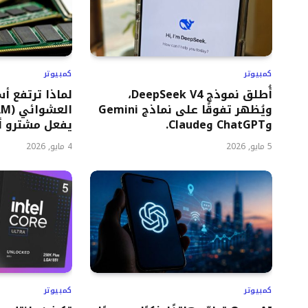
كمبيوتر
كمبيوتر
أُطلق نموذج DeepSeek V4،
لماذا ترتفع أ
ويُظهر تفوقًا على نماذج Gemini
وChatGPT وClaude.
يفعل مشترو أج
5 مايو, 2026
4 مايو, 2026
كمبيوتر
كمبيوتر