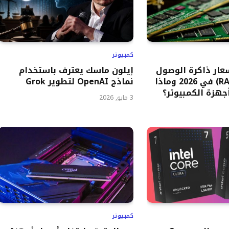
كمبيوتر
سعار ذاكرة الوصول
إيلون ماسك يعترف باستخدام
العشوائي (RAM) في 2026 وماذا
نماذج OpenAI لتطوير Grok
هزة الكمبيوتر؟
3 مايو, 2026
كمبيوتر