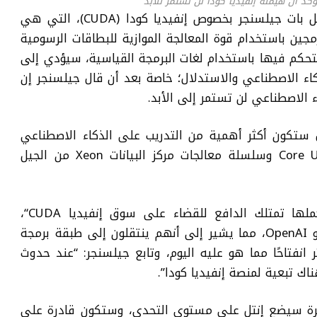
ؤكد أن هيمنة إنفيديا كودا لن تستمر للأبد
ل
بات جيلسنجر بخصوص إنفيديا كودا
(CUDA)
، التي هي
جين باستخدام قوة المعالجة الموازية للبطاقات الرسومية
لتحكم فيها باستخدام لغات البرمجة القياسية، سيؤدي إلى
اء الاصطناعي والاستدلال؛ خاصة بعد أن قال
جيلسنجر إن
 الاصطناعي لن تستمر إلى الأبد.
 ستكون أكثر أهمية من التدريب على الذكاء الاصطناعي
Core U
وسلسلة معالجات مركز البيانات
Xeon
من الجيل
كملها تمتلك الدافع للقضاء على سوق إنفيديا
CUDA
“،
و
OpenAI
، مما يشير إلى أنهم ينتقلون إلى طبقة برمجة
 انفتاحًا مما هو عليه اليوم،
وتابع جيلسنجر: “عند حدوث
اك تبعية لمنصة إنفيديا كودا”.
إنتل
على مستوى التحدي، وستكون قادرة على