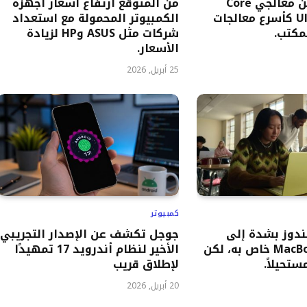
تكشف إنتل عن معالجي Core
من المتوقع ارتفاع أسعار أجهزة
Ultra 200S Plus كأسرع معالجات
الكمبيوتر المحمولة مع استعداد
مكتب.
شركات مثل ASUS وHP لزيادة
الأسعار.
25 أبريل, 2026
كمبيوتر
ندوز بشدة إلى
جوجل تكشف عن الإصدار التجريبي
جهاز MacBook Neo خاص به، لكن
الأخير لنظام أندرويد 17 تمهيدًا
تحيلاً.
لإطلاق قريب
20 أبريل, 2026