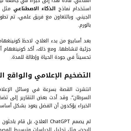
المناعي. قاده هذا إلى خبراء في جامعة نيو
استخدام نماذج
الذكاء الاصطناعي
بالورم.
بعد أسابيع من بدء العلاج، لاحظ كونينغها
جزئية لنشاطها. ومع ذلك، أكد كونينغهام أن ال
تحسيناً في جودة الحياة وإطالة للمدة.
التضخيم الإعلامي والواقع ا
انتشرت القصة بسرعة في وسائل الإعلام
السرطان”. وقد أدت بعض التقارير إلى تضخيم 
الخبراء يؤكدون أن الفضل يعود بشكل أساس
لم يصمم ChatGPT العلاج، بل
البحث، مثل تحليل الدراسات وتبسيط المصطل