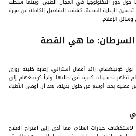
اً حول دور التكنولوجيا في المجال الطبي. وبينما سلطت
 تحسين الرعاية الصحية، كشفت التفاصيل الكاملة عن صورة
وسائل الإعلام.
 السرطان: ما هي القصة
202 عندما اكتشف بول كونينغهام، رائد أعمال أسترالي، إصابة كلبته روزي
لم تظهر تحسينات كبيرة في حالتها. ولجأ كونينغهام إلى
 عملية بحث أوسع عن حلول بديلة، بعد أن أوصى الأطباء
ستخدم كونينغهام في البداية ChatGPT لاستكشاف خيارات العلاج، مما أدى إلى اقتراح العلاج