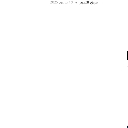
فريق التحرير
19 يونيو, 2025
د
تروني