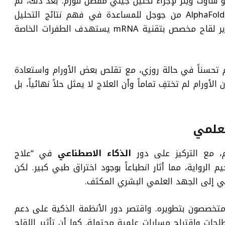
 ساوث ويلز لإجراء تحليل جيني مفصل للورم. بعد ذلك، تم
مثل AlphaFold من جوجل للمساعدة في فهم نتائج التحليل
الجيني. وبالتعاون مع فريق علمي، تم تطوير لقاح مخصص بتقنية mRNA يستهدف الطفرات الخاصة
م تحسناً في حالة روزي، مع تقلص بعض الأورام واستعادة
أورام لم تختفِ تماماً وأن العلاج لا يمثل حلاً نهائياً، بل
لعلمي
، مع التركيز على دور
الذكاء الاصطناعي
في “علاج
الرواية، مما أثار انطباعاً بوجود اختراق طبي كبير. لكن
ي إلى الجهد العلمي البشري المكثف.
 قام باحثون متخصصون بتطويره. واقتصر دور الأنظمة الذكية على دعم
حات واقتراح مسارات علمية محتملة. كما أن تأثير اللقاح