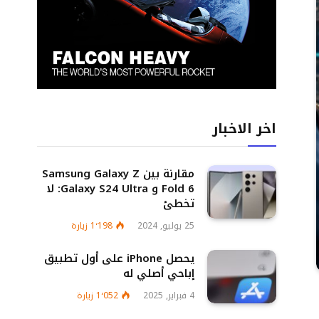
اخر الاخبار
مقارنة بين Samsung Galaxy Z
Fold 6 و Galaxy S24 Ultra: لا
تخطئ
25 يوليو, 2024
1٬198
زيارة
يحصل iPhone على أول تطبيق
إباحي أصلي له
4 فبراير, 2025
1٬052
زيارة