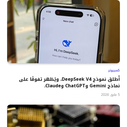
كمبيوتر
أُطلق نموذج DeepSeek V4، ويُظهر تفوقًا على
نماذج Gemini وChatGPT وClaude.
5 مايو, 2026