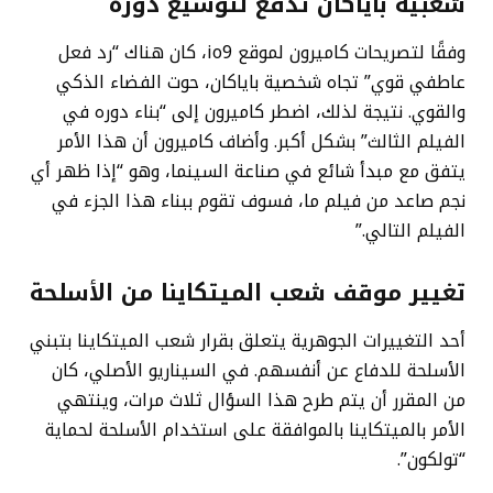
شعبية باياكان تدفع لتوسيع دوره
وفقًا لتصريحات كاميرون لموقع io9، كان هناك “رد فعل
عاطفي قوي” تجاه شخصية باياكان، حوت الفضاء الذكي
والقوي. نتيجة لذلك، اضطر كاميرون إلى “بناء دوره في
الفيلم الثالث” بشكل أكبر. وأضاف كاميرون أن هذا الأمر
يتفق مع مبدأ شائع في صناعة السينما، وهو “إذا ظهر أي
نجم صاعد من فيلم ما، فسوف تقوم ببناء هذا الجزء في
الفيلم التالي.”
تغيير موقف شعب الميتكاينا من الأسلحة
أحد التغييرات الجوهرية يتعلق بقرار شعب الميتكاينا بتبني
الأسلحة للدفاع عن أنفسهم. في السيناريو الأصلي، كان
من المقرر أن يتم طرح هذا السؤال ثلاث مرات، وينتهي
الأمر بالميتكاينا بالموافقة على استخدام الأسلحة لحماية
“تولكون”.