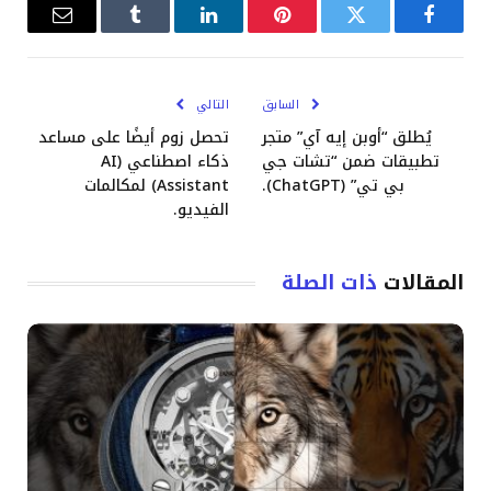
فيسبوك
تويتر
بينتيريست
لينكدإن
Tumblr
البريد
الإلكترو
السابق
التالي
يُطلق “أوبن إيه آي” متجر
تحصل زوم أيضًا على مساعد
تطبيقات ضمن “تشات جي
ذكاء اصطناعي (AI
بي تي” (ChatGPT).
Assistant) لمكالمات
الفيديو.
المقالات
ذات الصلة