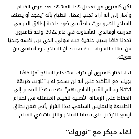
لكن كاميرون قرر تعديل هذا المشهد بعد عرض الفيلم.
وأشار إلى أنه أراد تجنب إعطاء انطباع بأنه “يمجد أو يصنف
السلاح الهجومي”، خاصةً في ضوء حادثة إطلاق النار في
مدرسة أوفالدي المأساوية في عام 2022. واجه كاميرون
تحديًا خاصًا بسبب خلفية جيك سولي، الذي يرى نفسه جنديًا
من مشاة البحرية، حيث يعتقد أن السلاح جزء أساسي من
هويته.
لذا، اختار كاميرون أن يترك استخدام السلاح أمرًا خاصًا
بجيك، مع التأكيد على أنه لن يسمح له بـ “تلويث طريقة
Na’vi ونظام القيم الخاص بهم”. يهدف هذا التغيير إلى
الحفاظ على الرسالة الأصلية للفيلم المتمثلة في احترام
الطبيعة والتعايش السلمي. هذا القرار يأتي ضمن نطاق
أوسع للتركيز على قضايا السلام والنزاعات في الفيلم.
لقاء مبكر مع “توروك”