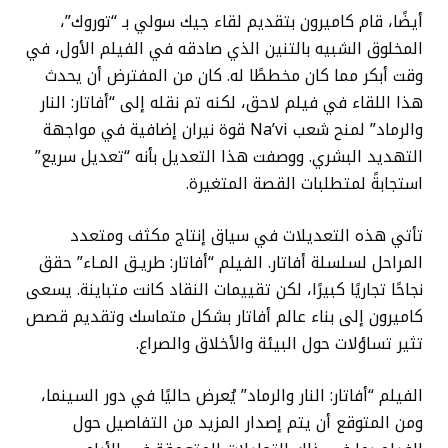
أيضًا، قام كاميرون بتقديم لقاء جيك سولي بـ “توروك”،
المخلوق الشبيه بالتنين الذي صادقه في الفيلم الأول، في
وقت أبكر مما كان مخططًا له. كان من المفترض أن يحدث
هذا اللقاء في فيلم لاحق، لكنه تم نقله إلى “أفاتار: النار
والرماد” لمنح شعب Na’vi قوة نيران إضافية في مواجهة
التهديد البشري. ووصفت هذا التعديل بأنه “تعديل سريع”
استجابةً لمتطلبات القصة المتغيرة.
تأتي هذه التعديلات في سياق إنتاج مكثف ومتعدد
المراحل لسلسلة أفاتار. الفيلم “أفاتار: طريـق المـاء” حقق
نجاحًا تجاريًا كبيرًا، لكن تقييمات النقاد كانت متباينة. يسعى
كاميرون إلى بناء عالم أفاتار بشكل متماسك وتقديم قصص
تثير تساؤلات حول البيئة والأخلاق والصراع.
الفيلم “أفاتار: النار والرماد” يُعرض حاليًا في دور السينما،
ومن المتوقع أن يتم إصدار المزيد من التفاصيل حول