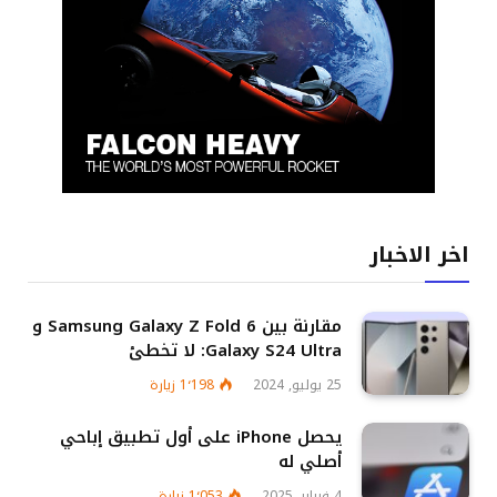
اخر الاخبار
مقارنة بين Samsung Galaxy Z Fold 6 و
Galaxy S24 Ultra: لا تخطئ
25 يوليو, 2024
1٬198
زيارة
يحصل iPhone على أول تطبيق إباحي
أصلي له
4 فبراير, 2025
1٬053
زيارة