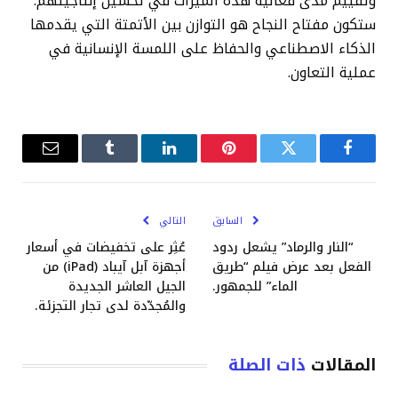
وتقييم مدى فعالية هذه الميزات في تحسين إنتاجيتهم.
ستكون مفتاح النجاح هو التوازن بين الأتمتة التي يقدمها
الذكاء الاصطناعي والحفاظ على اللمسة الإنسانية في
عملية التعاون.
فيسبوك
تويتر
بينتيريست
لينكدإن
Tumblr
البريد
الإلكترو
السابق
التالي
“النار والرماد” يشعل ردود
عُثِر على تخفيضات في أسعار
الفعل بعد عرض فيلم “طريق
أجهزة آبل آيباد (iPad) من
الماء” للجمهور.
الجيل العاشر الجديدة
والمُجدّدة لدى تجار التجزئة.
المقالات
ذات الصلة