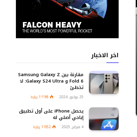
اخر الاخبار
مقارنة بين Samsung Galaxy Z
Fold 6 و Galaxy S24 Ultra: لا
تخطئ
25 يوليو, 2024
1٬198
زيارة
يحصل iPhone على أول تطبيق
إباحي أصلي له
4 فبراير, 2025
1٬052
زيارة