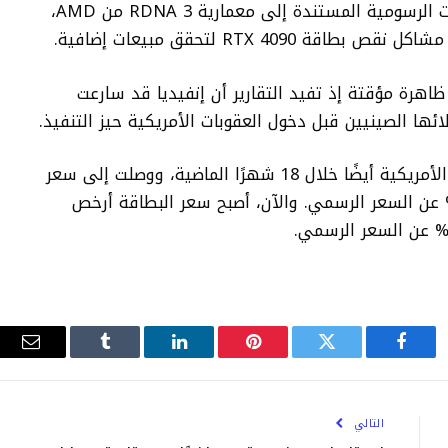
دولار، وفي الوقت نفسه، استفادت البطاقات الرسومية المستندة إلى معمارية RDNA 3 من AMD،
ظاهرة مؤقتة إذ تفيد التقارير أن
إنفيديا
قد سارعت
ها الصينيين قبل دخول العقوبات الأمريكية حيز التنفيذ.
وارتفع سعر بطاقة RTX 4090 في السوق الأمريكية أيضًا خلال 18 شهرًا الماضية، ووصلت إلى سعر
السعر الرسمي
. والآن، أصبح سعر البطاقة أرخص
فيسبوك
تويتر
بينتيريست
لينكدإن
Tumblr
البري
الإلك
التالي