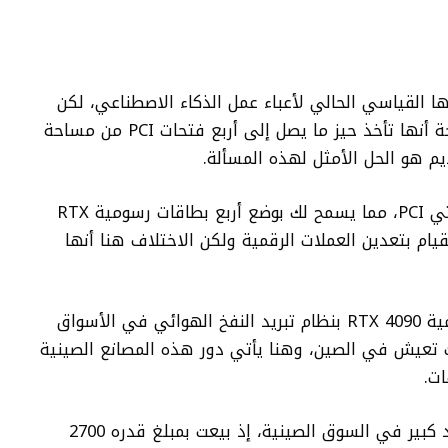
ا القياسي الحالي لأعباء عمل الذكاء الاصطناعي، لكن
الإصدارات الاحترافية أصبحت ضخمة جدًا لدرجة أنها تأخذ حيز ما يصل إلى أربع فتحات PCI من مساحة
يم هو الحل الأمثل لهذه المسألة.
لايأخذ نظام تبريد النفخ الهوائي سوى فتحتي PCI، مما يسمح لك بوضع أربع بطاقات رسومية RTX
لقيام بتعدين العملات الرقمية ولكن الاختلاف هنا أنها
عمومًا، يتوفر عدد قليل من البطاقات الرسومية RTX 4090 بنظام تبريد النفخ الهوائي في الأسواق
ت تعيش في الصين، وهنا يأتي دور هذه المصانع الصينية
ت.
ارتفاع أسعار RTX 4090 إلى حد كبير في السوق الصينية، إذ بيعت بمبلغ قدره 2700