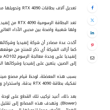
تعديل آلاف بطاقات RTX 4090 وتحويلها مسرعات للذكاء الاصطناعي في الصين
تعد البطاقة الرسومية
RTX 4090
من إنفيدي
ولها شعبية واضحة بين محبي الأداء العال
أكدت عدة مصادر أن شركة إنفيديا وشركائها
كما أزالت الشركة أي ذكر للمنتج من موقعه
إنفيديا على وحدة معالجة الرسوم
AD102
مع 18176 أ
إلى الصين، يتعين على إنفيديا وشركائها ال
بسبب هذه المعضلة، لوحظ قيام مصنع صيني
تفكيك بطاقة RTX 4090 بدقة، واستخراج وحدة معالجة الرسوم
بعد ذلك، أعيد تركيب تلك القطع على لوحة
B
(
Blower
). و