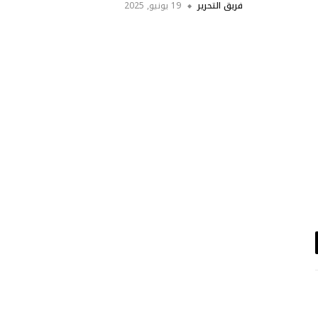
فريق التحرير
19 يونيو, 2025
د
تروني