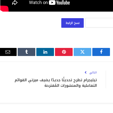
نسخ الرابط
فيسبوك
تويتر
بينتيريست
لينكدإن
Tumblr
البري
الإلك
التالي
تيليجرام تطرح تحديثًا جديدًا يضيف ميزتي القوائم
التفاعلية والمنشورات المُقترحة