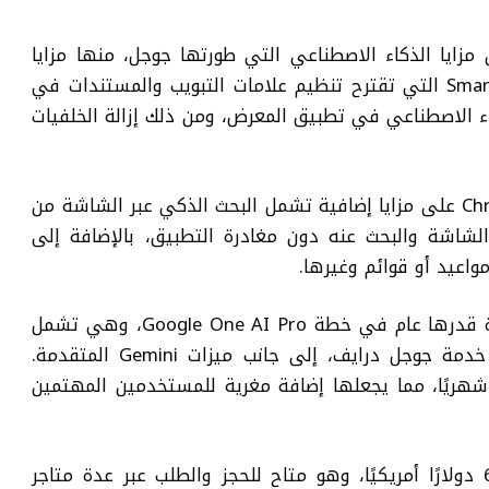
Chromebook  العديد من مزايا الذكاء الاصطناعي التي طورتها جوجل، منها مزايا
حصرية لهذا الجهاز مثل ميزة Smart Grouping التي تقترح تنظيم علامات التبويب والمستندات في
اء الاصطناعي في تطبيق المعرض، ومن ذلك إزالة الخلفيات
وسيحصل كافة مستخدمي Chromebook Plus على مزايا إضافية تشمل البحث الذكي عبر الشاشة من
لشاشة والبحث عنه دون مغادرة التطبيق، بالإضافة إلى
اعيد أو قوائم وغيرها.
ويحصل المشترون على اشتراك مجاني لمدة قدرها عام في خطة Google One AI Pro، وهي تشمل
2 تيرابايت من سعة التخزين السحابي عبر خدمة جوجل درايف، إلى جانب ميزات Gemini المتقدمة.
هذا الاشتراك عادة 20 دولارًا شهريًا، مما يجعلها إضافة مغرية للمستخدمين المهتمين
ويبدأ سعر Chromebook Plus 14 من 650 دولارًا أمريكيًا، وهو متاح للحجز والطلب عبر عدة متاجر