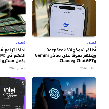
كمبيوتر
كمبيوتر
أُطلق نموذج DeepSeek V4،
لماذا ترتفع أ
ويُظهر تفوقًا على نماذج Gemini
وChatGPT وClaude.
يفعل مشترو أج
5 مايو, 2026
4 مايو, 2026