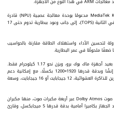
نوع من الأجهزة.
ويأتي الجهاز بمعالج MediaTek Kompanio Ultra 910 مدعومًا بوحدة معالجة عصبية (NPU) قادرة
على تنفيذ ما يصل إلى 50 تريليون عملية في الثانية (TOPS)، إلى جانب وعود ببطارية تدوم حتى 17
ذا التحول إلى معمارية ARM محاولة لتحسين الأداء واستهلاك الطاقة مقارنة بالحواسيب
 ضعفًا ملحوظًا في عمر البطارية.
ويحمل الجهاز تصميمًا أنيقًا يُشبه إلى حد بعيد أجهزة ماك بوك برو، ويزن نحو 1.17 كيلوجرام فقط.
ويتميز الجهاز بشاشة OLED قياسها 14 إنشًا وبدقة قدرها 1920×1200 بكسلًا، مع إمكانية دعم
اللمس في بعض الإصدارات، كما يتوفر بخيارين للذاكرة العشوائية، 12 جيجابايت أو 16 جيجابايت، وسعة
ويُعد هذا الجهاز أول كروم بوك يدعم نظام صوت Dolby Atmos عبر أربعة مكبرات صوت، منها مكبران
سفليان لتقديم تجربة صوتية أفضل، كما زُوّد الجهاز بكاميرا أمامية بدقة قدرها 5 ميجابكسل، وقارئ