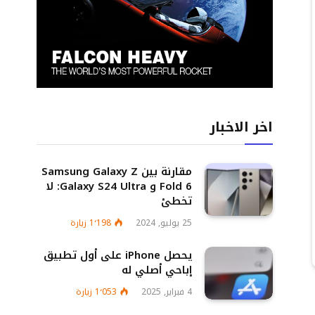
اخر الاخبار
مقارنة بين Samsung Galaxy Z
Fold 6 و Galaxy S24 Ultra: لا
تخطئ
25 يوليو, 2024
1٬198
زيارة
يحصل iPhone على أول تطبيق
إباحي أصلي له
4 فبراير, 2025
1٬053
زيارة