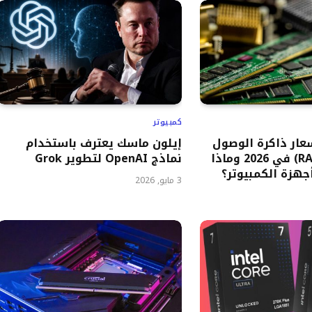
كمبيوتر
سعار ذاكرة الوصول
إيلون ماسك يعترف باستخدام
العشوائي (RAM) في 2026 وماذا
نماذج OpenAI لتطوير Grok
هزة الكمبيوتر؟
3 مايو, 2026