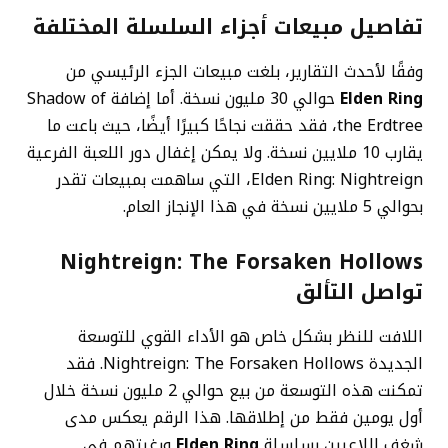
تفاصيل مبيعات أجزاء السلسلة المختلفة
وفقًا لأحدث التقارير، بلغت مبيعات الجزء الرئيسي من
Elden Ring
حوالي 30 مليون نسخة. أما إضافة Shadow of
the Erdtree، فقد حققت نجاحًا كبيرًا أيضًا، حيث باعت ما
يقارب 10 ملايين نسخة. ولا يمكن إغفال دور اللعبة الفرعية
Elden Ring: Nightreign، التي ساهمت بمبيعات تقدر
بحوالي 5 ملايين نسخة في هذا الإنجاز العام.
Nightreign: The Forsaken Hollows
تواصل التألق
اللافت للنظر بشكل خاص هو الأداء القوي للتوسعة
الجديدة Nightreign: The Forsaken Hollows. فقد
تمكنت هذه التوسعة من بيع حوالي 2 مليون نسخة خلال
أول يومين فقط من إطلاقها. هذا الرقم يعكس مدى
شغف اللاعبين بسلسلة
Elden Ring
ورغبتهم في