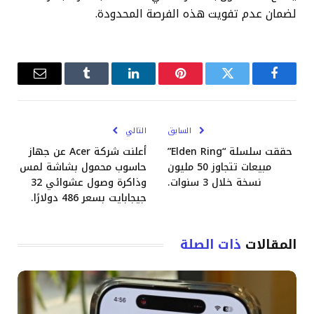
لضمان عدم تفويت هذه الفرصة المحدودة.
فيسبوك
تويتر
بينتيريست
لينكدإن
Tumblr
البريد
الإلكترو
السابق
التالي
حققت سلسلة “Elden Ring”
أعلنت شركة Acer عن جهاز
مبيعات تتجاوز 50 مليون
حاسوب محمول بشاشة لمس
نسخة خلال 3 سنوات.
وذاكرة وصول عشوائي 32
جيجابايت بسعر 486 دولارًا.
المقالات
ذات الصلة