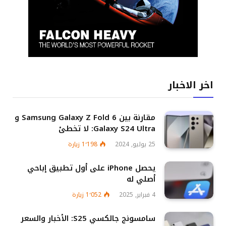
اخر الاخبار
مقارنة بين Samsung Galaxy Z Fold 6 و
Galaxy S24 Ultra: لا تخطئ
25 يوليو, 2024
1٬198
زيارة
يحصل iPhone على أول تطبيق إباحي
أصلي له
4 فبراير, 2025
1٬052
زيارة
سامسونج جالكسي S25: الأخبار والسعر