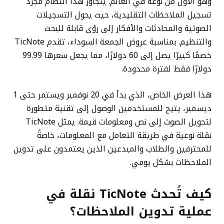
وهو الأول من نوعه في العالم. يتجاوز هذا النظام مجرد
تسجيل الملاحظات التقليدية، حيث يحول التسجيلات
الصوتية والمحادثات والأفكار إلى رؤى قابلة للبحث
والتنظيم. بمناسبة عروض الجمعة السوداء، تقدم TicNote
خصمًا كبيرًا يصل إلى 60 دولارًا، مما يجعل سعرها 99.99
دولارًا فقط لفترة محدودة.
هذا العرض الخاص، الذي بدأ في 20 نوفمبر ويستمر حتى 1
ديسمبر، يتيح للمستخدمين الوصول إلى تقنية متطورة
لتحويل الصوت إلى نص ومعلومات قيمة. يمثل TicNote
نقلة نوعية في طريقة التعامل مع المعلومات، خاصةً
للمحترفين والطلاب والمبدعين الذين يعتمدون على تدوين
الملاحظات بشكل يومي.
كيف تُحدث TicNote نقلة في
عملية تدوين الملاحظات؟