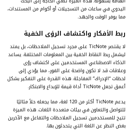
الهامة بسهولة. هذه الميزة تلغي الحاجة إلى البحث
اليدوي في ساعات من التسجيلات أو أكوام من المستندات،
مما يوفر الوقت والجهد.
ربط الأفكار واكتشاف الرؤى الخفية
لا يقتصر TicNote على مجرد تسجيل الملاحظات، بل يمتد
ليشمل ربط النقاط الخفية بين المعلومات المختلفة. يساعد
الذكاء الاصطناعي المستخدمين على اكتشاف رؤى
وعلاقات قد لا تكون واضحة على الفور، مما يؤدي إلى
لحظات “الإدراك” المفاجئة. هذه القدرة على التفكير بشكل
أعمق تجعل TicNote أداة قيمة للإبداع والابتكار.
يدعم TicNote أكثر من 120 لغة، مما يجعله حلاً مثاليًا
للتواصل والتعاون في بيئات متعددة اللغات. هذه الميزة
تتيح للمستخدمين تسجيل الملاحظات والتفاعل مع الآخرين
بغض النظر عن اللغة التي يتحدثون بها.