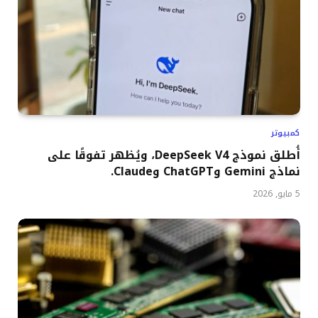
كمبيوتر
أُطلق نموذج DeepSeek V4، ويُظهر تفوقًا على
نماذج Gemini وChatGPT وClaude.
5 مايو, 2026