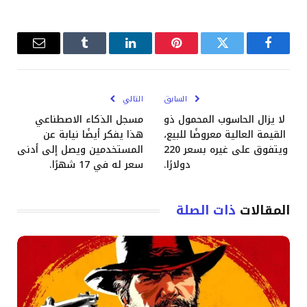
فيسبوك
تويتر
بينتيريست
لينكدإن
Tumblr
البريد
الإلكترو
السابق
التالي
لا يزال الحاسوب المحمول ذو
مسجل الذكاء الاصطناعي
القيمة العالية معروضًا للبيع،
هذا يفكر أيضًا نيابة عن
ويتفوق على غيره بسعر 220
المستخدمين ويصل إلى أدنى
دولارًا.
سعر له في 17 شهرًا.
المقالات
ذات الصلة