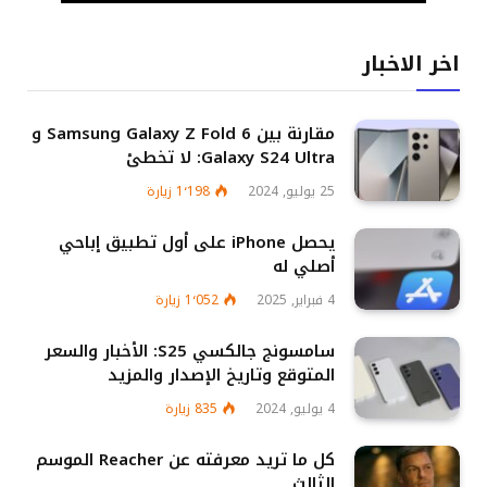
اخر الاخبار
مقارنة بين Samsung Galaxy Z Fold 6 و
Galaxy S24 Ultra: لا تخطئ
25 يوليو, 2024
1٬198
زيارة
يحصل iPhone على أول تطبيق إباحي
أصلي له
4 فبراير, 2025
1٬052
زيارة
سامسونج جالكسي S25: الأخبار والسعر
المتوقع وتاريخ الإصدار والمزيد
4 يوليو, 2024
835
زيارة
كل ما تريد معرفته عن Reacher الموسم
الثالث