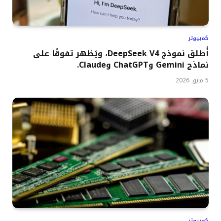
كمبيوتر
أُطلق نموذج DeepSeek V4، ويُظهر تفوقًا على
نماذج Gemini وChatGPT وClaude.
5 مايو, 2026
كمبيوتر