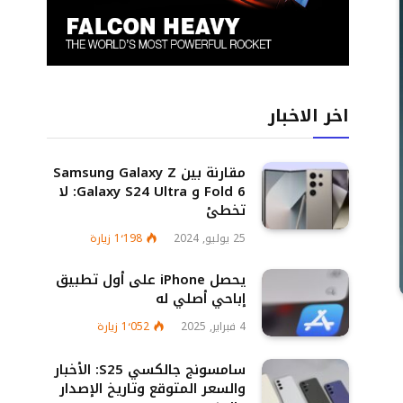
اخر الاخبار
مقارنة بين Samsung Galaxy Z
Fold 6 و Galaxy S24 Ultra: لا
تخطئ
25 يوليو, 2024
1٬198
زيارة
يحصل iPhone على أول تطبيق
إباحي أصلي له
4 فبراير, 2025
1٬052
زيارة
سامسونج جالكسي S25: الأخبار
والسعر المتوقع وتاريخ الإصدار