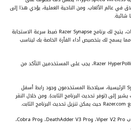
اق في عالم الألعاب. ومن الناحية العملية، يؤدي هذا إلى
 شائبة.
وبالنسبة لأولئك الذين يحبون تعديل الإعدادات، يتيح لك برنامج Razer Synapse ضبط سرعة الاستجابة
من 125 هرتزًا إلى 8000 هرتز، مما يسمح لك بتخصيص أداء الفأرة الخاصة بك ليناسب
لترقية فأرة الألعاب المتوافقة مع تقنية Razer HyperPolling، يجب على المستخدمين التأكد من
بمجرد التحديث، داخل لوحة معلومات Synapse الرئيسية، سيلاحظ المستخدمون وجود رابط أسفل
المتوافقة مع HyperPolling بحيث يشير إلى (توفر تحديث البرنامج الثابت). ومن خلال النقر
ابت.
ينطبق هذا التحديث على مالكي فأرة الألعاب Viper V2 Pro، وDeathAdder V3 Pro، وCobra Pro،