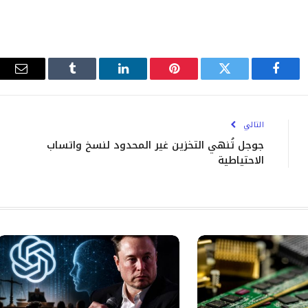
فيسبوك
تويتر
بينتيريست
لينكدإن
Tumblr
البري
الإلك
التالي
جوجل تُنهي التخزين غير المحدود لنسخ واتساب
الاحتياطية