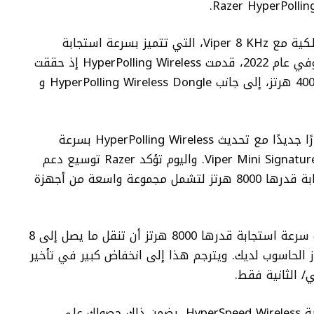
في عام 2021، قدمت Razer أسرع تقنية سلكية مع Viper 8 KHz، التي تتميز بسرعة استجابة
(Polling Rate) حقيقية قدرها 8000 هرتز. وفي عام 2022، قدمت HyperPolling Wireless إذ حققت
هذه التقنية معدلًا لاسلكيًا حقيقيًا قدره 4000 هرتز، إلى جانب HyperPolling Wireless Dongle و
في شهر أبريل من 2023 قدمت Razer معيارًا جديدًا مع تحديث HyperPolling Wireless بسرعة
استجابة قدرها 8000 هرتز لإصدار Viper Mini Signature Edition. واليوم تؤكد Razer توسيع دعم
تقنية HyperPolling Wireless بسرعة استجابة قدرها 8000 هرتز لتشمل مجموعة واسعة من أجهزة
يمكن لمعدات HyperPolling من Razer ذات سرعة استجابة قدرها 8000 هرتز أن تنقل ما يصل إلى 8
از الحاسوب لديك. ويترجم هذا إلى انخفاض كبير في تأخير
إلى جانب زمن الوصول المنخفض للغاية لتقنية HyperSpeed Wireless، يضمن ذلك حصولك على