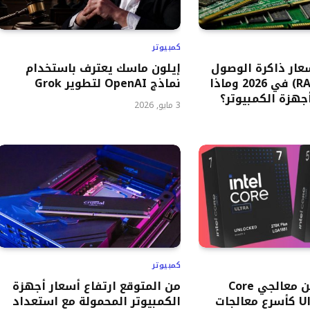
كمبيوتر
سعار ذاكرة الوصول
إيلون ماسك يعترف باستخدام
العشوائي (RAM) في 2026 وماذا
نماذج OpenAI لتطوير Grok
هزة الكمبيوتر؟
3 مايو, 2026
كمبيوتر
تكشف إنتل عن معالجي Core
من المتوقع ارتفاع أسعار أجهزة
Ultra 200S Plus كأسرع معالجات
الكمبيوتر المحمولة مع استعداد