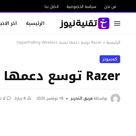
من نحن
سياسة الخصوصية
اتصل بنا
الرئيسية
اخر الاخبا
الرئيسية
»
Razer توسع دعمها تقنية HyperPolling Wireless
كمبيوتر
Razer توسع دعمها تقنية HyperPolling Wireless
بواسطة
فريق التحرير
18 نوفمبر, 2023
8
زيارة
لا ت