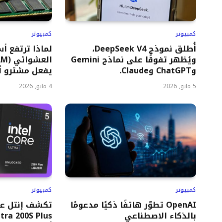
كمبيوتر
كمبيوتر
أُطلق نموذج DeepSeek V4،
لماذا ترتفع أ
ويُظهر تفوقًا على نماذج Gemini
وChatGPT وClaude.
يفعل مشترو أج
5 مايو, 2026
4 مايو, 2026
كمبيوتر
كمبيوتر
OpenAI تطوّر هاتفًا ذكيًا مدعومًا
بالذكاء الاصطناعي