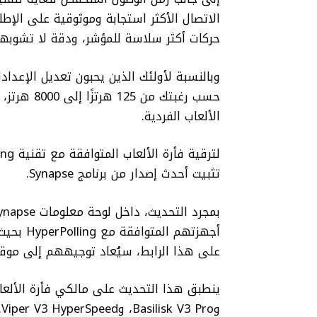
الاتصال الأكثر استجابة وموثوقية على الإطل
حركات أكثر سلاسة للمؤشر، ودقة لا تشوبها
حسب رغبتك 
الألعاب الفردية.
تثبيت أحدث إصدار من برنامج Synapse.
أجهزتهم 
على هذا الرابط، سيُعاد توجيههم إلى موقع Razer.com حيث يمكن تنزيل تحديث البرنامج الث
وBasilisk V3 Pro، وViper V3 HyperSpeed.