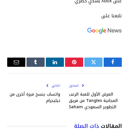
على Xbox بشكلٍ حصري.
تابعنا على
فيسبوك
تويتر
بينتيريست
لينكدإن
Tumblr
البريد
الإلكترو
السابق
التالي
العرض الأول للعبة الرعب
واتساب ينسخ ميزة أخرى من
المجانية Tangles من فريق
تيليجرام
التطوير السعودي Saham
المقالات
ذات الصلة