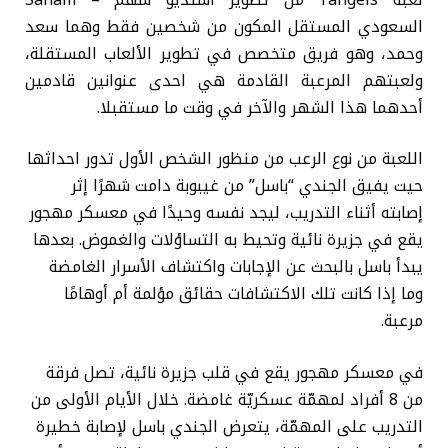
السعودي المستقل المكون من شخصين فقط وهما سعد
وحمد، وهو فريق متخصص في تطوير الألعاب المستقلة،
ولعبتهم المرعبة القادمة هي احدى عنوانين قادمين
أحدهما هذا الشهر والآخر في وقت ما مستقبلا.
اللعبة من نوع الرعب من منظور الشخص الأول تدور احداثها
حيت يفيق الجندي “باسل” من غيبوبة دامت شهرًا إثر
إصابته أثناء التدريب، ليجد نفسه وحيدًا في معسكر مهجور
يقع في جزيرة نائية وتحيط به التساؤلات والغموض. بعدها
يبدأ باسل بالبحث عن الإجابات واكتشاف الأسرار الغامضة
وما إذا كانت تلك الاكتشافات حقائق مؤلمة أم أوهامًا
مرعبة.
في معسكر مهجور يقع في قلب جزيرة نائية، تصل فرقة
من 8 أفراد لمهمّة عسكريّة غامضة. خلال الأيام الأولى من
التدريب على المهمّة، يتعرض الجندي باسل لإصابة خطيرة