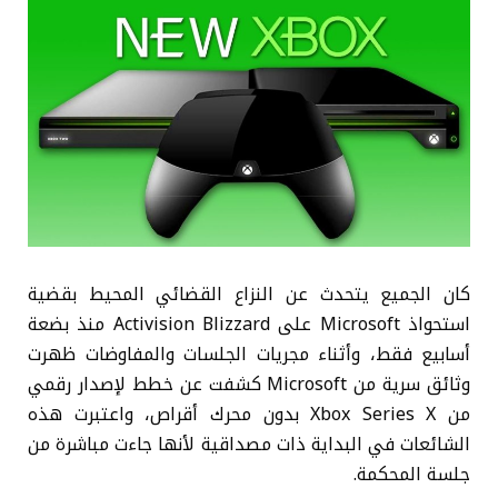
كان الجميع يتحدث عن النزاع القضائي المحيط بقضية
استحواذ Microsoft على Activision Blizzard منذ بضعة
أسابيع فقط، وأثناء مجريات الجلسات والمفاوضات ظهرت
وثائق سرية من Microsoft كشفت عن خطط لإصدار رقمي
من Xbox Series X بدون محرك أقراص، واعتبرت هذه
الشائعات في البداية ذات مصداقية لأنها جاءت مباشرة من
جلسة المحكمة.