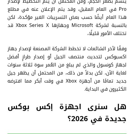
يتسم بصُغر الحجم، ومن المحتمل أن يتم التخطيط لإصدار
Pro في العام المقبل، وقد يتم الإعلان عنه في مطلع
هذا العام أيضًا حسب بعض التسريبات الغير مؤكدة، لكن
بالنسبة لشركة Microsoft وجهازها Xbox Series X قد
تختلف الأمور قليلًا،
وفقًا لآخر الشائعات لا تخطط الشركة المصنعة لإصدار جهاز
اكسبوكس لتحديث منتصف الجيل أو إصدار طرازٍ أفضل
لجهاز كونسول والذي لم ببلغ من العُمر سوة ثلاثة سنوات
لغاية الآن، لكن بدلاً من ذلك، من المحتمل أن يظهر جيل
جديد تمامًا من أجهزة Xbox في وقت أبكر مما افترضه
الكثيرون في البداية.
هل سنرى اجهزة إكس بوكس
جديدة في 2026؟