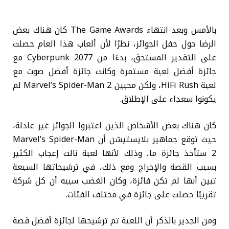
بالأمس وبعد انتهاء The Game Awards كان هناك بعض
الرضا حول حفل الجوائز، نظرًا لأن ألعاب هذا العام حصلت
على التقدير المستحق، بدءًا من Cyberpunk 2077 مع
جائزة أفضل لعبة مستمرة وكانت جائزة أفضل صوت مع
لعبة HiFi Rush، ولكن محبين Marvel’s Spider-Man 2 لم
يكونوا سعداء على الإطلاق.
كان هناك بعض الأشخاص الذين اعتبروا الجوائز غير عادلة،
حيث توقع جماهير بلايستيشن أن Marvel’s Spider-Man
2 ستأخذ جائزة ما، وذلك لأنها لعبة نالت إعجاب الكثير
بسبب القصة والإخراج ومع ذلك، في ترشيحاتها السبعة
تبين أنها لم تكن فائزة، وكان الغضب سببه أن كل شركة
تقريبًا حصلت على جائزة في مختلف الفئات.
ومن الجدير بالذكر أن اللعبة تم ترشيحها لجائزة أفضل قصة