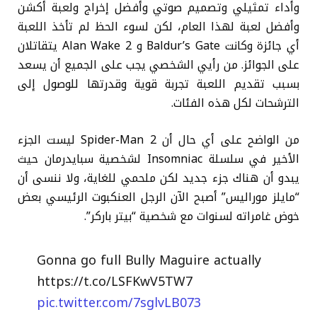
وأداء تمثيلي وتصميم صوتي وأفضل إخراج ولعبة أكشن
وأفضل لعبة لهذا العام، لكن لسوء الحظ لم تأخذ اللعبة
أي جائزة وكانت Baldur’s Gate و Alan Wake 2 يتقاتلان
على الجوائز. من رأيي الشخصي يجب على الجميع أن يسعد
بسبب تقديم اللعبة تجربة قوية وقدرتها للوصول إلى
الترشحات لكل هذه الفئات.
من الواضح على أي حال أن Spider-Man 2 ليست الجزء
الأخير في سلسلة Insomniac لشخصية سبايدرمان حيث
يبدو أن هناك جزء جديد لكن ملحمي للغاية، ولا ننسى أن
“مايلز موراليس” أصبح الآن الرجل العنكبوت الرئيسي بعض
خوض غامراته لسنوات مع شخصية “بيتر باركر”.
Gonna go full Bully Maguire actually
https://t.co/LSFKwV5TW7
pic.twitter.com/7sglvLB073