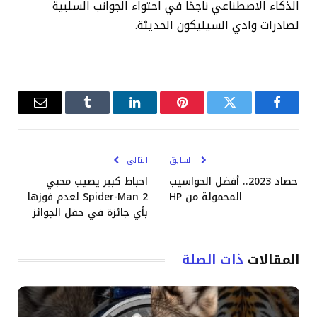
الذكاء الاصطناعي ناجحًا في احتواء الجوانب السلبية
لصادرات وادي السيليكون الحديثة.
فيسبوك
تويتر
بينتيريست
لينكدإن
Tumblr
البريد
الإلكترو
السابق
التالي
حصاد 2023.. أفضل الحواسيب
احباط كبير يصيب محبي
المحمولة من HP
Spider-Man 2 لعدم فوزها
بأي جائزة في حفل الجوائز
المقالات
ذات الصلة