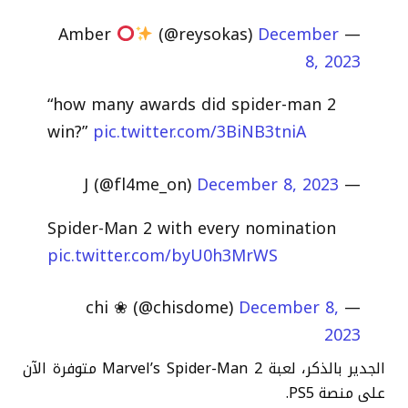
(@reysokas)
December
— Amber
8, 2023
“how many awards did spider-man 2
win?”
pic.twitter.com/3BiNB3tniA
December 8, 2023
— J (@fl4me_on)
Spider-Man 2 with every nomination
pic.twitter.com/byU0h3MrWS
December 8,
— chi ❀ (@chisdome)
2023
الجدير بالذكر، لعبة Marvel’s Spider-Man 2 متوفرة الآن
على منصة PS5.