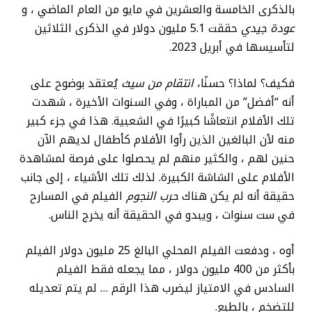
بالذكرى الخامسة والعشرين في مايو من العام الماضي ، و
عودة جيدي
حققت 5.1 مليون دولار في الذكرى الثلاثين
لتأسيسها في أبريل 2023.
فكيف؟ لماذا؟ حسنًا،
انتقام من سيث
يُعتقد بوضوح على
أنه “أفضل” من المباراة ، وفي السنوات الأخيرة ، شهدت
تلك الأفلام انتعاشًا كبيرًا في الشعبية. هذا في جزء كبير
منه لأن البالغين الذين رأوا الأفلام كأطفال لديهم الآن
حنين لهم ، والكثير منهم لم يحصلوا على فرصة لمشاهدة
الأفلام على الشاشة الكبيرة. لذلك تلك الأشياء ، إلى جانب
حقيقة أنه لم يكن هناك
حرب النجوم
الفيلم في المسارح
في ست سنوات ، ويبدو في الحقيقة أنه يخرج الناس.
أوه ، ودفعت الفيلم المحلي البالغ 25 مليون دولار الفيلم
بأكثر من 400 مليون دولار ، مما يجعله فقط الفيلم
السادس في الامتياز ليضرب هذا الرقم … لم يتم تعديله
للتضخم ، بالطبع.