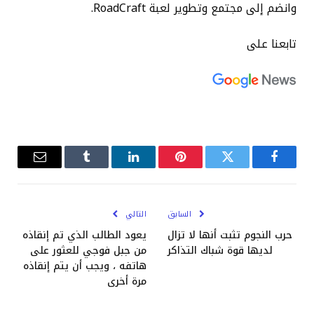
وانضم إلى مجتمع وتطوير لعبة RoadCraft.
تابعنا على
فيسبوك
تويتر
بينتيريست
لينكدإن
Tumblr
البريد
الإلكترو
السابق
التالي
حرب النجوم تثبت أنها لا تزال
يعود الطالب الذي تم إنقاذه
لديها قوة شباك التذاكر
من جبل فوجي للعثور على
هاتفه ، ويجب أن يتم إنقاذه
مرة أخرى