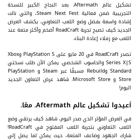
تشكيل عالم Aftermath. بعد النجاح الكبير للنسخة
التجريبية ضمن فعالية Steam Next Fest، والتي نالت
إشادة واسعة بفضل وضع اللعب التعاوني، يكشف العرض
الجديد كيف تصبح تجربة RoadCraft أضخم وأكثر متعة عند
اللعب مع زملاء إعادة البناء.
تصدر RoadCraft في 20 مايو على PlayStation 5 وXbox
Series X|S والحاسوب الشخصي. يمكن الآن طلب نسختي
Standard وRebuild مسبقًا عبر Steam و PlayStation
Store و Microsoft Store. شاهد عرض التعاون الجديد
اليوم!
أعيدوا تشكيل عالم Aftermath. معًا.
في العرض المؤثر الذي صدر اليوم، شاهد كيف يرتقي وضع
اللعب التعاوني بتجربة اللعب المفتوح في RoadCraft!
شارك الجهود وضاعف المتعة، حيث يمكن لما يصل إلى