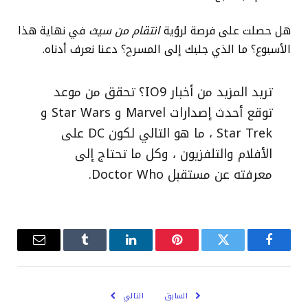
هل حصلت على فرصة لرؤية
انتقام من سيث
في نهاية هذا
الأسبوع؟ ما الذي جلبك إلى المسرح؟ دعنا نعرف أدناه.
تريد المزيد من أخبار IO9؟ تحقق من موعد
توقع أحدث إصدارات Marvel و Star Wars و
Star Trek ، ما هو التالي لكون DC على
الأفلام والتلفزيون ، وكل ما تحتاج إلى
معرفته عن مستقبل Doctor Who.
فيسبوك
تويتر
بينتيريست
لينكدإن
Tumblr
البريد
الإلكترو
السابق
التالي