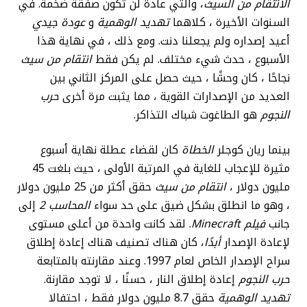
الانتقام من السيث
، والتي عادة لن تكون صفقة ضخمة. في
السنوات الأخيرة ، كلاهما
تهديد الوهمية
و
عودة جيدي
أعيد إصداره ولم يجعلنا دنت. ومع ذلك ، في نهاية هذا
الأسبوع ، حدث شيء مختلف. لم يكن فقط
انتقام من سيث
نجاحًا ، كان وحشًا ، حيث حصل على المركز الثاني بين
العديد من الإصدارات القوية ، مما يثبت مرة أخرى
حرب
النجوم
هو الطاغوت شباك التذاكر.
بينما ريان كوجلر
الخطاة
كان لقضاء عطلة نهاية أسبوع
مثيرة للإعجاب للغاية في المرتبة الأولى ، حيث بلغت 45
مليون دولار ،
انتقام من سيث
حقق أكثر من 25 مليون دولار
، وهو ما انطلق بشكل ضيق على حد سواء
المحاسب 2
إلى
جانب
فيلم Minecraft
. لقد كانت واحدة من أعلى مستوى
لإعادة الإصدار
أبدًا
، كان هناك تصنيف هناك إعادة إطلاق
سراح الإصدار الخاص لعام 1997. وعند مقارنته بالمتابعة
حرب النجوم
إعادة إطلاق النار ، حسنًا ، لا توجد مقارنة.
تهديد الوهمية
حقق 8.7 مليون دولار فقط ، احتفالا