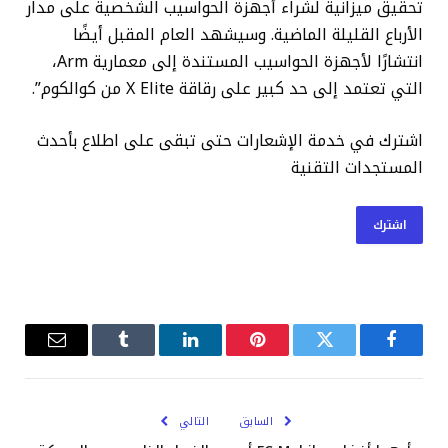
تحقيق ميزانية لشراء أجهزة الحواسيب الشخصية على مدار
الأرباع القليلة الماضية. وسيشهد العام المقبل أيضًا
انتشارًا لأجهزة الحواسيب المستندة إلى معمارية Arm،
التي تعتمد إلى حد كبير على رقاقة X Elite من كوالكوم”.
اشترك في خدمة الإشعارات حتى تبقى على اطلاع بأحدث
المستجدات التقنية
اشترك
فيسبوك
تويتر
بينتيريست
لينكدإن
Tumblr
البريد
الإلكترو
السابق
التالي