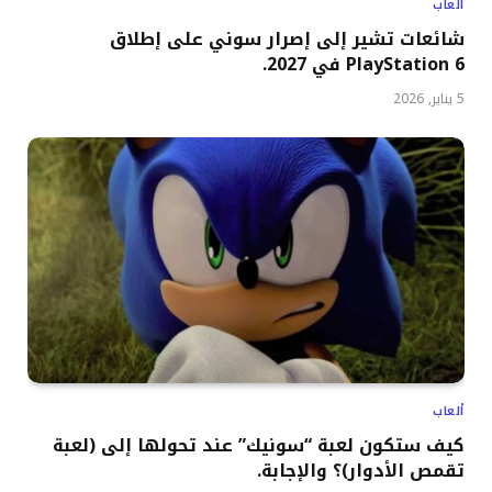
ألعاب
شائعات تشير إلى إصرار سوني على إطلاق
PlayStation 6 في 2027.
5 يناير, 2026
ألعاب
كيف ستكون لعبة “سونيك” عند تحولها إلى (لعبة
تقمص الأدوار)؟ والإجابة.