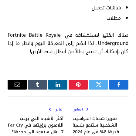
شاشات تحميل
مظلات
هناك الكثير لاستكشافه في Fortnite Battle Royale:
Underground، لذا انضم إلى المعركة اليوم وانظر ما إذا
كان بإمكانك أن تصبح بطلاً من أبطال تحت الأرض!
فيسبوك
تويتر
بينتيريست
لينكدإن
Tumblr
البريد
الإلكترو
السابق
التالي
تقرير: شحنات الحواسيب
أكثر الأشياء التي يرغب
الشخصية ستنمو بنسبة
اللاعبون برؤيتها في Far Cry
قدرها 8% في عام 2024
7.. هل ستعود الى مجدها؟