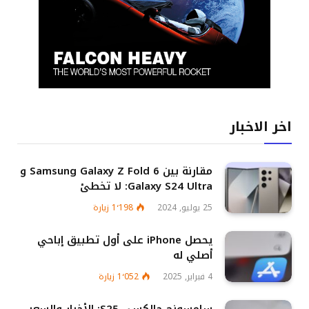
اخر الاخبار
مقارنة بين Samsung Galaxy Z Fold 6 و
Galaxy S24 Ultra: لا تخطئ
25 يوليو, 2024
1٬198
زيارة
يحصل iPhone على أول تطبيق إباحي
أصلي له
4 فبراير, 2025
1٬052
زيارة
سامسونج جالكسي S25: الأخبار والسعر