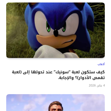
ألعاب
كيف ستكون لعبة “سونيك” عند تحولها إلى (لعبة
تقمص الأدوار)؟ والإجابة.
4 يناير, 2026