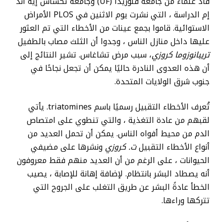
قاد علماء من جامعة فلوريدا (UF) وجامعة تكساس إيه آند
إم الدراسة ، التي نشرت يوم الاثنين في PLOS الأمراض
الاستوائية. قاموا بجمع عينات من الأخطاء التي تم العثور
عليها داخل منازل الناس ، وجدوا أن الثلث مصاب بالطفيل
تريبانوزوما كروزي
، سبب مرض تشاغاس. تشير النتائج إلى
أن هذه العدوى النادرة حاليًا يمكن أن تجعل نجاحًا في
جنوب شرق الولايات المتحدة.
تُعرف الأخطاء التقبيل رسميًا باسم triatomines. يأتي
لقبهم من عادة التغذية ، والتي تنطوي على امتصاص
الدم من محيط أفواه الناس. يمكن أن تحمل العديد من
أنواع الأخطاء التقبيل
ت. كروزي
ونشرها على مضيفي
الحيوانات ، على الرغم من أن العديد منهم فقط معروفون
أنه يصطاد البشر بانتظام. لإضافة إهانة للإصابة ، يصيب
الخطأ عادةً البشر عن طريق التغلب على الجروح التي
تتركها وراءها.