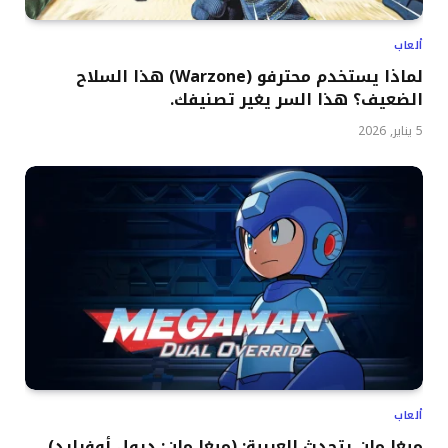
ألعاب
لماذا يستخدم محترفو (Warzone) هذا السلاح
الضعيف؟ هذا السر يغير تصنيفك.
5 يناير, 2026
ألعاب
ميغا مان يتحدث العربية: (ميغا مان: ديول أوفرايد)