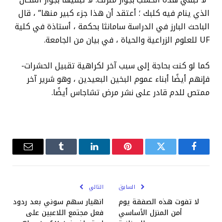
“لا تبقي هذه الخشب بجوار منزلك. لا تبقيها بجوار المكان
الذي ينام فيه كلبك ؛ أعتقد أن هذا جزء كبير منها” ، قال
الباحث البارز في الدراسة سامانثا بحكمة ، أستاذة في كلية
UF للعلوم الزراعية والحياة ، في بيان من الجامعة.
كما لو كنت بحاجة إلى سبب آخر لكراهية تقبيل الحشرات-
فإنهم أيضًا أبناء عموم البخين البعيدين ، وهو شرير آخر
ممتص للدم قادر على نشر مرض تشاجاس أيضًا.
فيسبوك
تويتر
بينتيريست
لينكدإن
Tumblr
البريد
الإلكترو
السابق
التالي
لا تفوت هذه الصفقة يوم
انهيار سهم سوني بعد ردود
أمن المنزل الأساسي
فعل مجتمع اللاعبين على