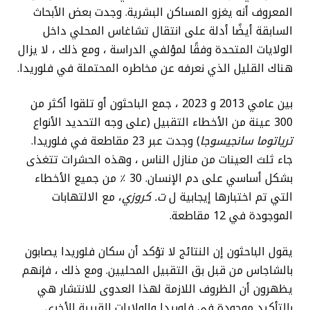
المعروف أنه يغزو المساكن البشرية. وجدت بعض الأبحاث
السابقة أيضًا أدلة على انتقال تشاغاس المحلي داخل
الولايات المتحدة وفقًا لمؤلفي الدراسة ، ومع ذلك ، لا يزال
هناك القليل الذي نعرفه عن مخاطره المحتملة في فلوريدا.
بين عامي 2013 و 2023 ، جمع الباحثون أو تلقوا أكثر من
300 عينة من الأخطاء التقبيل (على وجه التحديد الأنواع
ترياتوما سانجيسوجا
) وجدت عبر 23 مقاطعة في فلوريدا.
جاء ثلث العينات من منازل الناس ، وهذه الحشرات تتغذى
بشكل أساسي على دم الإنسان. 30 ٪ من جميع الأخطاء
التي تم اختبارها إيجابية ل
ت. كروزي
، مع الالتهابات
الموجودة في 12 مقاطعة.
يقول الباحثون إن النتائج لا تؤكد أن سكان فلوريدا يصابون
بالشاجاس من قبل بق التقبيل المحليين. ومع ذلك ، فإنهم
يظهرون أن الظروف اللازمة لهذا العدوى للانتشار هي
بالتأكيد موجودة في فلوريدا والولايات القريبة الأخرى.