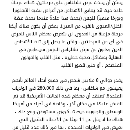
يمكن أن يحدث مرض تشاغاس على مرحلتين. هناك مرحلة
حادة حيث قد يعاني الأشخاص من أعراض تشبه الأنفلونزا
وتورمًا متميزًا للجفن (يحدث هذا عادةً عندما تحدث عضة
الخلل/العدوى بالقرب من العين). يمكن أن يكون هناك أيضا
مرحلة مزمنة من العدوى. لن يتعرض معظم الناس للمرض
في أي من المرحلتين ، ولكن ما يصل إلى ثلث الأشخاص
الذين يعانون من مرض تشاجاس المزمن سيصابون في
النهاية بمشاكل صحية خطيرة ، مثل القلب والقولون
المتضخم ، أو حتى قصور القلب.
يقدر حوالي 8 ملايين شخص في جميع أنحاء العالم بأنهم
يعيشون مع شاغاس ، بما في ذلك 280،000 في الولايات
المتحدة. يُعتقد أن معظم هذه الحالات الأمريكية قد تم
القبض عليها في مكان آخر ، وخاصة في أجزاء من أمريكا
الوسطى والجنوبية حيث
ت. كروزي
مستوطن. ومع ذلك ،
هناك ما لا يقل عن 11 نوعًا من الأخطاء التقبيل التي
تعيش في الولايات المتحدة ، بما في ذلك عدد قليل من