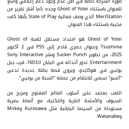
صورة الشركة خاصة في ظل عدم وجود دعم إعلامي واسع
للعنوان باستثناء Ghost of Yotei وحده. كما أشار تقرير من
MeriStation الذي وصف فعالية State of Play بأنها كانت
مخيبة باستثناء هذا العنوان.
Ghost of Yotei هو امتداد مستقل للعبة Ghost of
Tsushima وعنوان حصري قادم إلى PS5 في 2 أكتوبر
2025، من تطوير Sucker Punch ونشر Sony Interactive
Entertainment. تدور أحداثه في اليابان الـ1603، قرب جبل
يوتيي في هوكايدو، ويروي قصة بطلة جديدة تدعى
“آتسو” تسعى للانتقام من عصابة “الستة من يوتيي”.
اللعب يعتمد على أسلوب العالم المفتوح ومزيج من
السيوف والأسلحة النارية والتكتيك مع أنماط بصرية
مستوحاة من السينما اليابانية مثل Kurosawa وMiike
وWatanabe.