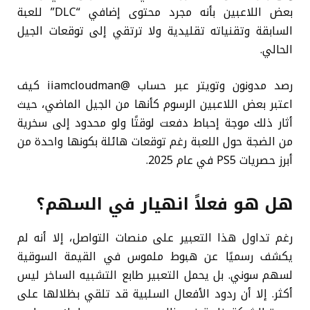
بعض اللاعبين بأنه مجرد محتوى إضافي “DLC” للعبة
السابقة وتقنياته تقليدية ولا ترتقي إلى توقعات الجيل
الحالي.
رصد مدونون وتويتر عبر حساب @iiamcloudman كيف
اعتبر بعض اللاعبين الرسوم كأنها من الجيل الماضي، حيث
أثار ذلك موجة إحباط دفعت لوقتًا ولو محدود إلى سخرية
من الضجة حول اللعبة رغم توقعات هائلة بكونها واحدة من
أبرز حصريات PS5 في عام 2025.
هل هو فعلاً انهيار في السهم؟
رغم تداول هذا التعبير على منصات التواصل، إلا أنه لم
يكشف رسميًا عن هبوط ملموس في القيمة السوقية
لسهم سوني. بل يحمل التعبير طابع التشبيه الساخر ليس
أكثر. إلا أن ردود الأفعال السلبية قد تلقي بظلالها على