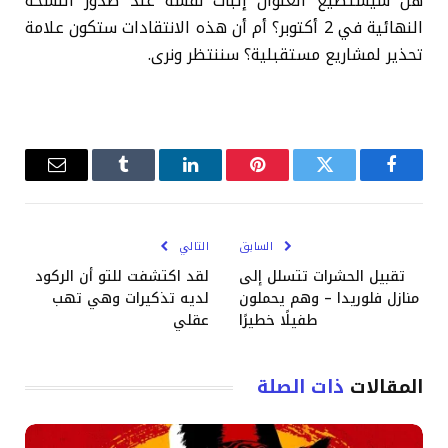
هل سيستطيع العنوان إثبات نفسه عند صدور النسخة
النهائية في 2 أكتوبر؟ أم أن هذه الانتقادات ستكون علامة
تحذير لمشاريع مستقبلية؟ سننتظر ونرى.
فيسبوك
تويتر
بينتيريست
لينكدإن
Tumblr
البريد
الإلكترو
السابق
التالي
تقبيل الحشرات تتسلل إلى
لقد اكتشفت للتو أن الركود
منازل فلوريدا – وهم يحملون
لديه تذكيرات وهي تهب
طفيلًا خطيرًا
عقلي
المقالات
ذات الصلة