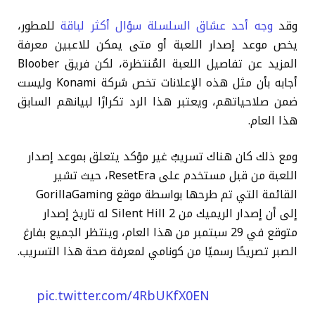
وقد
وجه أحد عشاق السلسلة سؤال أكثر لباقة
للمطور،
يخص موعد إصدار اللعبة أو متى يمكن للاعبين معرفة
المزيد عن تفاصيل اللعبة المُنتظرة، لكن فريق Bloober
أجابه بأن مثل هذه الإعلانات تخص شركة Konami وليست
ضمن صلاحياتهم، ويعتبر هذا الرد تكرارًا لبيانهم السابق
هذا العام.
ومع ذلك كان هناك تسريبٌ غير مؤكد يتعلق بموعد إصدار
اللعبة من قبل مستخدم على ResetEra، حيث تشير
القائمة التي تم طرحها بواسطة موقع GorillaGaming
إلى أن إصدار الريميك من Silent Hill 2 له تاريخ إصدار
متوقع في 29 سبتمبر من هذا العام، وينتظر الجميع بفارغ
الصبر تصريحًا رسميًا من كونامي لمعرفة صحة هذا التسريب.
pic.twitter.com/4RbUKfX0EN