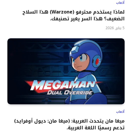
ألعاب
لماذا يستخدم محترفو (Warzone) هذا السلاح
الضعيف؟ هذا السر يغير تصنيفك.
5 يناير, 2026
ألعاب
ميغا مان يتحدث العربية: (ميغا مان: ديول أوفرايد)
تدعم رسميًا اللغة العربية.