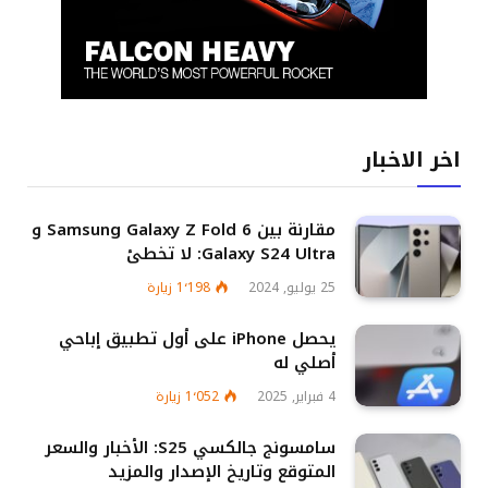
اخر الاخبار
مقارنة بين Samsung Galaxy Z Fold 6 و
Galaxy S24 Ultra: لا تخطئ
25 يوليو, 2024
1٬198
زيارة
يحصل iPhone على أول تطبيق إباحي
أصلي له
4 فبراير, 2025
1٬052
زيارة
سامسونج جالكسي S25: الأخبار والسعر
المتوقع وتاريخ الإصدار والمزيد