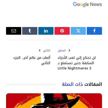
فيسبوك
تويتر
بينتيريست
لينكدإن
Tumblr
البريد
الإلكترو
السابق
التالي
لن تحتاج إلى لعب الأجزاء
ألعاب من عالم آخر.. الجزء
السابقة حتى تستمتع بـ
الثاني
Little Nightmares 3
المقالات
ذات الصلة