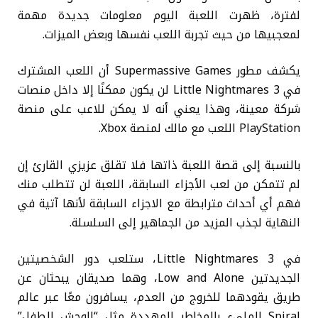
لفترة، ظهرت اللعبة اليوم معلومات جديدة مهمة
لمعجبيها من حيث تجربة اللعب نفسها وبعض الميزات.
يكشف مطور Supermassive Games أن اللعب المشترك
في Little Nightmares 3 لن يكون ممكنًا إلا داخل منصات
شركة معينة، وهذا يعني أنه لا يمكن للاعب على منصة
PlayStation اللعب مع مالك لمنصة Xbox.
بالنسبة إلى قصة اللعبة ذاتها فلا تقلق عزيزي القارئ إن
لم تتمكن من لعب الأجزاء السابقة، اللعبة لن تتطلب منك
فهم أي أحداث مترابطة مع الاجزاء السابقة لأنها آتية في
النهاية لجذب المزيد من الجماهير إلى السلسلة.
في Little Nightmares 3، ستلعب دور الشخصيتين
الجديدتين Low and Alone، وهما صديقان يبحثان عن
طريق يقودهما للخروج من العدم، يسافرون معًا عبر عالم
Spiral المليء بالمخاطر المهددة مثل “الوحش الطفل”