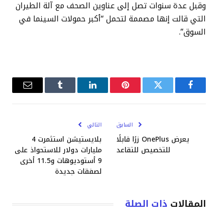
وقبل عدة سنوات تصل إلى عناوين الصحف مع آلة الطيران
التي قالت إنها مصممة لتحمل “أكبر حمولات السينما في
السوق”.
فيسبوك
تويتر
بينتيريست
لينكدإن
Tumblr
البريد
الإلكترو
السابق
التالي
يعرض OnePlus زرًا قابلًا
بلايستيشن استثمرت 4
للتخصيص للتقاعد
مليارات دولار للاستحواذ على
9 أستوديوهات و11.5 أخرى
لصفقات جديدة
المقالات
ذات الصلة