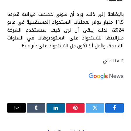
بالإضافة إلى ذلك، ورد أن سوني خصصت ميزانية قدرها
11.5 مليار دولار لعمليات الاستحواذ المستقبلية في مايو
2024، لذلك يبقى أن نرى كيف ستستخدم الشركة
ميزانيتها للاستحواذ على الاستوديوهات في السنوات
القادمة، ونأمل ألا تكون مل الاستحواذ على Bungie.
تابعنا على
فيسبوك
تويتر
بينتيريست
لينكدإن
Tumblr
البريد
الإلكترو