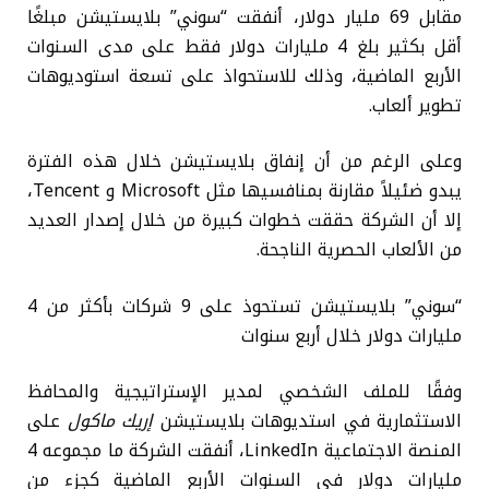
مقابل 69 مليار دولار، أنفقت “سوني” بلايستيشن مبلغًا
أقل بكثير بلغ 4 مليارات دولار فقط على مدى السنوات
الأربع الماضية، وذلك للاستحواذ على تسعة استوديوهات
تطوير ألعاب.
وعلى الرغم من أن إنفاق بلايستيشن خلال هذه الفترة
يبدو ضئيلاً مقارنة بمنافسيها مثل Microsoft و Tencent،
إلا أن الشركة حققت خطوات كبيرة من خلال إصدار العديد
من الألعاب الحصرية الناجحة.
“سوني” بلايستيشن تستحوذ على 9 شركات بأكثر من 4
مليارات دولار خلال أربع سنوات
وفقًا للملف الشخصي لمدير الإستراتيجية والمحافظ
الاستثمارية في استديوهات بلايستيشن
إريك ماكول
على
المنصة الاجتماعية LinkedIn، أنفقت الشركة ما مجموعه 4
مليارات دولار في السنوات الأربع الماضية كجزء من