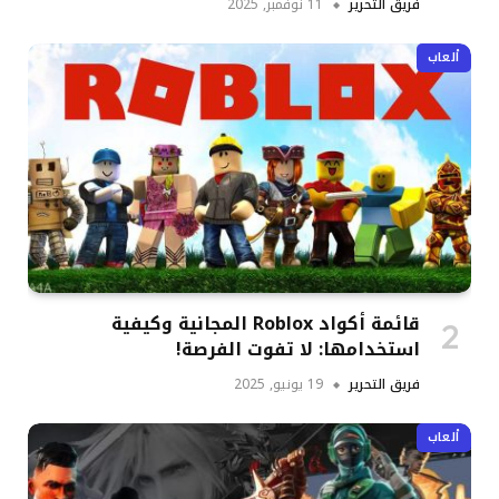
فريق التحرير
11 نوفمبر, 2025
ألعاب
قائمة أكواد Roblox المجانية وكيفية
استخدامها: لا تفوت الفرصة!
فريق التحرير
19 يونيو, 2025
ألعاب