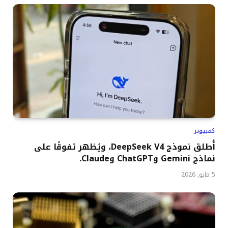
كمبيوتر
أُطلق نموذج DeepSeek V4، ويُظهر تفوقًا على
نماذج Gemini وChatGPT وClaude.
5 مايو, 2026