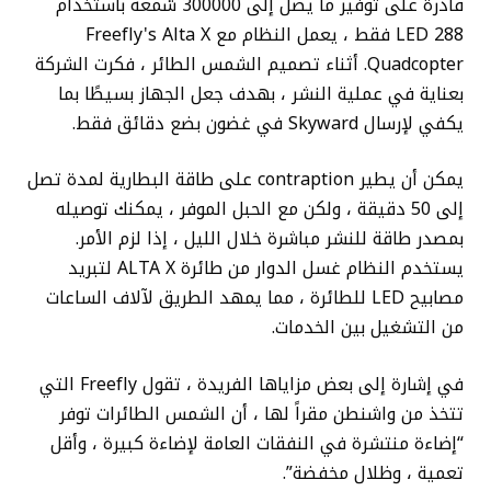
قادرة على توفير ما يصل إلى 300000 شمعة باستخدام
288 LED فقط ، يعمل النظام مع Freefly's Alta X
Quadcopter. أثناء تصميم الشمس الطائر ، فكرت الشركة
بعناية في عملية النشر ، بهدف جعل الجهاز بسيطًا بما
يكفي لإرسال Skyward في غضون بضع دقائق فقط.
يمكن أن يطير contraption على طاقة البطارية لمدة تصل
إلى 50 دقيقة ، ولكن مع الحبل الموفر ، يمكنك توصيله
بمصدر طاقة للنشر مباشرة خلال الليل ، إذا لزم الأمر.
يستخدم النظام غسل الدوار من طائرة ALTA X لتبريد
مصابيح LED للطائرة ، مما يمهد الطريق لآلاف الساعات
من التشغيل بين الخدمات.
في إشارة إلى بعض مزاياها الفريدة ، تقول Freefly التي
تتخذ من واشنطن مقراً لها ، أن الشمس الطائرات توفر
“إضاءة منتشرة في النفقات العامة لإضاءة كبيرة ، وأقل
تعمية ، وظلال مخفضة”.