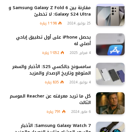
مقارنة بين Samsung Galaxy Z Fold 6 و
Galaxy S24 Ultra: لا تخطئ
25 يوليو, 2024
1٬198
زيارة
يحصل iPhone على أول تطبيق إباحي
أصلي له
4 فبراير, 2025
1٬052
زيارة
سامسونج جالكسي S25: الأخبار والسعر
المتوقع وتاريخ الإصدار والمزيد
4 يوليو, 2024
835
زيارة
كل ما تريد معرفته عن Reacher الموسم
الثالث
6 مايو, 2024
791
زيارة
Samsung Galaxy Watch 7: الأخبار