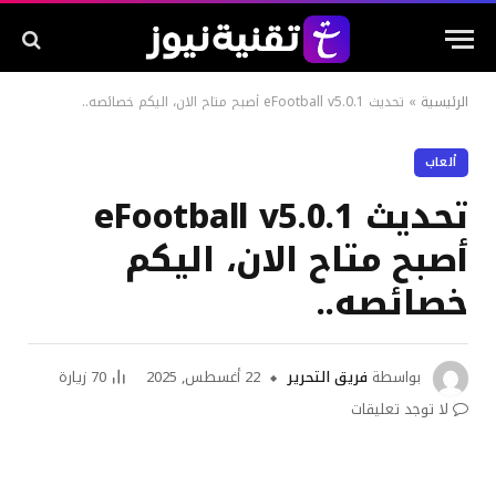
الرئيسية
»
تحديث eFootball v5.0.1 أصبح متاح الان، اليكم خصائصه..
ألعاب
تحديث eFootball v5.0.1
أصبح متاح الان، اليكم
خصائصه..
بواسطة
فريق التحرير
22 أغسطس, 2025
70
زيارة
لا توجد تعليقات