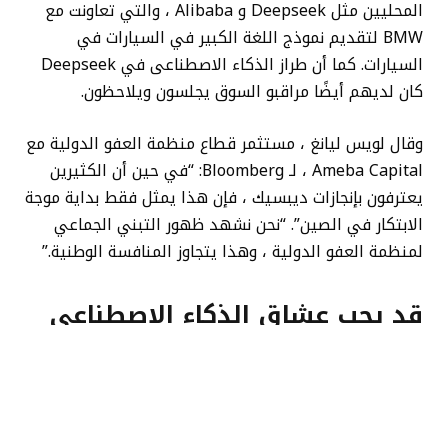
المحليين مثل Deepseek و Alibaba ، والتي تعاونت مع
BMW لتقديم نموذج اللغة الكبير في السيارات في
السيارات. كما أن طراز الذكاء الاصطناعى في Deepseek
كان لديهم أيضًا مراقبو السوق يجلسون ويلاحظون.
وقال لويس ليانغ ، مستثمر قطاع منظمة العفو الدولية مع
Ameba Capital ، لـ Bloomberg: “في حين أن الكثيرين
يعترفون بإنجازات ديبسيك ، فإن هذا يمثل فقط بداية موجة
الابتكار في الصين”. “نحن نشهد ظهور التبني الجماعي
لمنظمة العفو الدولية ، وهذا يتجاوز المنافسة الوطنية.”
قد يحب عشاق الذكاء الاصطناعى
هذه الأخبار
قد تكون هذه أخبارًا جيدة للعديد من عشاق الذكاء
الاصطناعى الذين أعشقوا بإصدار Deepseek لنموذج V3.1