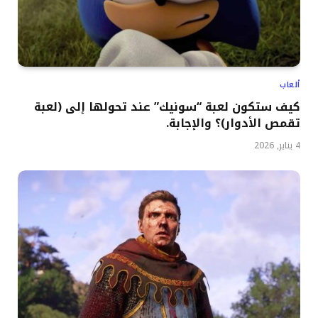
ألعاب
كيف ستكون لعبة “سونيك” عند تحولها إلى (لعبة
تقمص الأدوار)؟ والإجابة.
4 يناير, 2026