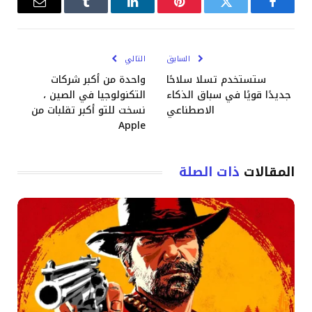
فيسبوك
تويتر
بينتيريست
لينكدإن
Tumblr
البريد
الإلكترو
السابق
التالي
ستستخدم تسلا سلاحًا
واحدة من أكبر شركات
جديدًا قويًا في سباق الذكاء
التكنولوجيا في الصين ،
الاصطناعي
نسخت للتو أكبر تقلبات من
Apple
المقالات
ذات الصلة