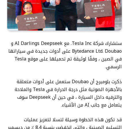
ستشارك شركة Tesla Inc. مع AI Darlings Deepseek و
Bytedance Ltd. Doubao على أدوات جديدة في سياراتها
في الصين ، وفقًا لوثيقة تم تحميلها على موقع Tesla
الرسمي.
ذكرت بلومبرج أن Doubao ستعمل على أدوات متعلقة
بالأجهزة الصوتية مثل درجة الحرارة في Tesla والملاحة
والترفيه داخل السيارة ، في حين أن Deepseek سوف
يتعامل مع جانب AI من الأشياء.
قد تكون هذه الخطوة وسيلة لتسلا لتعزيز عمليات
التسليم الصينية ، والتي انخفضت بنسبة 8.4 ٪ من ديسمبر