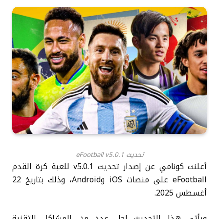
تحديث eFootball v5.0.1
أعلنت كونامي عن إصدار تحديث v5.0.1 للعبة كرة القدم
eFootball على منصات iOS وAndroid، وذلك بتاريخ 22
أغسطس 2025.
ويأتي هذا التحديث لحل عدد من المشاكل التقنية