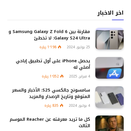
اخر الاخبار
مقارنة بين Samsung Galaxy Z Fold 6 و
Galaxy S24 Ultra: لا تخطئ
25 يوليو, 2024
1٬198
زيارة
يحصل iPhone على أول تطبيق إباحي
أصلي له
4 فبراير, 2025
1٬052
زيارة
سامسونج جالكسي S25: الأخبار والسعر
المتوقع وتاريخ الإصدار والمزيد
4 يوليو, 2024
835
زيارة
كل ما تريد معرفته عن Reacher الموسم
الثالث