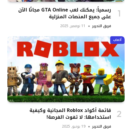
رسمياً: يمكنك لعب GTA Online مجانًا الآن
على جميع المنصات المنزلية
فريق التحرير
11 نوفمبر, 2025
ألعاب
قائمة أكواد Roblox المجانية وكيفية
استخدامها: لا تفوت الفرصة!
فريق التحرير
19 يونيو, 2025