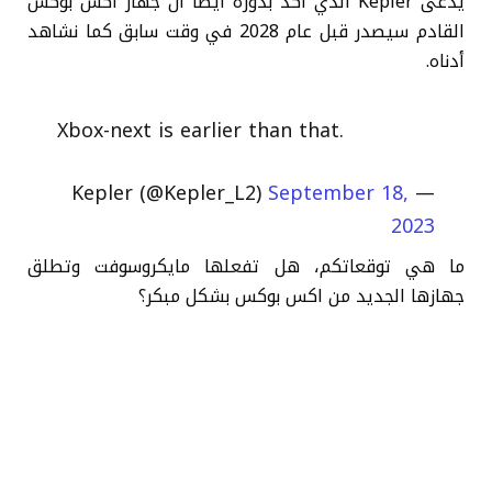
يدعى Kepler الذي أكد بدوره أيضًا أن جهاز اكس بوكس
القادم سيصدر قبل عام 2028 في وقت سابق كما نشاهد
أدناه.
Xbox-next is earlier than that.
September 18,
— Kepler (@Kepler_L2)
2023
ما هي توقعاتكم، هل تفعلها مايكروسوفت وتطلق
جهازها الجديد من اكس بوكس بشكل مبكر؟
تابعنا على