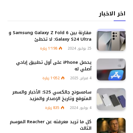
اخر الاخبار
مقارنة بين Samsung Galaxy Z Fold 6 و
Galaxy S24 Ultra: لا تخطئ
25 يوليو, 2024
1٬198
زيارة
يحصل iPhone على أول تطبيق إباحي
أصلي له
4 فبراير, 2025
1٬052
زيارة
سامسونج جالكسي S25: الأخبار والسعر
المتوقع وتاريخ الإصدار والمزيد
4 يوليو, 2024
835
زيارة
كل ما تريد معرفته عن Reacher الموسم
الثالث