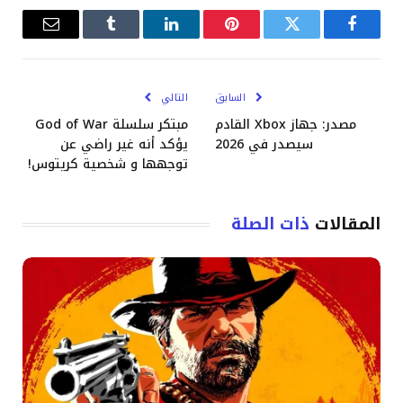
فيسبوك
تويتر
بينتيريست
لينكدإن
Tumblr
البريد
الإلكترو
السابق
التالي
مصدر: جهاز Xbox القادم
مبتكر سلسلة God of War
سيصدر في 2026
يؤكد أنه غير راضي عن
توجهها و شخصية كريتوس!
المقالات
ذات الصلة