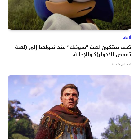
ألعاب
كيف ستكون لعبة “سونيك” عند تحولها إلى (لعبة
تقمص الأدوار)؟ والإجابة.
4 يناير, 2026