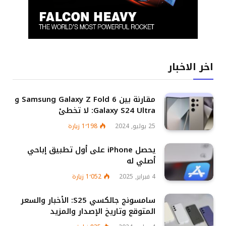
اخر الاخبار
مقارنة بين Samsung Galaxy Z Fold 6 و
Galaxy S24 Ultra: لا تخطئ
25 يوليو, 2024
1٬198
زيارة
يحصل iPhone على أول تطبيق إباحي
أصلي له
4 فبراير, 2025
1٬052
زيارة
سامسونج جالكسي S25: الأخبار والسعر
المتوقع وتاريخ الإصدار والمزيد