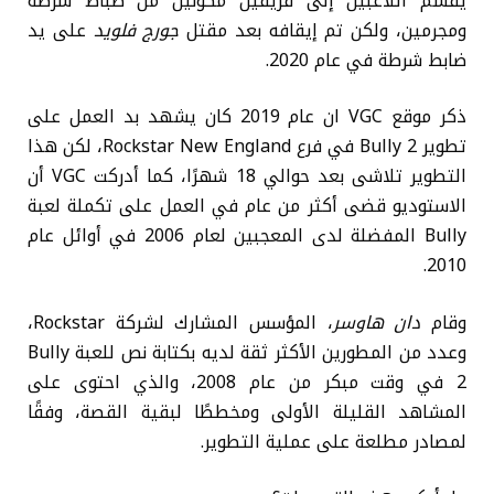
يقسم اللاعبين إلى فريقين مكونين من ضباط شرطة
ومجرمين، ولكن تم إيقافه بعد مقتل
جورج فلويد
على يد
ضابط شرطة في عام 2020.
ذكر موقع VGC ان عام 2019 كان يشهد بد العمل على
تطوير Bully 2 في فرع Rockstar New England، لكن هذا
التطوير تلاشى بعد حوالي 18 شهرًا، كما أدركت VGC أن
الاستوديو قضى أكثر من عام في العمل على تكملة لعبة
Bully المفضلة لدى المعجبين لعام 2006 في أوائل عام
2010.
وقام
دان هاوسر
، المؤسس المشارك لشركة Rockstar،
وعدد من المطورين الأكثر ثقة لديه بكتابة نص للعبة Bully
2 في وقت مبكر من عام 2008، والذي احتوى على
المشاهد القليلة الأولى ومخططًا لبقية القصة، وفقًا
لمصادر مطلعة على عملية التطوير.