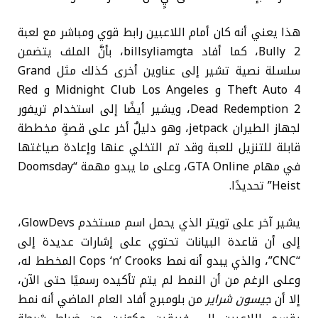
هذا يعني أنه كان أمام اللاعبين رابط قوي ومباشر مع لعبة
Bully 2، كما أفاد billsyliamgta، بأنَّ الملف يتضمن
سلسلة نصية تشير إلى عناوين أخرى كذلك مثل Grand
Theft Auto 4 و Midnight Club Los Angeles و Red
Dead Redemption 2، ويشير أيضًا إلى استخدام تريفور
لجهاز الطيران jetpack، وهو دليلٌ أخر على قصةٍ مخططة
قابلة للتنزيل للعبة وقد تم التخلي عنها وإعادة صياغتها
في مهام GTA Online، وعلى ما يبدو مهمة “Doomsday
Heist” تحديدًا.
يشير آخر على تويتر الذي يحمل اسم مستخدم GlowDevs،
إلى أن قاعدة البيانات تحتوي على إشارات عديدة إلى
“CNC”، والذي يبدو أنه نمط Cops ‘n’ Crooks المخطط له،
وعلى الرغم من أن النمط لم يتم تأكيده رسميًا حتى الآن،
إلا أن
جيسون شراير
من بلومبرج أفاد العام الماضي أنه نمط