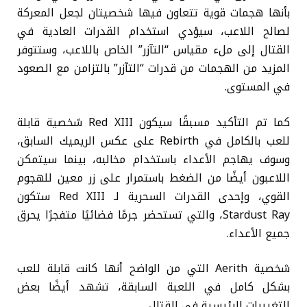
بأنها هجمات قوية تتعاون فيها شخصيتان لجعل المعركة
لصالح اللاعب، سيؤدي استخدام القدرات العادية في
القتال إلى ملء مقياس “التآزر” الخاص باللاعب، وستتوفر
المزيد من الهجمات من قدرات “التآزر” بالتزامن مع الصعود
في المستوى.
كما تم التأكيد مسبقًا سيكون Red XIII شخصية قابلة
للعب بالكامل في Rebirth على عكس الريميك السابق،
وسوف يهاجم الأعداء باستخدام مخالبه، بينما سيتمكن
اللاعبون أيضًا من الضغط باستمرار على زر معين للهجوم
القوي، وإحدى القدرات السحرية لـ Red XIII ستكون
Stardust Ray، والتي تستحضر جرمًا فضائيًا متفجرًا يحرق
جميع الأعداء.
شخصية Aerith التي من الواضح أنها كانت قابلة للعب
بشكل كامل في اللعبة السابقة، تشهد أيضًا بعض
التغييرات الرئيسية في القتال.