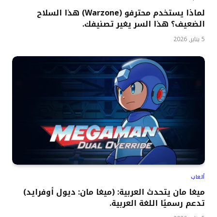
لماذا يستخدم محترفو (Warzone) هذا السلاح
الضعيف؟ هذا السر يغير تصنيفك.
5 يناير, 2026
ألعاب
ميغا مان يتحدث العربية: (ميغا مان: ديول أوفرايد)
تدعم رسميًا اللغة العربية.