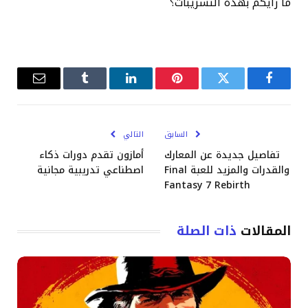
ما رأيكم بهذه التسريبات؟
فيسبوك
تويتر
بينتيريست
لينكدإن
Tumblr
البريد
الإلكترو
السابق
التالي
تفاصيل جديدة عن المعارك
أمازون تقدم دورات ذكاء
والقدرات والمزيد للعبة Final
اصطناعي تدريبية مجانية
Fantasy 7 Rebirth
المقالات
ذات الصلة