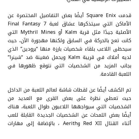
قدمت Square Enix أيضًا بعض التفاصيل المختصرة عن
الأماكن التي سيتذكرها عشاق لعبة Final Fantasy 7
الأصلية جيدًا مثل قرية Kalm أو Mythril Mines التي
كانت تعج بالحركة في السابق ولكنها مهجورة الآن، حيث
سيحظى اللاعب بلقاء شخصيات بارزة منها “برودين” الذي
لديه أملاك في قريبة Kalm ويحمل ضغينة ضد “شينرا”
بجانب المزيد من الشخصيات التي نتوقع ظهورها في
اللعبة القادمة.
تم الكشف أيضًا عن لقطات شاشة لعالم اللعبة من الداخل
حيث تعطي نظرة على بعض القرى مع العديد من
الشخصيات التي سيواجهها اللاعبون طوال اللعبة، هناك
أيضًا بعض اللمحات عن الشخصيات الجديدة القابلة للعب
أثناء القتال Red XII وAerith ، بالإضافة إلى مهارات
وقدرات Synergy الجديدة.