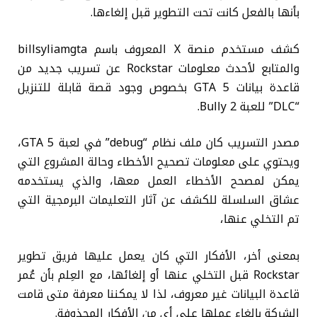
بأنها بالفعل كانت تحت التطوير قبل إلغاءها.
كشف مستخدم منصة X المعروف باسم billsyliamgta
والمتابع لأحدث معلومات Rockstar عن تسريب جديد من
قاعدة بيانات GTA 5 بخصوص وجود قصة قابلة للتنزيل
“DLC” للعبة Bully 2.
مصدر التسريب كان ملف نظام “debug” في لعبة GTA 5،
ويحتوي على معلومات تصحيح الأخطاء وحالة المشروع التي
يمكن لمصحح الأخطاء العمل معها، والذي يستخدمه
عشاق السلسلة للكشف عن آثار التعليمات البرمجية التي
تم التخلي عنها،
بمعنى أخر، الأفكار التي كان يعمل عليها فريق تطوير
Rockstar قبل التخلي عنها أو إلغائها، مع العِلم بأن عُمر
قاعدة البيانات غير معروف، لذا لا يمكننا معرفة متى قامت
الشركة بإلغاء عملها على أيٍ من الأفكار المحذوفة.