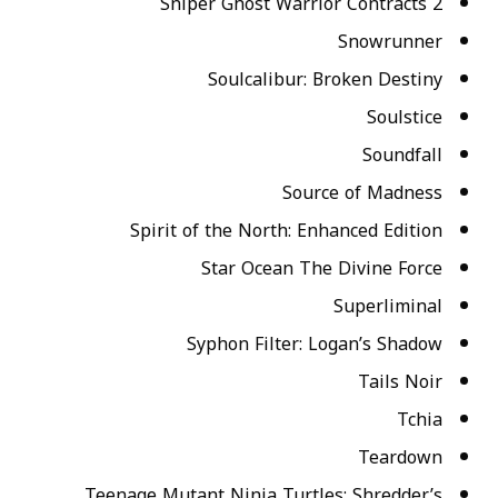
Sniper Ghost Warrior Contracts 2
Snowrunner
Soulcalibur: Broken Destiny
Soulstice
Soundfall
Source of Madness
Spirit of the North: Enhanced Edition
Star Ocean The Divine Force
Superliminal
Syphon Filter: Logan’s Shadow
Tails Noir
Tchia
Teardown
Teenage Mutant Ninja Turtles: Shredder’s