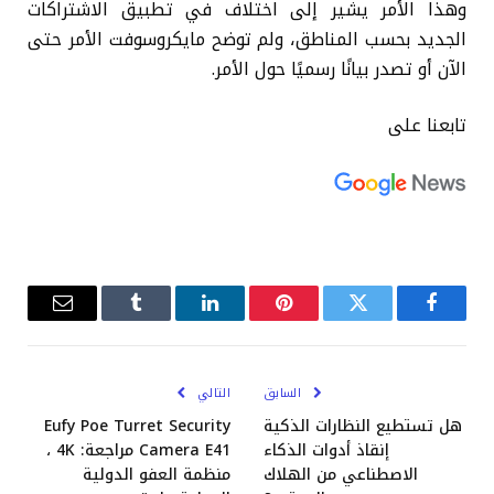
وهذا الأمر يشير إلى اختلاف في تطبيق الاشتراكات
الجديد بحسب المناطق، ولم توضح مايكروسوفت الأمر حتى
الآن أو تصدر بيانًا رسميًا حول الأمر.
تابعنا على
فيسبوك
تويتر
بينتيريست
لينكدإن
Tumblr
البريد
الإلكترو
السابق
التالي
هل تستطيع النظارات الذكية
Eufy Poe Turret Security
إنقاذ أدوات الذكاء
Camera E41 مراجعة: 4K ،
الاصطناعي من الهلاك
منظمة العفو الدولية