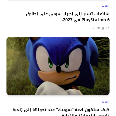
ألعاب
شائعات تشير إلى إصرار سوني على إطلاق
PlayStation 6 في 2027.
5 يناير, 2026
ألعاب
كيف ستكون لعبة “سونيك” عند تحولها إلى (لعبة
تقمص الأدوار)؟ والإجابة.