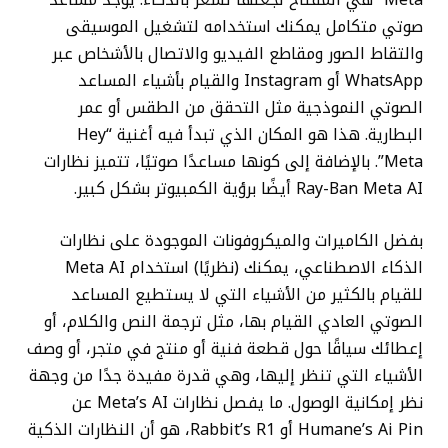
Meta” هي المفتاح لجعلها تشعر بالذكاء. يوجد مساعد
صوتي متكامل يمكنك استخدامه لتشغيل الموسيقى
والتقاط الصور ومقاطع الفيديو والاتصال بالأشخاص عبر
WhatsApp أو Instagram والقيام بأشياء المساعد
الصوتي النموذجية مثل التحقق من الطقس أو عمر
البطارية. هذا هو المكان الذي تبدأ فيه أغنية “Hey
Meta”. بالإضافة إلى كونها مساعدًا صوتيًا، تتميز نظارات
Ray-Ban Meta AI أيضًا برؤية الكمبيوتر بشكل كبير.
بفضل الكاميرات والميكروفونات الموجودة على نظارات
الذكاء الاصطناعي، يمكنك (نظريًا) استخدام Meta AI
للقيام بالكثير من الأشياء التي لا يستطيع المساعد
الصوتي العادي القيام بها، مثل ترجمة النص والكلام، أو
إعطائك سياقًا حول قطعة فنية أو منتج في متجر، أو وصف
الأشياء التي تنظر إليها، وهي قدرة مفيدة جدًا من وجهة
نظر إمكانية الوصول. ما يفصل نظارات Meta’s AI عن
Humane’s Ai Pin أو Rabbit’s R1، هو أن النظارات الذكية