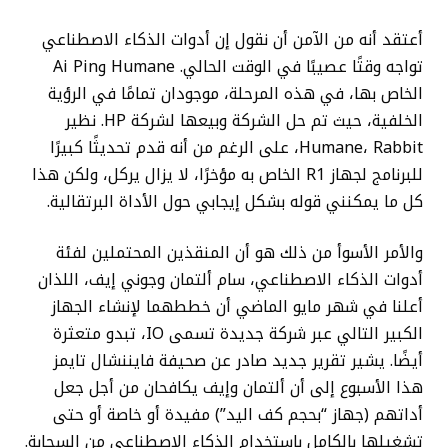
أعتقد أنه من الآمن أن نقول إن أدوات الذكاء الاصطناعي
تواجه وقتًا عصيبًا في الوقت الحالي. Humane وAi Pin
الخاص بها، في هذه المرحلة، موجودان تمامًا في الرؤية
الخلفية، حيث تم حل الشركة وبيعها لشركة HP. نظير
Humane، Rabbit، على الرغم من أنه قدم تحديثًا كبيرًا
للبرنامج لجهاز R1 الخاص به مؤخرًا، لا يزال يركل، ولكن هذا
كل ما يمكنني قوله بشكل إيجابي حول الأداة البرتقالية.
والأمر الأسوأ من ذلك هو أن المنقذين المحتملين لفئة
أدوات الذكاء الاصطناعي، سام ألتمان وجوني إيف، اللذان
أعلنا في شهر مايو الماضي أن خططهما لإنشاء الجهاز
الكبير التالي عبر شركة جديدة تسمى IO، تبدو متعثرة
أيضًا. يشير تقرير جديد صادر عن صحيفة فايننشال تايمز
هذا الأسبوع إلى أن ألتمان وإيف يكافحان من أجل جعل
أداتهم (جهاز “بحجم كف اليد”) مفيدة أو خاصة أو حتى
تشغيلها بالكامل باستخدام الذكاء الاصطناعي من السحابة.