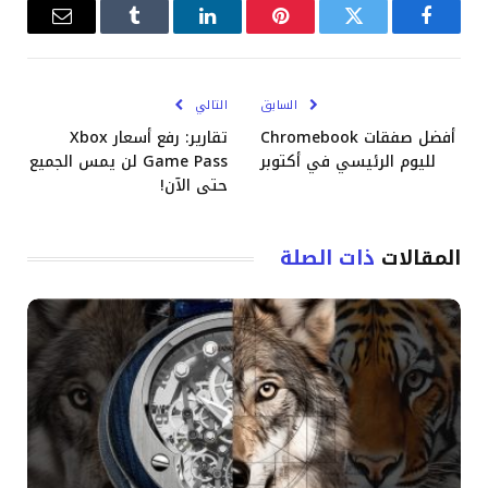
فيسبوك
تويتر
بينتيريست
لينكدإن
Tumblr
البريد
الإلكترو
السابق
التالي
أفضل صفقات Chromebook
تقارير: رفع أسعار Xbox
لليوم الرئيسي في أكتوبر
Game Pass لن يمس الجميع
حتى الآن!
المقالات
ذات الصلة