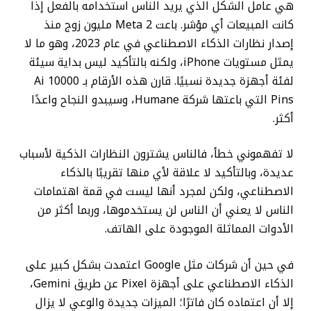
هي عامل الشكل الذي يريد الناس استخدامه بالفعل إذا
كانت المبيعات أي مؤشر. باعت Meta 2 مليون زوج منذ
إصدار نظارات الذكاء الاصطناعي في عام 2023، وهو ما لا
يمثل مستويات iPhone، ولكنه بالتأكيد ليس بداية سيئة
لفئة أجهزة جديدة نسبيًا. قارن هذه الأرقام بـ 10000 Ai
Pins التي باعتها شركة Humane، وسيبدو النجاح واعدًا
أكثر.
لا تفهموني خطأ، فالناس يشترون النظارات الذكية لأسباب
عديدة، وبالتأكيد لا علاقة لأي منها تقريبًا بالذكاء
الاصطناعي، ولكن لمجرد أنها ليست في قمة اهتمامات
الناس لا يعني أن الناس لن يستخدموها، وربما أكثر من
الأدوات المماثلة الموجودة على الهاتف.
في حين أن شركات مثل Google اعتمدت بشكل كبير على
الذكاء الاصطناعي على أجهزة Pixel عن طريق Gemini،
إلا أن اعتماده كان فاترًا؛ الميزات جديدة والوعي لا يزال