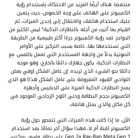
منخفضا. هناك أيضًا المزيد من الاحتكاك باستخدام رؤية
الكمبيوتر على الهاتف على وجه الخصوص، حيث يتعين
عليك استخدام هاتفك، والانتقال إلى إحدى الميزات، ثم
القيام بما أتيت من أجله. بالنظارات الذكية؟ ليس الكثير من
الحواجز. تعد رؤية الكمبيوتر جزءًا أكثر طبيعية من الطريقة
التي تستخدمها بها، خاصة بسبب التركيز على الأوامر
الصوتية بدلاً من واجهة المستخدم التي تعمل باللمس. مع
النظارات الذكية، يكون جهازك دائمًا بالخارج، وهو موجه
دائمًا نحو الشيء الذي تريده. إن عامل الشكل (وفي بعض
النواحي القيود المفروضة على عامل الشكل هذا) هو الذي
يمنح النظارات الذكية الميزة على الدبابيس وأجهزة
الكمبيوتر بحجم البطاقة وحتى اللوح الزجاجي الموجود في
كل مكان والذي يمثل هاتفك.
الآن، ما إذا كانت هذه الميزات التي تتمحور حول رؤية
الكمبيوتر ثابتة أم لا، فهذا سؤال آخر تمامًا. بعد استخدام
Ray-Ban Meta Gen 1 وGen 2 على نطاق واسع، يمكنني