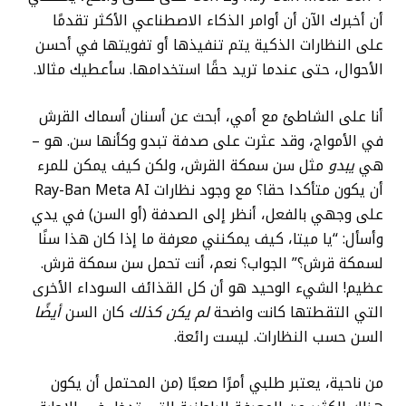
أن أخبرك الآن أن أوامر الذكاء الاصطناعي الأكثر تقدمًا
على النظارات الذكية يتم تنفيذها أو تفويتها في أحسن
الأحوال، حتى عندما تريد حقًا استخدامها. سأعطيك مثالا.
أنا على الشاطئ مع أمي، أبحث عن أسنان أسماك القرش
في الأمواج، وقد عثرت على صدفة تبدو وكأنها سن. هو –
هي
يبدو
مثل سن سمكة القرش، ولكن كيف يمكن للمرء
أن يكون متأكدا حقا؟ مع وجود نظارات Ray-Ban Meta AI
على وجهي بالفعل، أنظر إلى الصدفة (أو السن) في يدي
وأسأل: “يا ميتا، كيف يمكنني معرفة ما إذا كان هذا سنًا
لسمكة قرش؟” الجواب؟ نعم، أنت تحمل سن سمكة قرش.
عظيم! الشيء الوحيد هو أن كل القذائف السوداء الأخرى
التي التقطتها كانت واضحة
لم يكن كذلك
كان السن
أيضًا
السن حسب النظارات. ليست رائعة.
من ناحية، يعتبر طلبي أمرًا صعبًا (من المحتمل أن يكون