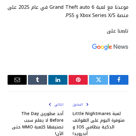
موعدنا مع لعبة Grand Theft auto 6 في عام 2025 على
منصة Xbox Series X/S و PS5.
تابعنا على
فيسبوك
تويتر
بينتيريست
لينكدإن
Tumblr
البريد
الإلكترو
السابق
التالي
لعبة Little Nightmares
أحد مطورين The Day
متوفرة اليوم على الهواتف
Before لا يعلم سبب
الذكية بنظامي IOS و
تصنيفها كلعبة MMO حتى
أندرويد!
الآن!