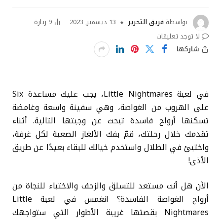
بواسطة
فريق التحرير
13 ديسمبر, 2023
9
زيارة
لا توجد تعليقات
شاركها
في لعبة Little Nightmares، يجب عليك مساعدة Six
على الهروب من الغواصة، وهي سفينة واسعة وغامضة
تسكنها أرواح فاسدة تبحث عن وجبتها التالية. أثناء
تقدمك خلال رحلتك، قمّ بفك الألغاز الصعبة لكل غرفة،
واختبئ في الظلال واستخدم خيالك للبقاء بعيدًا عن طريق
الأذى!
الآن هل أنت مستعد للتسلق والزحف والاختباء للنجاة من
أرواح الغواصة الفاسدة؟ انغمس في لعبة Little
Nightmares بقصتها غريبة الأطوار التي ستواجهك