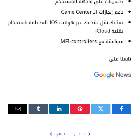
تحسينات على واجهة المُستخدم
دعم إنجازات الـ Game Center
يمكنك نقل تقدمك عبر هواتف IOS المختلفة باستخدام
تقنية iCloud
متوافقة مع MFI-controllers
تابعنا على
فيسبوك
تويتر
بينتيريست
لينكدإن
Tumblr
البريد
الإلكترو
السابق
التالي