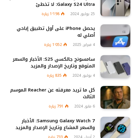
Galaxy S24 Ultra: لا تخطئ
25 يوليو, 2024
1٬198
زيارة
يحصل iPhone على أول تطبيق إباحي
أصلي له
4 فبراير, 2025
1٬052
زيارة
سامسونج جالكسي S25: الأخبار والسعر
المتوقع وتاريخ الإصدار والمزيد
4 يوليو, 2024
835
زيارة
كل ما تريد معرفته عن Reacher الموسم
الثالث
6 مايو, 2024
791
زيارة
Samsung Galaxy Watch 7: الأخبار
والسعر المشاع وتاريخ الإصدار والمزيد
2 أبريل, 2024
733
زيارة