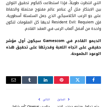
التي انتظرت طويلاً، فإذا استطاعت كابكوم تحقيق التوازن
بين الابتكار مثل أي عناصر عالم مفتوح محتملة والحفاظ
على جو الرعب الكلاسيكي الذي جعل السلسلة أسطورية،
فإن Resident Evil: Requiem لديها كل المقومات لتكون
واحدة من أفضل ألعاب الرعب في العقد القادم.
الديمو القادم في Gamescom سيكون أول مؤشر
حقيقي على اتجاه اللعبة وقدرتها على تحقيق هذه
الوعود الطموحة.
فيسبوك
تويتر
بينتيريست
لينكدإن
Tumblr
البريد
الإلكترو
السابق
التالي
يتم تداول منتجع ديزني لاند
يناسب Openai “أمر شامل ،