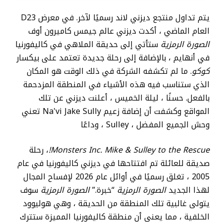
يتم تداول منتجع ديزني لاند رسميًا لآخر. في معرض D23
العام الماضي ، أكدت ديزني عالم جيمس كاميرون أوف
الصورة الرمزية
ستأتي إلى حديقة الملاهي في كاليفورنيا
في أنهايم ، بالإضافة إلى رحلة جديدة تعتمد على بيكسار
كوكو
. ما لم تكشفه الشركة في ذلك الوقت هو المكان
الذي ستناسب فيه هذه الأشياء في المنطقة المزدحمة
بالفعل. حسنًا ، ليلة الخميس ، أعلنت ديزني عن تلك
المواقع وكشفت أن إضافة زعيم Na'vi Jake Sully تعني
وحش الجميع المفضل ، Sulley ، وداعًا
Monsters Inc. Mike & Sulley to the Rescue!
، رحلة
صديقة للعائلة تم افتتاحها في ديزني كاليفورنيا في عام
2005 ، تغلق رسميًا في أوائل عام 2026 لإفساح المجال
لهذا الجديد
الصورة الرمزية
“خبرة.”
الصورة الرمزية
سوف
يتولى غالبية تلك المنطقة من الحديقة ، وهي هوليوود
الخلفية ، مما يعني أن منطقة كاليفورنيا المميزة ستترك