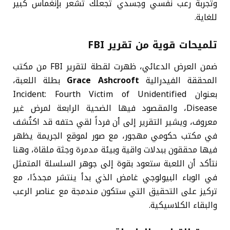
وتجربة رعب نفسي وجسدي تجعلك تشعر بإنغماس كبير
للغاية.
تلميحات قوية من تقرير FBI
ضمن العرض الدعائي، ظهرت لقطة لتقرير FBI من مكتب
المحققة الفيدرالية
Grace Ashcrooft
بطلة اللعبة،
بعنوان Incident: Fourth Victim of Unidentified
Disease، والمقصود فيها الضحية الرابعة لمرض غير
معروف، ويشير التقرير إلى أن فرداً لقي حتفه قد اكتُشف
في مكتب حكومي مهجور، مع صور لموقع الجريمة يظهر
فيها محققون ببدلات واقية وبيئة مدمرة وجثة ملقاة، وهنا
نتأكد أن اللعبة ستعود بقوة إلى جوهر السلسلة المتمثل
في الوباء البيولوجي غامض الذي بدأ ينتشر مجددًا، مع
تركيز على التحقيق التي ستكون مندمجة مع عناصر الرعب
والبقاء الكلاسيكية.