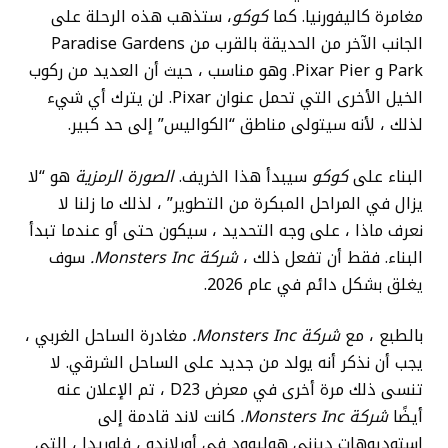
مغامرة كاليفورنيا. كما
كوكو
، ستذهب هذه الرحلة على
الجانب الآخر من الحديقة بالقرب من Paradise Gardens
Park و Pixar Pier. وهو مناسب ، حيث أن العديد من ركوب
الخيل الأخرى التي تحمل عنوان Pixar. لن يترك أي شيء
لذلك ، لأنه سيتولى مناطق “الكواليس” إلى حد كبير.
البناء على
كوكو
سيبدأ هذا الخريف.
الصورة الرمزية
هو “لا
يزال في المراحل المبكرة من التطوير” ، لذلك ما زلنا لا
نعرف ماذا ، على وجه التحديد ، سيكون حتى أو عندما تبدأ
البناء. فقط أن تفعل ذلك ،
شركة Monsters Inc.
سوف
يغلق بشكل دائم في عام 2026.
بالطبع ، مع
شركة Monsters Inc.
مغادرة الساحل الغربي ،
يجب أن نذكر أنه يولد من جديد على الساحل الشرقي. لا
تنسى ذلك مرة أخرى في معرض D23 ، تم الإعلان عنه
أيضًا
شركة Monsters Inc.
كانت لاند قادمة إلى
استوديوهات ديزني هوليوود في أورلاندو ، فلوريدا ، التي