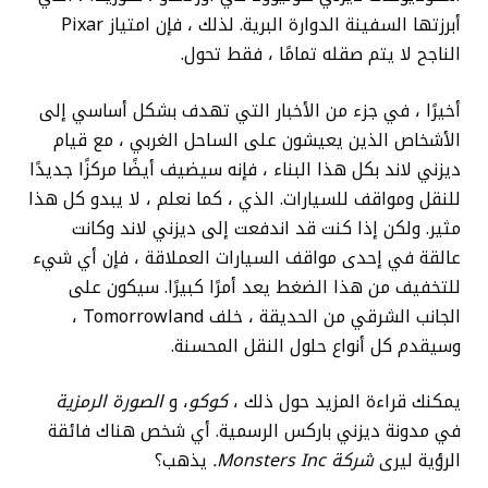
أبرزتها السفينة الدوارة البرية. لذلك ، فإن امتياز Pixar
الناجح لا يتم صقله تمامًا ، فقط تحول.
أخيرًا ، في جزء من الأخبار التي تهدف بشكل أساسي إلى
الأشخاص الذين يعيشون على الساحل الغربي ، مع قيام
ديزني لاند بكل هذا البناء ، فإنه سيضيف أيضًا مركزًا جديدًا
للنقل ومواقف للسيارات. الذي ، كما نعلم ، لا يبدو كل هذا
مثير. ولكن إذا كنت قد اندفعت إلى ديزني لاند وكانت
عالقة في إحدى مواقف السيارات العملاقة ، فإن أي شيء
للتخفيف من هذا الضغط يعد أمرًا كبيرًا. سيكون على
الجانب الشرقي من الحديقة ، خلف Tomorrowland ،
وسيقدم كل أنواع حلول النقل المحسنة.
يمكنك قراءة المزيد حول ذلك ،
كوكو
، و
الصورة الرمزية
في مدونة ديزني باركس الرسمية. أي شخص هناك فائقة
الرؤية ليرى
شركة Monsters Inc.
يذهب؟