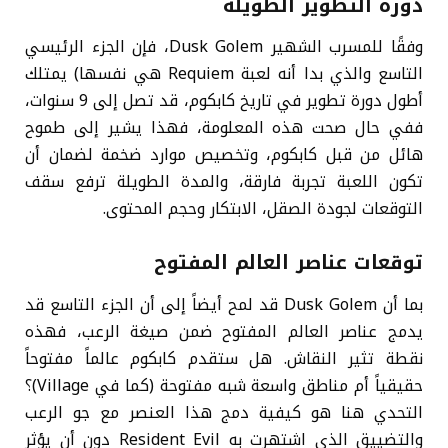
دورة التطوير الطويلة
وفقًا للمسرب الشهير Dusk Golem، فإن الجزء الرئيسي
التاسع والذي بدا أنه لعبة Requiem هي نفسها) يمتلك
أطول دورة تطوير في تاريخ كابكوم، قد تصل إلى 9 سنوات،
ففي حال صحت هذه المعلومة، فهذا يشير إلى طموح
هائل من قبل كابكوم، وتخصيص موارد ضخمة لضمان أن
تكون اللعبة تجربة فارقة، والمدة الطويلة ترفع سقف
التوقعات لجودة الصقل، الابتكار وحجم المحتوى.
توقعات عناصر العالم المفتوح
بما أن Dusk Golem قد لمح أيضاً إلى أن الجزء التاسع قد
يدمج عناصر العالم المفتوح ضمن صيغة الرعب، فهذه
نقطة تثير النقاش. هل ستقدم كابكوم عالماً مفتوحاً
حقيقياً أم مناطق واسعة شبه مفتوحة (كما في Village)؟
التحدي هنا هو كيفية دمج هذا العنصر مع جو الرعب
والتضييق الذي اشتهرت به Resident Evil دون أن يؤثر