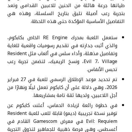
طياتها جرعة هائلة من الحنين للاعبين القدامى وتعد
بتجربة رعب أصيلة تليق بتاريخ السلسلة، وهذه هي
التفاصيل الأساسية المؤكدة حتى هذه اللحظة.
ستعمل اللعبة بمحرك RE Engine الخاص بكابكوم،
والذي أثبت جدارته في تقديم رسوميات واقعية للغاية
وتفاصيل مذهلة، وأداء سلس في ألعاب مثل Resident
Evil 7، Village، ونسخ الريميك، لتضمن تجربة رعب
تحبس الأنفاس.
تم تحديد موعد الإطلاق الرسمي للعبة في 27 فبراير
2026، وهي دلالة على أن كابكوم تعمل ليلًا ونهارًا من
أجل اللاعبين، ولديها ثقة تامة بمشاريعها.
في خطوة رائعة لزيادة الحماس، أعلنت كابكوم عن
توفير نسخة تجريبية (ديمو) قابلة للعب للعبة Resident
Evil: Requiem في معرض Gamescom القادم في
أغسطس، وهي فرصة ذهبية للجماهير لتذوق التجربة