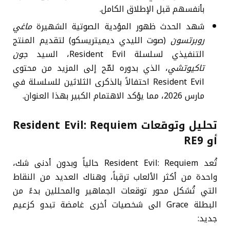
بأنفسهم قبل الإطلاق الكامل.
شهد الحدث ظهور المؤدية الصوتية الشهيرة
ماغي
روبرتسون
(صوت الليدي ديميتريسكو) لتقديم المنتج
التنفيذي لسلسلة Resident Evil، السيد
جون
تاكيوتشي
، الذي بدوره لمّح إلى المزيد من محتوى
Resident Evil احتفالاً بالذكرى الثلاثين للسلسلة في
مارس 2026، مما يؤكد الاهتمام الكبير بهذا العنوان.
تحليل وتوقعات Resident Evil: Requiem
أو RE9
تُعد Resident Evil: Requiem حالياً وبدون أدنى شك،
واحدة من أكثر الألعاب ترقباً، وهناك العديد من النقاط
التي تُشكل محور توقعات الجماهير والمحللين بدءً من
البطلة Grace الى شخصيات أخرى غامضة تبدو كزعيم
جديد: