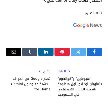
المصدر: حساب Call of Duty على X
تابعنا على
فيسبوك
تويتر
بينتيريست
لينكدإن
Tumblr
البريد
الإلكترو
السابق
التالي
“هيوماين” و”كوالكوم”
تحذر Google من الحواف
تتعاونان لإطلاق أول منظومة
الخشنة مع وصول Gemini
هجينة للذكاء الاصطناعي
for Home
في السعودية