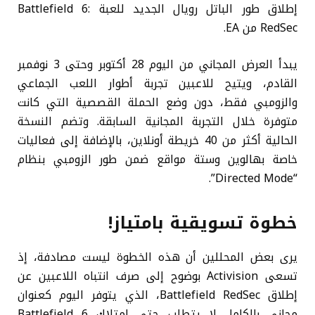
إطلاق طور الباتل رويال الجديد للعبة Battlefield 6:
RedSec من EA.
يبدأ العرض المجاني من اليوم 28 أكتوبر وحتى 3 نوفمبر
القادم، ويتيح للاعبين تجربة أطوار اللعب الجماعي
والزومبي فقط، دون وضع الحملة القصصية التي كانت
متوفرة خلال التجربة المجانية السابقة. وتضم النسخة
الحالية أكثر من 40 خريطة أونلاين، بالإضافة إلى فعاليات
خاصة بهالوين وستة مواقع ضمن طور الزومبي بنظام
“Directed Mode”.
خطوة تسويقية بامتياز!
يرى بعض المحللين أن هذه الخطوة ليست مصادفة، إذ
تسعى Activision بوضوح إلى صرف انتباه اللاعبين عن
إطلاق Battlefield RedSec، الذي يتوفر اليوم كعنوان
مجاني بالكامل لا يتطلب حتى امتلاك Battlefield 6