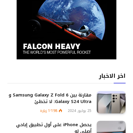
اخر الاخبار
مقارنة بين Samsung Galaxy Z Fold 6 و
Galaxy S24 Ultra: لا تخطئ
25 يوليو, 2024
1٬198
زيارة
يحصل iPhone على أول تطبيق إباحي
أصلي له