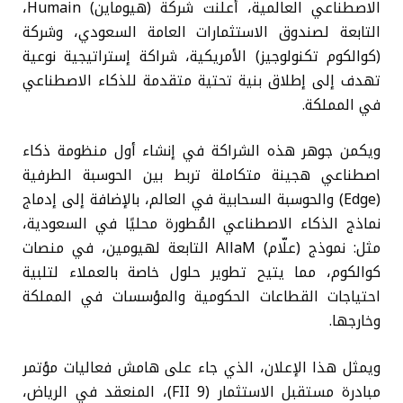
الاصطناعي العالمية، أعلنت شركة (هيوماين) Humain،
التابعة لصندوق الاستثمارات العامة السعودي، وشركة
(كوالكوم تكنولوجيز) الأمريكية، شراكة إستراتيجية نوعية
تهدف إلى إطلاق بنية تحتية متقدمة للذكاء الاصطناعي
في المملكة.
ويكمن جوهر هذه الشراكة في إنشاء أول منظومة ذكاء
اصطناعي هجينة متكاملة تربط بين الحوسبة الطرفية
(Edge) والحوسبة السحابية في العالم، بالإضافة إلى إدماج
نماذج الذكاء الاصطناعي المُطورة محليًا في السعودية،
مثل: نموذج (علّام) AllaM التابعة لهيومين، في منصات
كوالكوم، مما يتيح تطوير حلول خاصة بالعملاء لتلبية
احتياجات القطاعات الحكومية والمؤسسات في المملكة
وخارجها.
ويمثل هذا الإعلان، الذي جاء على هامش فعاليات مؤتمر
مبادرة مستقبل الاستثمار (FII 9)، المنعقد في الرياض،