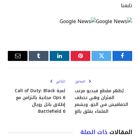
تابعنا
فيسبوك
تويتر
بينتيريست
لينكدإن
Tumblr
البريد
الإلكترو
السابق
التالي
يُظهر مقطع فيديو مرعب
لعبة Call of Duty: Black
الفئران وهي تخطف
Ops 6 مجانية بالتزامن مع
الخفافيش في الجو، ويشعر
إطلاق باتل رويال
العلماء بقلق بالغ
Battlefield 6
المقالات
ذات الصلة