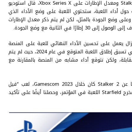
عندما سئلت الشبكة الصينية عن أداء Stalker 2 ومعدل الإطارات على Xbox Series X، قال استوديو
ل المبكرة حول أداء اللعبة، ستحتوي اللعبة على وضع الأداء الذي
6 إطارًا في الثانية وعلى وضع الجودة بالمثل، لكن لم يتم ذكر معدل الإطارات
يزال يعمل على تحسين الأداء النهائي للعبة على المنصة
ويمكن أن تتغير هذه الأرقام في الفترة التي تسبق إطلاق اللعبة المتوقع في عام 2024، حيث لم يتم
طلاق في المقابلة، ولكن نتوقع أداء مشابه من المنصة بالمقارنة مع
كما أشرنا أعلاه أن آخر شيء سمعناه حقًا عن Stalker 2 كان خلال Gamescom 2023، لعب “فيل
سبنسر” رئيس أكس بوكس” و”تود هوارد” مخرج Starfield اللعبة في المؤتمر، وحصلنا أيضًا على تأكيد