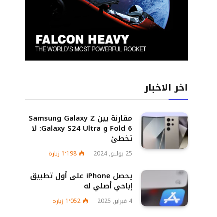
اخر الاخبار
مقارنة بين Samsung Galaxy Z
Fold 6 و Galaxy S24 Ultra: لا
تخطئ
25 يوليو, 2024
1٬198
زيارة
يحصل iPhone على أول تطبيق
إباحي أصلي له
4 فبراير, 2025
1٬052
زيارة