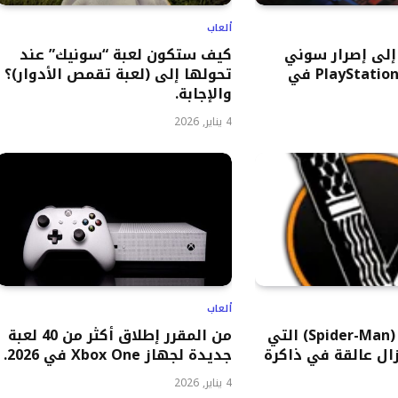
ألعاب
إلى إصرار سوني
كيف ستكون لعبة “سونيك” عند
على إطلاق PlayStation 6 في
تحولها إلى (لعبة تقمص الأدوار)؟
والإجابة.
4 يناير, 2026
ألعاب
أفضل نهايات (Spider-Man) التي
من المقرر إطلاق أكثر من 40 لعبة
زال عالقة في ذاكرة
جديدة لجهاز Xbox One في 2026.
4 يناير, 2026