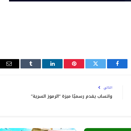
فيسبوك
تويتر
بينتيريست
لينكدإن
Tumblr
البري
الإلك
التالي
واتساب يقدم رسميًا ميزة “الرموز السرية”