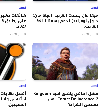
ألعاب
ألعاب
ميغا مان يتحدث العربية: (ميغا مان:
شائعات تشير 
ديول أوفرايد) تدعم رسميًا اللغة
العربية.
2027.
5 يناير, 2026
5 يناير, 2026
ألعاب
ألعاب
فشل إضافي يلاحق لعبة Kingdom
Come: Deliverance 2.. هل
لا تُنسى ولا ت
تستحق الشراء؟
المعجبين.