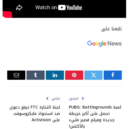
تابعنا على
فيسبوك
تويتر
بينتيريست
لينكدإن
Tumblr
البريد
الإلكترو
السابق
التالي
لعبة PUBG: Battlegrounds
لجنة التجارة FTC ترفع دعوى
تحصل على أكبر خريطة
ضد استحواذ مايكروسوفت
جديدة وفيلم قصير مليء
على Activision
بالأكشن!