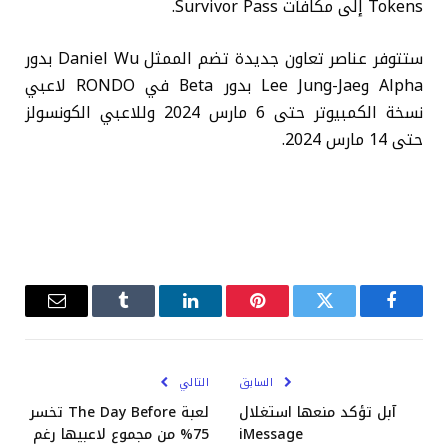
Tokens إلى مكافآت Survivor Pass.
ستتوفر عناصر تعاون جديدة تضم الممثل Daniel Wu بدور
Alpha وLee Jung-Jae بدور Beta في RONDO لاعبي
نسخة الكمبيوتر حتى 6 مارس 2024 وللاعبي الكونسولز
حتى 14 مارس 2024.
فيسبوك
تويتر
بينتيريست
لينكدإن
Tumblr
البريد
الإلكترو
السابق
التالي
آبل تؤكد منعها استغلال
لعبة The Day Before تخسر
iMessage
75% من مجموع لاعبيها رغم