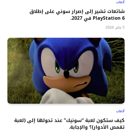
ألعاب
شائعات تشير إلى إصرار سوني على إطلاق
PlayStation 6 في 2027.
5 يناير, 2026
ألعاب
كيف ستكون لعبة “سونيك” عند تحولها إلى (لعبة
تقمص الأدوار)؟ والإجابة.