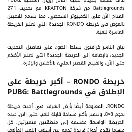
بدأت ملحمة جديدة للعبة الباتل رويال الملكية PUBG:
Battlegrounds من شركة KRAFTON مع تحديث 27.1
المتاح الآن على الكمبيوتر الشخصي، مما يسمح للاعبين
بالغوص في خريطة RONDO الجديدة التي تعتبر الخريطة
العاشرة للعبة.
بيان الناشر كرافتون يسلط الضوء على تفاصيل التحديث
الجديد، بالإضافة الى الخريطة الجديدة التي تعتبر الأضخم
حتى الآن، والفيلم القصير المليء بالأكشن والإثارة..
خريطة RONDO – أكبر خريطة على
الإطلاق في PUBG: Battlegrounds
RONDO، المعروفة أيضًا بأرض الشرف، هي أحدث خريطة
بحجم 8×8، وتتميز بأكبر مساحة قابلة للعب حتى الآن. هذه
الخريطة الواسعة مقسمة إلى منطقتين متميزتين، كل
منهما تقدم أجواءً فريدة تجمع بين أسلوب اللعب المألوف