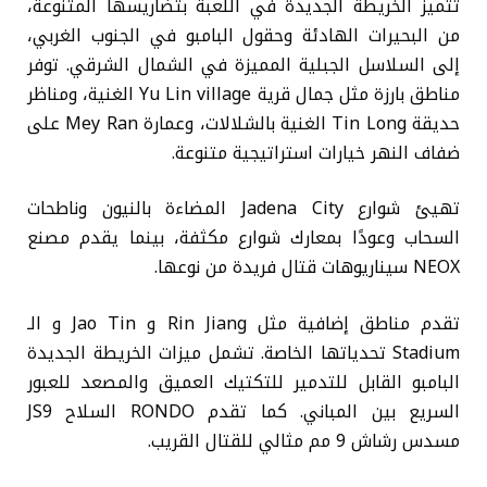
تتميز الخريطة الجديدة في اللعبة بتضاريسها المتنوعة،
من البحيرات الهادئة وحقول البامبو في الجنوب الغربي،
إلى السلاسل الجبلية المميزة في الشمال الشرقي. توفر
مناطق بارزة مثل جمال قرية Yu Lin village الغنية، ومناظر
حديقة Tin Long الغنية بالشلالات، وعمارة Mey Ran على
ضفاف النهر خيارات استراتيجية متنوعة.
تهيئ شوارع Jadena City المضاءة بالنيون وناطحات
السحاب وعودًا بمعارك شوارع مكثفة، بينما يقدم مصنع
NEOX سيناريوهات قتال فريدة من نوعها.
تقدم مناطق إضافية مثل Rin Jiang و Jao Tin و الـ
Stadium تحدياتها الخاصة. تشمل ميزات الخريطة الجديدة
البامبو القابل للتدمير للتكتيك العميق والمصعد للعبور
السريع بين المباني. كما تقدم RONDO السلاح JS9
مسدس رشاش 9 مم مثالي للقتال القريب.