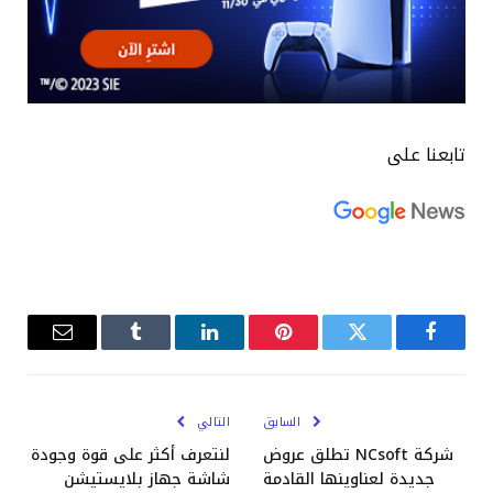
تابعنا على
فيسبوك
تويتر
بينتيريست
لينكدإن
Tumblr
البريد
الإلكترو
السابق
التالي
شركة NCsoft تطلق عروض
لنتعرف أكثر على قوة وجودة
جديدة لعناوينها القادمة
شاشة جهاز بلايستيشن