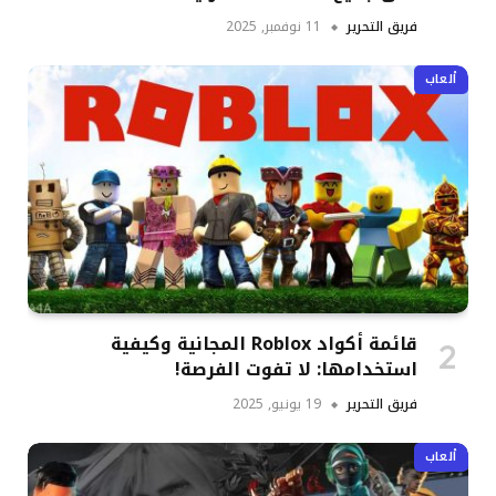
فريق التحرير
11 نوفمبر, 2025
ألعاب
قائمة أكواد Roblox المجانية وكيفية
استخدامها: لا تفوت الفرصة!
فريق التحرير
19 يونيو, 2025
ألعاب