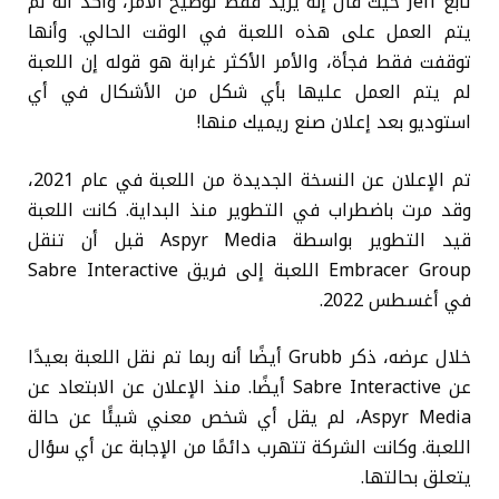
تابع Jeff حيث قال إنه يريد فقط توضيح الأمر، وأكد أنه لم
يتم العمل على هذه اللعبة في الوقت الحالي. وأنها
توقفت فقط فجأة، والأمر الأكثر غرابة هو قوله إن اللعبة
لم يتم العمل عليها بأي شكل من الأشكال في أي
استوديو بعد إعلان صنع ريميك منها!
تم الإعلان عن النسخة الجديدة من اللعبة في عام 2021،
وقد مرت باضطراب في التطوير منذ البداية. كانت اللعبة
قيد التطوير بواسطة Aspyr Media قبل أن تنقل
Embracer Group اللعبة إلى فريق Sabre Interactive
في أغسطس 2022.
خلال عرضه، ذكر Grubb أيضًا أنه ربما تم نقل اللعبة بعيدًا
عن Sabre Interactive أيضًا. منذ الإعلان عن الابتعاد عن
Aspyr Media، لم يقل أي شخص معني شيئًا عن حالة
اللعبة. وكانت الشركة تتهرب دائمًا من الإجابة عن أي سؤال
يتعلق بحالتها.