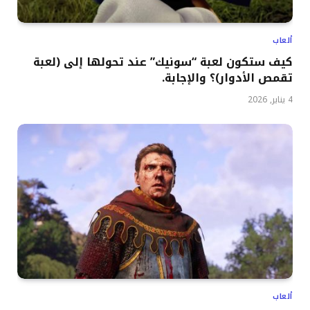
ألعاب
كيف ستكون لعبة “سونيك” عند تحولها إلى (لعبة
تقمص الأدوار)؟ والإجابة.
4 يناير, 2026
ألعاب