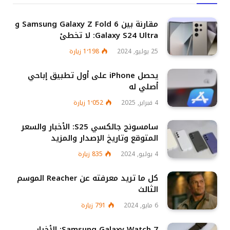
مقارنة بين Samsung Galaxy Z Fold 6 و
Galaxy S24 Ultra: لا تخطئ
25 يوليو, 2024
1٬198
زيارة
يحصل iPhone على أول تطبيق إباحي
أصلي له
4 فبراير, 2025
1٬052
زيارة
سامسونج جالكسي S25: الأخبار والسعر
المتوقع وتاريخ الإصدار والمزيد
4 يوليو, 2024
835
زيارة
كل ما تريد معرفته عن Reacher الموسم
الثالث
6 مايو, 2024
791
زيارة
Samsung Galaxy Watch 7: الأخبار