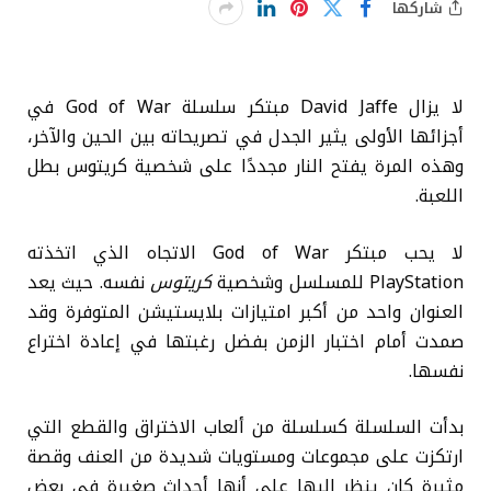
شاركها
لا يزال David Jaffe مبتكر سلسلة God of War في
أجزائها الأولى يثير الجدل في تصريحاته بين الحين والآخر،
وهذه المرة يفتح النار مجددًا على شخصية كريتوس بطل
اللعبة.
لا يحب مبتكر God of War الاتجاه الذي اتخذته
PlayStation للمسلسل وشخصية
كريتوس
نفسه. حيث يعد
العنوان واحد من أكبر امتيازات بلايستيشن المتوفرة وقد
صمدت أمام اختبار الزمن بفضل رغبتها في إعادة اختراع
نفسها.
بدأت السلسلة كسلسلة من ألعاب الاختراق والقطع التي
ارتكزت على مجموعات ومستويات شديدة من العنف وقصة
مثيرة كان ينظر إليها على أنها أحداث صغيرة في بعض