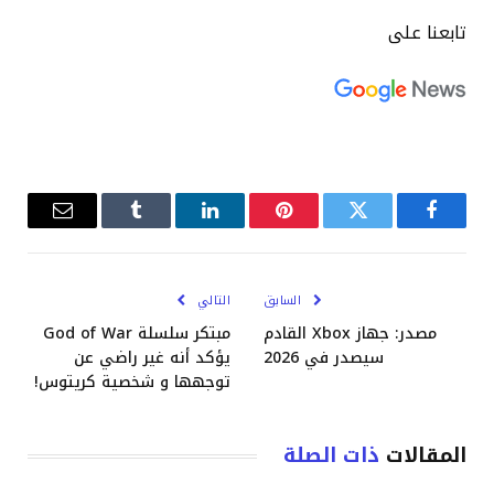
تابعنا على
فيسبوك
تويتر
بينتيريست
لينكدإن
Tumblr
البريد
الإلكترو
السابق
التالي
مصدر: جهاز Xbox القادم
مبتكر سلسلة God of War
سيصدر في 2026
يؤكد أنه غير راضي عن
توجهها و شخصية كريتوس!
المقالات
ذات الصلة