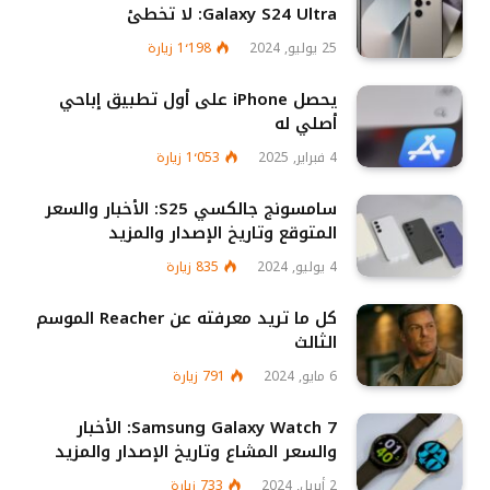
Galaxy S24 Ultra: لا تخطئ
25 يوليو, 2024
1٬198
زيارة
يحصل iPhone على أول تطبيق إباحي
أصلي له
4 فبراير, 2025
1٬053
زيارة
سامسونج جالكسي S25: الأخبار والسعر
المتوقع وتاريخ الإصدار والمزيد
4 يوليو, 2024
835
زيارة
كل ما تريد معرفته عن Reacher الموسم
الثالث
6 مايو, 2024
791
زيارة
Samsung Galaxy Watch 7: الأخبار
والسعر المشاع وتاريخ الإصدار والمزيد
2 أبريل, 2024
733
زيارة