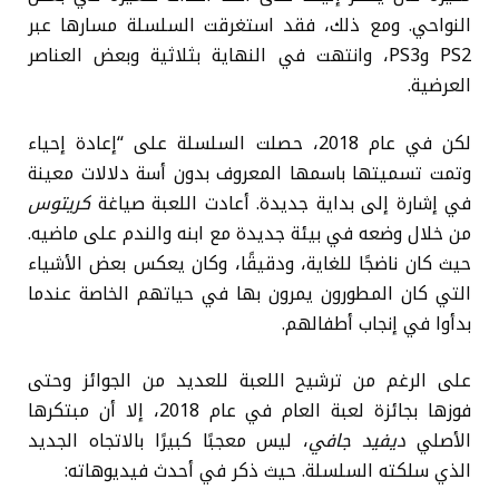
النواحي. ومع ذلك، فقد استغرقت السلسلة مسارها عبر
PS2 وPS3، وانتهت في النهاية بثلاثية وبعض العناصر
العرضية.
لكن في عام 2018، حصلت السلسلة على “إعادة إحياء
وتمت تسميتها باسمها المعروف بدون أسة دلالات معينة
في إشارة إلى بداية جديدة. أعادت اللعبة صياغة
كريتوس
من خلال وضعه في بيئة جديدة مع ابنه والندم على ماضيه.
حيث كان ناضجًا للغاية، ودقيقًا، وكان يعكس بعض الأشياء
التي كان المطورون يمرون بها في حياتهم الخاصة عندما
بدأوا في إنجاب أطفالهم.
على الرغم من ترشيح اللعبة للعديد من الجوائز وحتى
فوزها بجائزة لعبة العام في عام 2018، إلا أن مبتكرها
الأصلي
ديفيد جافي
، ليس معجبًا كبيرًا بالاتجاه الجديد
الذي سلكته السلسلة. حيث ذكر في أحدث فيديوهاته: