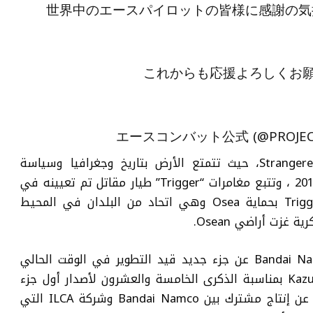
世界中のエースパイロットの皆様に感謝の気
これからも応援よろしくお
تدور أحداث اللعبة في العالم الخيالي Strangereal، حيث تتمتع الأرض بتاريخ وجغرافيا وسياسة
مختلفة تمامًا. تجري قصة اللعبة في عام 2019 ، وتتبع مغامرات “Trigger” طيار مقاتل تم تعيينه في
سرب عقابي بعد اتهامه بالقتل، يكلف Trigger بحماية Osea وهي اتحاد من البلدان في المحيط
في وقت سابق، أعلن الناشر والمطور Bandai Namco عن جزء جديد قيد التطوير في الوقت الحالي
وذلك على لسان منتج السلسة Kazutoki Kono بمناسبة الذكرى الخامسة والعشرون لأصدار أول جزء
من السلسلة. ستكون اللعبة الجديدة عبارة عن إنتاج مشترك بين Bandai Namco وشركة ILCA التي