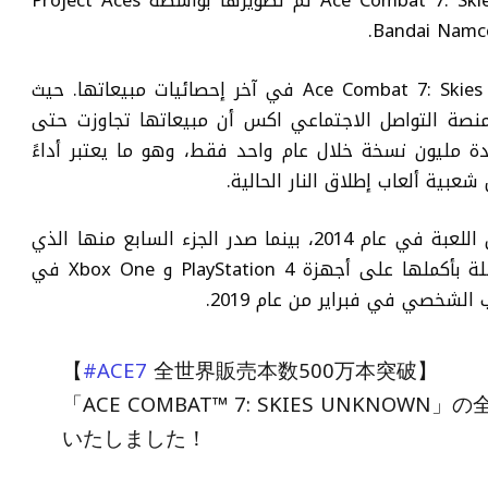
لعبة محاكاة الطائرات الحربية Ace Combat 7: Skies Unknown تم تطويرها بواسطة Project Aces
رقم قياسي جديد تحافظ عليه Ace Combat 7: Skies Unknown في آخر إحصائيات مبيعاتها. حيث
نصة التواصل الاجتماعي اكس أن مبيعاتها تجاوزت حتى
 بزيادة مليون نسخة خلال عام واحد فقط، وهو ما يعتبر أداءً
شعبية ألعاب إطلاق النار الحالية.
كان آخر جزء من هذه السلسلة قد صدر من اللعبة في عام 2014، بينما صدر الجزء السابع منها الذي
يعتبر أفضل الأجزاء مبيعا في هذه السلسلة بأكملها على أجهزة PlayStation 4 و Xbox One في
【
#ACE7
全世界販売本数500万本突破】
「ACE COMBAT™ 7: SKIES UNKNO
いたしました！