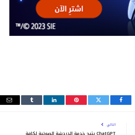
فيسبوك
تويتر
بينتيريست
لينكدإن
Tumblr
البري
الإلك
التالي
ChatGPT يتيح خدمة الدردشة الصوتية لكافة