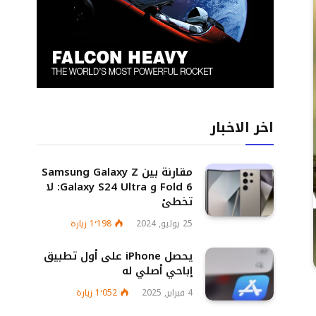
اخر الاخبار
مقارنة بين Samsung Galaxy Z
Fold 6 و Galaxy S24 Ultra: لا
تخطئ
25 يوليو, 2024
1٬198
زيارة
يحصل iPhone على أول تطبيق
إباحي أصلي له
4 فبراير, 2025
1٬052
زيارة