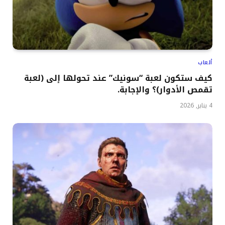
ألعاب
كيف ستكون لعبة “سونيك” عند تحولها إلى (لعبة
تقمص الأدوار)؟ والإجابة.
4 يناير, 2026