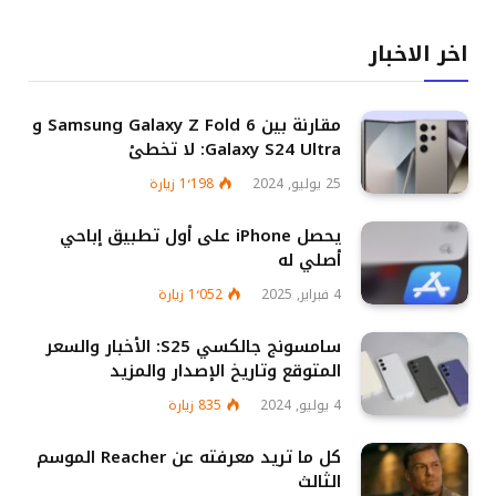
اخر الاخبار
مقارنة بين Samsung Galaxy Z Fold 6 و
Galaxy S24 Ultra: لا تخطئ
25 يوليو, 2024
1٬198
زيارة
يحصل iPhone على أول تطبيق إباحي
أصلي له
4 فبراير, 2025
1٬052
زيارة
سامسونج جالكسي S25: الأخبار والسعر
المتوقع وتاريخ الإصدار والمزيد
4 يوليو, 2024
835
زيارة
كل ما تريد معرفته عن Reacher الموسم
الثالث