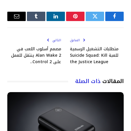
فيسبوك
تويتر
بينتيريست
لينكدإن
Tumblr
البريد
الإلكترو
السابق
التالي
متطلبات التشغيل الرسمية
مصمم أسلوب اللعب في
للعبة Suicide Squad: Kill
Alan Wake 2 ينتقل للعمل
the Justice League
على Control 2..
المقالات
ذات الصلة