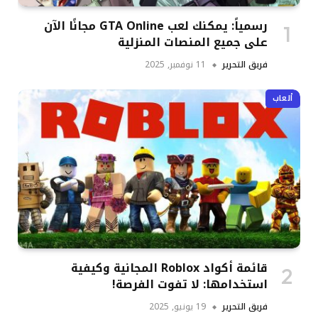
رسمياً: يمكنك لعب GTA Online مجانًا الآن
على جميع المنصات المنزلية
فريق التحرير
11 نوفمبر, 2025
ألعاب
قائمة أكواد Roblox المجانية وكيفية
استخدامها: لا تفوت الفرصة!
فريق التحرير
19 يونيو, 2025