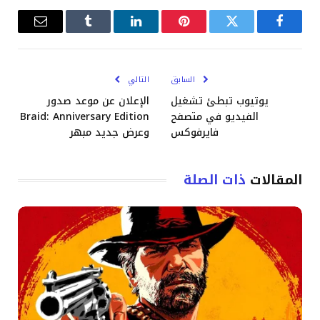
فيسبوك
تويتر
بينتيريست
لينكدإن
Tumblr
البريد
الإلكترو
السابق
التالي
يوتيوب تبطئ تشغيل
الإعلان عن موعد صدور
الفيديو في متصفح
Braid: Anniversary Edition
فايرفوكس
وعرض جديد مبهر
المقالات
ذات الصلة