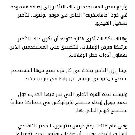
وأرجع بعض المستخدمين ذلك التأخير إلى إضافة مقصودة
في كود “جافاسكربت” الخاص في موقع يوتيوب، لتأخير
تشغيل الفيديو.
وهناك تكهنات أخرى مُثارة تتوقع أن يكون ذلك التأخير
مرتبطًا بعرض الإعلانات، للتضييق على المستخدمين الذين
يفعلّون أدوات حظر الإعلانات.
ويقال إن التأخير يحدث في كل مرة يفتح فيها المستخدم
مقطع فيديو في يوتيوب عبر رابط في تبويب جديد.
وليست هذه المرة الأولى التي يثار فيها الحديث حول
تعمد جوجل إبطاء متصفح فايرفوكس في خدماتها مقارنةً
بمتصفح كروم الخاص بها.
وفي عام 2018، زعم كريس بيترسون، المدير التنفيذي
السابق لشركة موزيلا، أن صفحات يوتيوب يجري تحميلها