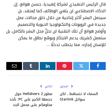
قال الرئيس التنفيذي لشركة إنفيديا، جنسن هوانغ، إن
الذكاء الاصطناعي لن يلغي الوظائف كما يُعتقد، بل
سيجعل البشر أكثر إنتاجية من خلال خلق مجالات عمل
جديدة في الروبوتات والتكنولوجيا الحيوية والتصميم.
وأوضح هوانغ أن تلك التقنية لن تحلّ محل البشر بالكامل، بل
ستعمل كشريك يدعم الابتكار ويوسّع نطاق ما يمكن
للإنسان إنجازه، مما يتطلب تدخلًا …
فيسبوك
تويتر
بينتيريست
لينكدإن
Tumblr
البريد
الإلكترو
السابق
التالي
السماء لا تتساقط ، لكن
مطور Helldivers 2 حول
سواتل Starlink
حجمها الكبير على PC: نأخذ
مخاوفكم على محمل الجد