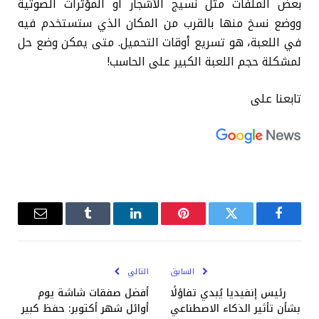
بعض الملفات مثل نسيج الأشجار أو المؤثرات الصوتية
ووضع نسخ منها بالقرب من المكان الذي ستستخدم فيه
في اللعبة، هو تسريع أوقات التحميل. متى يمكن وضع حل
لمشكلة حجم اللعبة الكبير على الحاسب!
تابعنا على
فيسبوك
تويتر
بينتيريست
لينكدإن
Tumblr
البريد
الإلكترو
السابق
التالي
رئيس إنفيديا يُبدي تفاؤلًا
أفضل صفقات شاشة يوم
بشأن تأثير الذكاء الاصطناعي
أوائل شهر أكتوبر: حفظ كبير