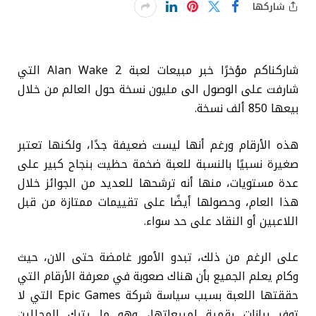
شاركها
شاركناكم مؤخرًا خبر مبيعات لعبة Alan Wake 2 التي
شارفت على الوصول الى مليون نسخة حول العالم من خلال
بيعها 850 ألف نسخة.
هذه الأرقام ورغم أنها ليست ضعيفة جدًا، ولكنها تعتبر
صغيرة نسبيًا بالنسبة للعبة ضخمة حظيت بنجاح كبير على
عدة مستويات، منها أنه ترشحها للعديد من الجوائز خلال
هذا العام، وحصولها أيضًا على تقييمات ممتازة من قبل
اللاعبين أو النقاد على حد سواء.
على الرغم من ذلك، تبدو الأمور غامضة حتى الان، حيث
وكام يعلم الجميع بأن هناك صعوبة في معرفة الأرقام التي
حققتها اللعبة بسبب سياسة شركة Epic Games التي لا
توفر بيانات رقمية لمبيعاتها، وهو ما يترك المحللين