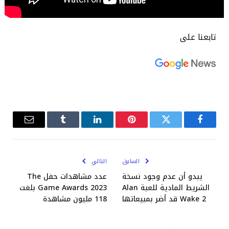
تابعنا على
فيسبوك
تويتر
بينتيريست
لينكدإن
Tumblr
البريد
الإلكترو
السابق
التالي
يبدو أن عدم وجود نسخة
عدد مشاهدات حفل The
الشريط المادية للعبة Alan
Game Awards 2023 بلغت
Wake 2 قد أضر بمبيعاتها
118 مليون مشاهدة