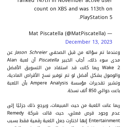
ranked 147th in November active user
count on XBS and was 113th on
PlayStation 5.
— Mat Piscatella (@MatPiscatella)
December 13, 2023
وعندما تم سؤاله من قبل الصحفي
Jason Schreier
عن
مدى سوء ذلك، أجاب الخبير
Piscatella
أن لعبة Alan
Wake 2 ربما كانت قد استفاد من التسويق الأفضل
والوصول بشكل أفضل لو تم توفير نسخ الأقراص المادية،
وتشير تقديرات مؤسسة Ampere Analysis بأن اللعبة
باعت حوالي 850 ألف نسخة.
ربما عانت اللعبة من حيث المبيعات، ويرجع ذلك جزئيًا إلى
عدم وجود قرص فعلي، حيث قالت شركة Remedy
Entertainment إنها اختارت جعل اللعبة رقمية فقط بسبب