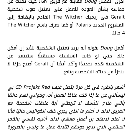
أجرى الممثل
Doug
مقابلة مع فريق IGN حيث تحدث عن
حماسه بشأن العودة للعمل على تمثيل صوت شخصية
Geralt في ريميك The Witcher القادم بالإضافة إلى
المشروع الجديد Polaris أو كما يعرف باسم The Witcher
4 حاليًا.
أكمل
Doug
بقوله أنه يريد تمثيل الشخصية للأبد إن أمكن
ذلك حتى لو كانت السلسلة مستقبلًا ستبتعد عن
الشخصية هذه تحديدًا وأكد أيضًا أن Geralt أصبح جزءًا لا
يتجزأ من حياته الشخصية وتابع:
أشعر بالفرح في كل مرة يتصل فيها CD Projekt Red بي
ليسألني عن ما إذا كنت متاحًا للعمل أم، وجوابي لهم دائمًا
بأنني متاح. للأسف لا تربطني أية علاقات شخصية مع
الفريق لذلك لا أعلم ما الذي يجري خلف الكواليس حاليًا فأنا
لا أعلم لديهم بل أعمل معهم، لذلك أشبه نفسي بالقمر
الصناعي الذي يدور حولهم لتأدية عمل ما وليس بالضرورة