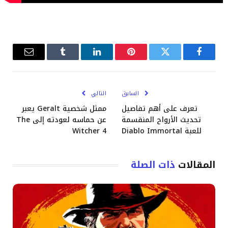
فيسبوك
تويتر
بينتيريست
لينكدإن
Tumblr
البريد
الإلكترو
السابق
التالي
تعرف على أهم تفاصيل
ممثل شخصية Geralt يعبر
تحديث الأرواح المنقسمة
عن حماسه لعودته إلى The
للعبة Diablo Immortal
Witcher 4
المقالات
ذات الصلة