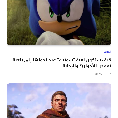
ألعاب
كيف ستكون لعبة “سونيك” عند تحولها إلى (لعبة
تقمص الأدوار)؟ والإجابة.
4 يناير, 2026