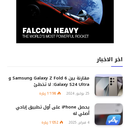
اخر الاخبار
مقارنة بين Samsung Galaxy Z Fold 6 و
Galaxy S24 Ultra: لا تخطئ
25 يوليو, 2024
1٬198
زيارة
يحصل iPhone على أول تطبيق إباحي
أصلي له
4 فبراير, 2025
1٬052
زيارة