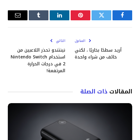
فيسبوك
تويتر
بينتيريست
لينكدإن
Tumblr
البريد
الإلكترو
السابق
التالي
أريد سطحًا بخاريًا ، لكني
نينتندو تحذر اللاعبين من
خائف من شراء واحدة
استخدام Nintendo Switch
2 في درجات الحرارة
المرتفعة!
المقالات
ذات الصلة