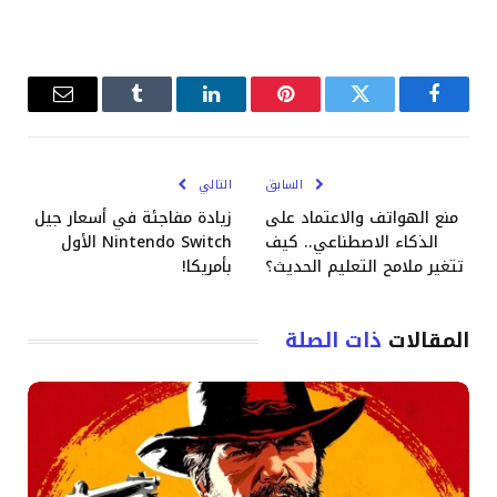
فيسبوك
تويتر
بينتيريست
لينكدإن
Tumblr
البريد
الإلكترو
السابق
التالي
منع الهواتف والاعتماد على
زيادة مفاجئة في أسعار جيل
الذكاء الاصطناعي.. كيف
Nintendo Switch الأول
تتغير ملامح التعليم الحديث؟
بأمريكا!
المقالات
ذات الصلة