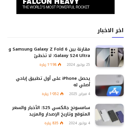
اخر الاخبار
مقارنة بين Samsung Galaxy Z Fold 6 و
Galaxy S24 Ultra: لا تخطئ
25 يوليو, 2024
1٬198
زيارة
يحصل iPhone على أول تطبيق إباحي
أصلي له
4 فبراير, 2025
1٬052
زيارة
سامسونج جالكسي S25: الأخبار والسعر
المتوقع وتاريخ الإصدار والمزيد
4 يوليو, 2024
835
زيارة