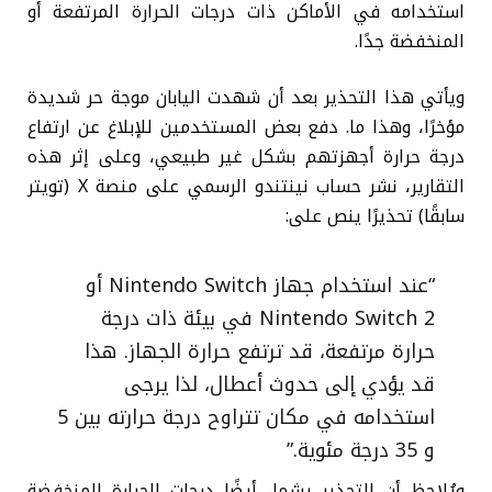
استخدامه في الأماكن ذات درجات الحرارة المرتفعة أو
المنخفضة جدًا.
ويأتي هذا التحذير بعد أن شهدت اليابان موجة حر شديدة
مؤخرًا، وهذا ما. دفع بعض المستخدمين للإبلاغ عن ارتفاع
درجة حرارة أجهزتهم بشكل غير طبيعي، وعلى إثر هذه
التقارير، نشر حساب نينتندو الرسمي على منصة X (تويتر
سابقًا) تحذيرًا ينص على:
“عند استخدام جهاز Nintendo Switch أو
Nintendo Switch 2 في بيئة ذات درجة
حرارة مرتفعة، قد ترتفع حرارة الجهاز. هذا
قد يؤدي إلى حدوث أعطال، لذا يرجى
استخدامه في مكان تتراوح درجة حرارته بين 5
و 35 درجة مئوية.”
ويُلاحظ أن التحذير يشمل أيضًا درجات الحرارة المنخفضة