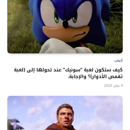
ألعاب
كيف ستكون لعبة “سونيك” عند تحولها إلى (لعبة
تقمص الأدوار)؟ والإجابة.
4 يناير, 2026