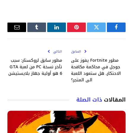
فيسبوك
تويتر
بينتيريست
لينكدإن
Tumblr
البريد
الإلكترو
السابق
التالي
مطور Fortnite يفوز على
مطور سابق لروكستار: سبب
جوجل في محاكمة مكافحة
تأخر نسخة PC من لعبة GTA
الاحتكار، هل ستعود اللعبة
6 هو أولية جهاز بلايستيشن
الى المتجر؟
المقالات
ذات الصلة