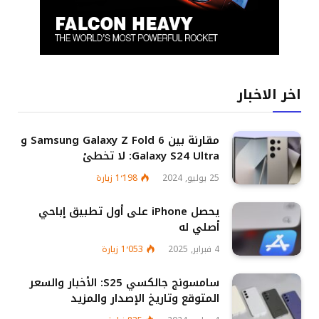
اخر الاخبار
مقارنة بين Samsung Galaxy Z Fold 6 و
Galaxy S24 Ultra: لا تخطئ
25 يوليو, 2024
1٬198
زيارة
يحصل iPhone على أول تطبيق إباحي
أصلي له
4 فبراير, 2025
1٬053
زيارة
سامسونج جالكسي S25: الأخبار والسعر
المتوقع وتاريخ الإصدار والمزيد