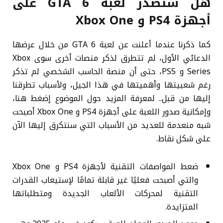
هل ستصدر لعبة GTA 6 على
أجهزة PS4 و Xbox One
كما ذكرنا عندما أعلنت عن لعبة GTA 6 من خلال عرضها
الدعائي الأول، لم تتطرق لذكر منصات أخرى سوى Xbox
Series و PS5، حتى أن منصة الحاسب الشخصي لم تذكر
رغم شعبيتها وأهميتها في هذا الجيل، ولأسباب تطرقنا
إليها من قبل.. لمعرفة المزيد حول الموضوع إضغط هنا،
وإمكانية صدور اللعبة على أجهزة PS4 و Xbox One أصبحت
شبه منعدمة للعديد من الأسباب التي سنتكرق إليها الآن
على شكل نقاط.
ضعط المواصفات التقنية لأجهزة PS4 و Xbox One
والتي أصبحت فعليًا غير قابلة تمامًا لإستيعاب القدرات
التقنية لمحركات الألعاب الجديدة ومتطلباتها
المتزايدة.