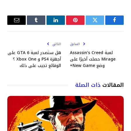
فيسبوك
تويتر
بينتيريست
لينكدإن
Tumblr
البريد
الإلكترو
السابق
التالي
لعبة Assassin’s Creed
هل ستصدر لعبة GTA 6 على
Mirage حصلت أخيرًا على
أجهزة PS4 و Xbox One ؟
وضع New Game+
الوقائع تجيب على ذلك
المقالات
ذات الصلة