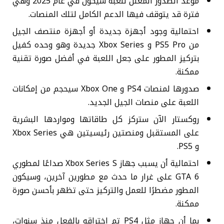
موعد الصدور المعلن للعبة سيكون في عام 2025 وهي
فترة قد يتوقف فيها الدعم الكامل لتلك المنصات.
احتمالية وجود أجهزة جديدة أو أجهزة منتصف الجيل
من PS5 Pro و Xbox Series جديدة وهو وحده كفيل
بتركيز المطور على جعل اللعبة في أفضل صورة تقنية
ممكنة.
صدورها لمنصات PS4 و Xbox One سيحجم من إمكانات
اللعبة على منصات الجيل الجديد.
روكستار الآن ستركز كل طاقاتها ومواردها البشرية
على المستقبل ومنصتين رئيسيتين هي Xbox Series
و PS5.
احتمالية أن يسبب جهاز Xbox Series S صداعًا لمطوري
GTA 6 على غرار ما حدث مع مطورين آخرين، وسيكون
المطور مضطرًا للعمل والتركيز حتى تظهر بأحسن صورة
ممكنة.
بما أن جهاز مثل PS4 تم اختراقه بالفعل منذ سنوات،