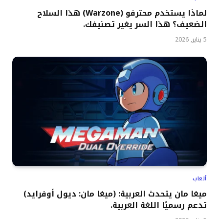
لماذا يستخدم محترفو (Warzone) هذا السلاح
الضعيف؟ هذا السر يغير تصنيفك.
5 يناير, 2026
ألعاب
ميغا مان يتحدث العربية: (ميغا مان: ديول أوفرايد)
تدعم رسميًا اللغة العربية.