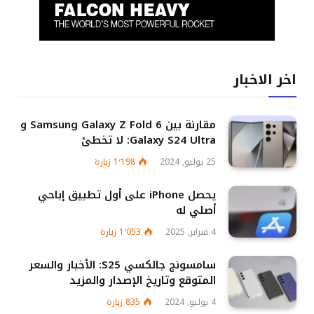
اخر الاخبار
مقارنة بين Samsung Galaxy Z Fold 6 و
Galaxy S24 Ultra: لا تخطئ
25 يوليو, 2024
1٬198
زيارة
يحصل iPhone على أول تطبيق إباحي
أصلي له
4 فبراير, 2025
1٬053
زيارة
سامسونج جالكسي S25: الأخبار والسعر
المتوقع وتاريخ الإصدار والمزيد
4 يوليو, 2024
835
زيارة