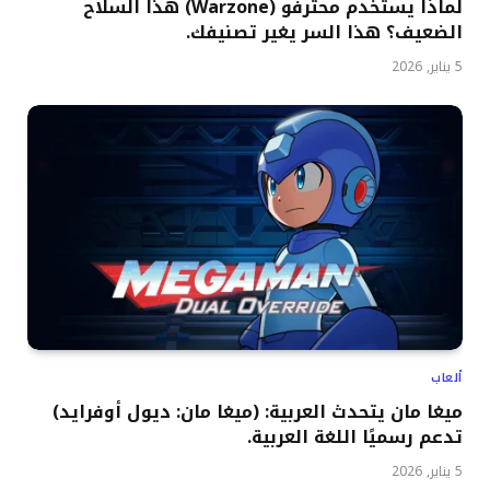
لماذا يستخدم محترفو (Warzone) هذا السلاح
الضعيف؟ هذا السر يغير تصنيفك.
5 يناير, 2026
ألعاب
ميغا مان يتحدث العربية: (ميغا مان: ديول أوفرايد)
تدعم رسميًا اللغة العربية.
5 يناير, 2026