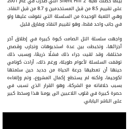
بينما حصلت لعبة Silent Hill 2 التي صدرت في عام 2001
على تقييم 8.5 من قبل المستخدمين و 8.7 من قبل النقاد.
وهي اللعبة الوحيدة من السلسلة التي تفوقت عليها ولو
في جانب واحد فقط، وهو تقييم النقاد وبفارق قليل.
واجهت سلسلة التل الصامت كبوة كبيرة في إطلاق آخر
أجزائها، وتخبطت بين عدة استديوهات وتجارب وقصص
مختلفة، وقد لقيت جراء ذلك فشلًا ذريعًا، وبسبب ذلك
توقفت السلسلة لأعوام طويلة، ورغم ذلك، أرادت كونامي
حينها أن تعطيها جرعة الحياة من جديد حين سلمتها
لكوجيما، ولكنه لم يستطع إكمال المشروع، وتم وإلغاءه
بسبب خلافاته مع الشركة، وهو القرار الذي تسبب في
حصرة كبيرة في قلوب اللاعبين الى يومنا هذا وسخط كبير
على الناشر الياباني.