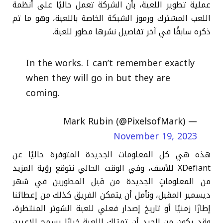
عملية تطوير اللعبة، بأن الشركة تعمل حاليًا على أنظمة
اللعب المشترك ورموز الشبكة الخاصة باللعبة، وهو ما تم
ذكره سابقًا في آخر تفاصيل نشرها مطور للعبة.
In the works. I can’t remember exactly
when they will go in but they are
coming.
— Mark Rubin (@PixelsofMark)
November 19, 2023
هذه هي كل المعلومات الجديدة المتوفرة حاليًا عن
XDefiant للأسف، وفي الوقت الحالي نتوقع رؤية المزيد
من المعلوماتٍ الجديدة من قبل المطورين في شهر
ديسمبر المقبل، ونأمل أن يتمكن الفريق كذلك من إعطائنا
إطارًا زمنيًا أو تاريخ إصدار فعلي للعبة الشوتر المنتظرة،
وقد يكون من الجيد أن تمتلك اللعبة خيارًا يسمح للاعبين