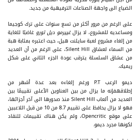
الضياع الى واجهة الصناعات الترفيهية من جديد.
على الرغم من مرور أكثر من تسع سنوات على ترك كوجيما
ومساعديه للمشروع، لا يزال
غييرمو ديل تورو
غاضبًا للغاية
من إلغاء مشروع لعبة سايلنت هيل، حيث اعتبره بمثابة هبة
من السماء لعشاق Silent Hill، على الرغم من أن العديد
من عشاق السلسلة يترقب عودة الجزء الثاني على شكل
ريميك.
ديمو الرعب P.T ورغم إلغاءه بعد عدة أشهر من
إطلاقهفإنه ما يزال من بين العناوين الأعلى تقييمًا بين
العديد من ألعاب Silent Hill منذ صدورها الى آخر أجزائها،
فهو لا يزال يحافظ على تقييم 8.7 من 10 من قبل اللاعبين
على موقع Opencritic، ولم يكن هناك تقييمات للنقاد
لكونها مجرد ديمو.