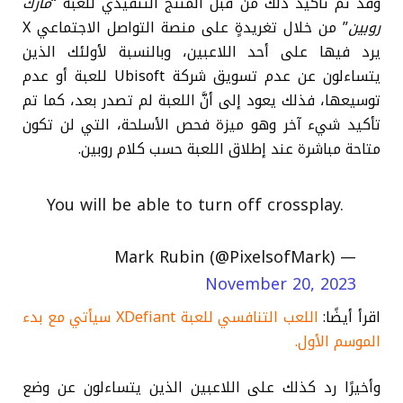
وقد تم تأكيد ذلك من قبل المنتج التنفيذي للعبة “
مارك
روبين
” من خلال تغريدةٍ على منصة التواصل الاجتماعي X
يرد فيها على أحد اللاعبين، وبالنسبة لأولئك الذين
يتساءلون عن عدم تسويق شركة Ubisoft للعبة أو عدم
توسيعها، فذلك يعود إلى أنَّ اللعبة لم تصدر بعد، كما تم
تأكيد شيء آخر وهو ميزة فحص الأسلحة، التي لن تكون
متاحة مباشرة عند إطلاق اللعبة حسب كلام روبين.
You will be able to turn off crossplay.
— Mark Rubin (@PixelsofMark)
November 20, 2023
اقرأ أيضًا:
اللعب التنافسي للعبة XDefiant سيأتي مع بدء
الموسم الأول.
وأخيرًا رد كذلك على اللاعبين الذين يتساءلون عن وضع