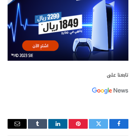
تابعنا على
فيسبوك
تويتر
بينتيريست
لينكدإن
Tumblr
البريد