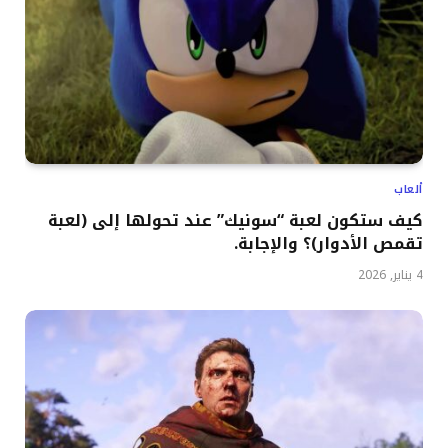
ألعاب
كيف ستكون لعبة “سونيك” عند تحولها إلى (لعبة
تقمص الأدوار)؟ والإجابة.
4 يناير, 2026