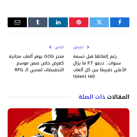
فيسبوك
تويتر
بينتيريست
لينكدإن
Tumblr
البريد
الإلكترو
السابق
التالي
رغم إلغائها قبل تسعة
متجر GOG يوفر ألعاب مجانية
سنوات.. ديمو P.T ما يزال
كعرض خاص ضمن موسم
الأعلى تقييمًا بين كل ألعاب
التخفيضات لمحبي الـ RPG
Silent Hill!
المقالات
ذات الصلة