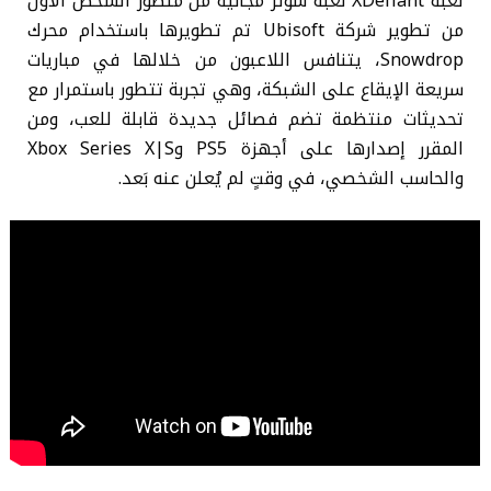
لعبة XDefiant لعبة شوتر مجانية من منظور الشخص الأول
من تطوير شركة Ubisoft تم تطويرها باستخدام محرك
Snowdrop، يتنافس اللاعبون من خلالها في مباريات
سريعة الإيقاع على الشبكة، وهي تجربة تتطور باستمرار مع
تحديثات منتظمة تضم فصائل جديدة قابلة للعب، ومن
المقرر إصدارها على أجهزة PS5 وXbox Series X|S
والحاسب الشخصي، في وقتٍ لم يُعلن عنه بَعد.