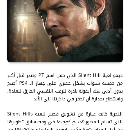
ديمو لعبة Silent Hill الذي حمل اسم P.T وصدر قبل أكثر
من خمسة سنوات بشكل حصري على جهاز الـ PS4 أصبح
بدون أدنى شك أيقونة نادرة للرعب النفسي الخارق للعادة،
واستطاع بجدارة أن يٌحفر في ذاكرتنا الى الأبد.
التجربة كانت عبارة عن تشويق قصير للعبة Silent Hills
التي تسلم المطور
هيديو كوجيما
في وقت سابق تطويرها
من أجل القيام بثورة فكرية لعودة السلسلة وانتشالها من