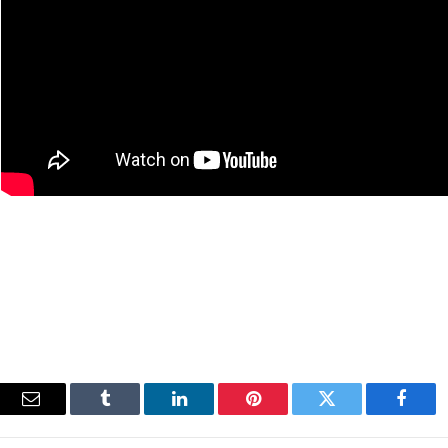
فيسبوك
تويتر
بينتيريست
لينكدإن
Tumblr
البري
الإلك