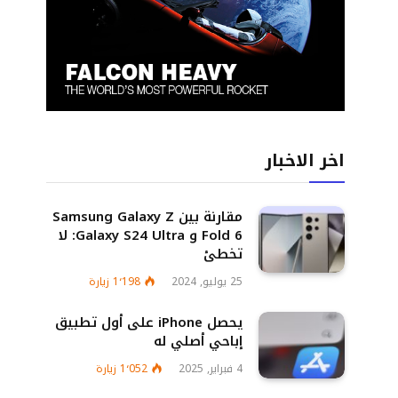
اخر الاخبار
مقارنة بين Samsung Galaxy Z
Fold 6 و Galaxy S24 Ultra: لا
تخطئ
25 يوليو, 2024
1٬198
زيارة
يحصل iPhone على أول تطبيق
إباحي أصلي له
4 فبراير, 2025
1٬052
زيارة