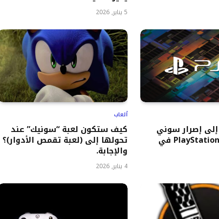
5 يناير, 2026
ألعاب
إلى إصرار سوني
كيف ستكون لعبة “سونيك” عند
على إطلاق PlayStation 6 في
تحولها إلى (لعبة تقمص الأدوار)؟
والإجابة.
4 يناير, 2026