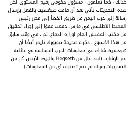
كذلك ، كما تعلمون ، مسؤول حكومي رفيع المستوى. لكن
هذه التحديثات تأتي بعد أن قامت هيغسيث بالفعل بإرسال
رسالة إلى حرب اليمن عن طريق الخطأ إلى محرر رئيس
المحيط الأطلسي في مارس. دفعت عفوًا إلى إجراء تحقيق
من مكتب المفتش العام لوزارة الدفاع. ثم ، في وقت سابق
من هذا الأسبوع ، ذكرت صحيفة نيويورك تايمز أيضًا أن
هيغسيث شارك في معلومات الحرب الحساسة مع عائلته
عبر الإشارة. (لقد قلل من Hegseth والبيت الأبيض كل من
التسريبات بقوله لم يتم تصنيف أي من المعلومات.)
كما لو أن كل ذلك لم يكن سيئًا بالفعل بما فيه الكفاية ،
فقد وجدت التايمز أن هاتف Hegseth الشخصي (الذي
استخدمه للإشارة) يمكن الوصول إليه بسهولة عبر الإنترنت.
يمكنك تتبعه إلى فرق Airbnb و Microsoft وحتى عنوان
البريد الإلكتروني المرتبط أيضًا بملف تعريف خرائط
Google. وقال مايك كيسي ، المدير السابق لخدمات
مكافحة التجسس الوطنية والأمن ، لصحيفة التايمز ، “هناك