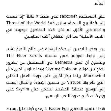
العالم.
علق المستخدم sackchief على منصة X قائلاً “إذا صعدت
إلى قمة برج السحرة، سترى قمة Throat of the World
واضحة في الأفق. لم تكن هذه التفاصيل موجودة في
اللعبة الأصلية” مما أثار اندهاش آلاف المتابعين.
يرى بعض اللاعبين أن هذه الإشارة في عالم اللعبة تشير
إلى ترابط العوالم ضمن سلسلة The Elder Scrolls
ويتمنون أن تعلن Bethesda في المستقبل عن مشروع
يجمع بين عوالم Oblivion وSkyrim وربما عناوين أخرى مثل
Morrowind. بينما يركز آخرون على جودة العمل التقني
التي قام بها Virtuos من تحسين الإضاءة وانتقال السحب
إلى توسيع منطقة المشهد لتشمل جبال Skyrim حتى
وإن كانت خارج حدود اللعب الرسمي.
هذا التلميح المخفي Easter Egg لا يعدو كونه دليل بسيط