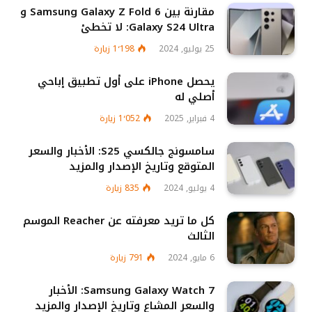
مقارنة بين Samsung Galaxy Z Fold 6 و
Galaxy S24 Ultra: لا تخطئ
25 يوليو, 2024
1٬198
زيارة
يحصل iPhone على أول تطبيق إباحي
أصلي له
4 فبراير, 2025
1٬052
زيارة
سامسونج جالكسي S25: الأخبار والسعر
المتوقع وتاريخ الإصدار والمزيد
4 يوليو, 2024
835
زيارة
كل ما تريد معرفته عن Reacher الموسم
الثالث
6 مايو, 2024
791
زيارة
Samsung Galaxy Watch 7: الأخبار
والسعر المشاع وتاريخ الإصدار والمزيد