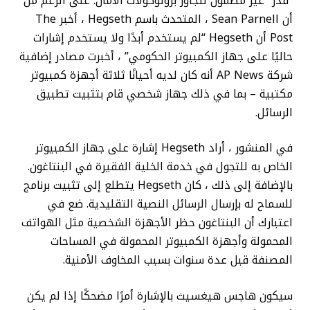
“قذر” غير مضمون لتجاوز بروتوكولات الأمان. على الرغم من
أن Sean Parnell ، المتحدث باسم Hegseth ، أخبر The
Post أن Hegseth “لم يستخدم أبدًا ولا يستخدم إشارات
حاليًا على جهاز الكمبيوتر الحكومي” ، أخبرت مصادر إضافية
شركة AP News أنه كان لديه أحيانًا ثلاثة أجهزة كمبيوتر
مكتبية – بما في ذلك جهاز شخصي قام بتثبيت تطبيق
الرسائل.
في المنشور ، أراد Hegseth إشارة على جهاز الكمبيوتر
الخاص به للتجول في خدمة الخلية الفقيرة في البنتاغون.
بالإضافة إلى ذلك ، كان Hegseth يتطلع إلى تثبيت برنامج
للسماح له بإرسال الرسائل النصية التقليدية. ضع في
اعتبارك أن البنتاغون حظر الأجهزة الشخصية مثل الهواتف
المحمولة وأجهزة الكمبيوتر المحمولة في المساحات
المصنفة قبل عدة سنوات بسبب المخاوف الأمنية.
سيكون هاجس هيغسيث بالإشارة أمرًا مضحكًا إذا لم يكن