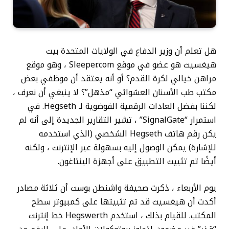
هل تعلم أن وزير الدفاع في الولايات المتحدة بيت
هيغسيث هو عضو في موقع Sleeper.com ، وهو موقع
مراهن خيالي لكرة القدم؟ أو أنه يعتقد أن موظفي بعض
مكتب طب الأسنان العشوائي “مذهل”؟ لا ينبغي أن نعرف ،
لكننا بفضل العادات الرقمية الفوضوية لـ Hegseth. في
استمرار “SignalGate” ، تشير التقارير الجديدة إلى أنه لم
يكن رقم هاتف Hegseth الشخصي (الذي استخدمه
للإشارة) يمكن الوصول إليه بسهولة عبر الإنترنت ، ولكنه
أيضًا تم تثبيت التطبيق على أجهزة البنتاغون.
يوم الأربعاء ، ذكرت صحيفة واشنطن بوست أن ثلاثة مصادر
أكدت أن هيغسيث قد تم تثبيتها على كمبيوتر سطح
المكتب. للقيام بذلك ، استخدم Hegswerth خط إنترنت