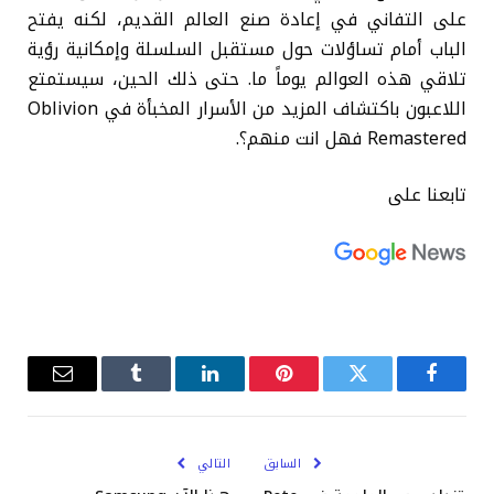
على التفاني في إعادة صنع العالم القديم، لكنه يفتح
الباب أمام تساؤلات حول مستقبل السلسلة وإمكانية رؤية
تلاقي هذه العوالم يوماً ما. حتى ذلك الحين، سيستمتع
اللاعبون باكتشاف المزيد من الأسرار المخبأة في Oblivion
Remastered فهل انت منهم؟.
تابعنا على
فيسبوك
تويتر
بينتيريست
لينكدإن
Tumblr
البريد
الإلكترو
السابق
التالي