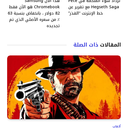
تزداد سوء الملحمة في Pete
هذا الآن Samsung
Hegseth Saga مع تقرير عن
Chromebook هو الآن فقط
خط الإنترنت “القذر”
82 دولار ، بانخفاض بنسبة 63
٪ من سعره الأصلي الذي تم
تجديده
المقالات
ذات الصلة
ألعاب