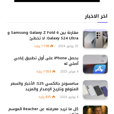
اخر الاخبار
مقارنة بين Samsung Galaxy Z Fold 6 و
Galaxy S24 Ultra: لا تخطئ
25 يوليو, 2024
1٬198
زيارة
يحصل iPhone على أول تطبيق إباحي
أصلي له
4 فبراير, 2025
1٬053
زيارة
سامسونج جالكسي S25: الأخبار والسعر
المتوقع وتاريخ الإصدار والمزيد
4 يوليو, 2024
835
زيارة
كل ما تريد معرفته عن Reacher الموسم