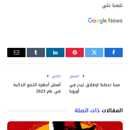
تابعنا على
فيسبوك
تويتر
بينتيريست
لينكدإن
Tumblr
البريد
الإلكترو
السابق
التالي
ميتا تخطط لإطلاق ثردز في
أفضل أجهزة التتبع الذكية
أوروبا
في عام 2023
المقالات
ذات الصلة