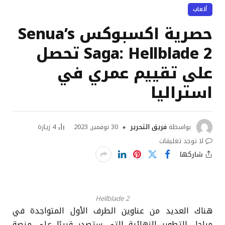
ألعاب
حصرية اكسبوكس Senua’s
Saga: Hellblade 2 تحصل
على تقييم عمري في
استراليا
بواسطة
فريق التحرير
30 نوفمبر, 2023
4
زيارة
لا توجد تعليقات
شاركها
Hellblade 2
هناك العديد من عناوين الطرف الأول المتواجدة في
مراحل
التطوير النهائية التي ستصدر قريبًا على منصة