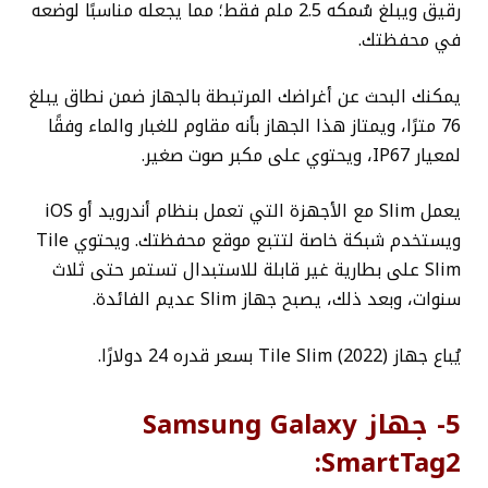
رقيق ويبلغ سُمكه 2.5 ملم فقط؛ مما يجعله مناسبًا لوضعه
في محفظتك.
يمكنك البحث عن أغراضك المرتبطة بالجهاز ضمن نطاق يبلغ
76 مترًا، ويمتاز هذا الجهاز بأنه مقاوم للغبار والماء وفقًا
لمعيار IP67، ويحتوي على مكبر صوت صغير.
يعمل Slim مع الأجهزة التي تعمل بنظام أندرويد أو iOS
ويستخدم شبكة خاصة لتتبع موقع محفظتك. ويحتوي Tile
Slim على بطارية غير قابلة للاستبدال تستمر حتى ثلاث
سنوات، وبعد ذلك، يصبح جهاز Slim عديم الفائدة.
يُباع جهاز Tile Slim (2022) بسعر قدره 24 دولارًا.
5- جهاز Samsung Galaxy
SmartTag2: