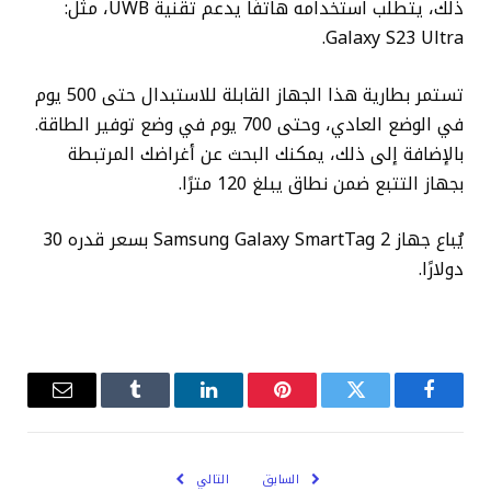
ذلك، يتطلب استخدامه هاتفًا يدعم تقنية UWB، مثل:
Galaxy S23 Ultra.
تستمر بطارية هذا الجهاز القابلة للاستبدال حتى 500 يوم
في الوضع العادي، وحتى 700 يوم في وضع توفير الطاقة.
بالإضافة إلى ذلك، يمكنك البحث عن أغراضك المرتبطة
بجهاز التتبع ضمن نطاق يبلغ 120 مترًا.
يُباع جهاز Samsung Galaxy SmartTag 2 بسعر قدره 30
دولارًا.
فيسبوك
تويتر
بينتيريست
لينكدإن
Tumblr
البريد
الإلكترو
السابق
التالي