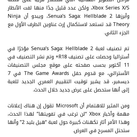
Xbox Series X/S، ولكن عدد قليل جدًا منها لفت الأنظار
وأبرزها Senua’s Saga: Hellblade 2، ويبدو أن Ninja
Theory قد تستعد لاستكمال إرث عناوين الطرف الأول مع
الجزء الثاني.
تم تصنيف لعبة Senua’s Saga: Hellblade 2 مؤخرًا في
أستراليا وحصلت على تصنيف R18+ وتم نشر التصنيف في
11 أكتوبر بحسب صفحته على موقع مجلس التصنيفات
الأسترالي، مع قدوم حفل The Game Awards في 7
ديسمبر، قد يشير توقيت التقييم العمري الجديد للعبة
إلى أنها ستحصل على عرض جديد خلال الحدث.
ومن المثير للاهتمام أن Microsoft تقول إن هناك إعلانات
مهمة وأخبار Xbox “لن ترغب في تفويتها” لهذا الحدث،
وهذا الأمر أثار تكهنات كبيرة حول لعبة “هيل بليد 2” وأنها
ستحتل المسرح في العرض.