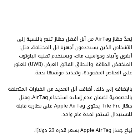
يُعدّ جهاز AirTag من آبل أفضل جهاز تتبع بالنسبة إلى
الأشخاص الذين يستخدمون أجهزة آبل المختلفة، مثل:
آيفون وآيباد وحواسيب ماك، ويستخدم تقنية البلوتوث
المنخفض الطاقة، والنطاق الفائق العرض (UWB) للعثور
على العناصر المفقودة، و
تحديد موقعها بدقة.
بالإضافة إلى ذلك، أضافت آبل العديد من الخيارات المتعلقة
بالخصوصية لضمان عدم إساءة استخدام AirTag. ومثل
جهاز Tile Pro يحتوي Apple AirTag على بطارية قابلة
للاستبدال تستمر لمدة عام واحد.
يُباع جهاز Apple AirTag بسعر قدره 29 دولارًا.