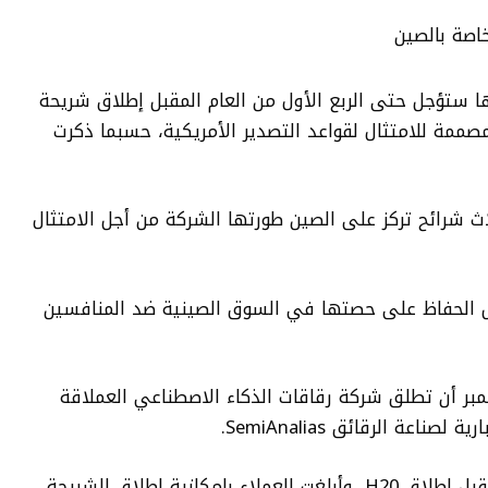
اصة بالصين
ا ستؤجل حتى الربع الأول من العام المقبل إطلاق شريحة
ء الاصطناعي الجديدة المسماة H20 المصممة للامتثال لقواعد التصدير الأمريكية، حسبما ذكرت
بين ثلاث شرائح تركز على الصين طورتها الشركة من أجل الامتثال
جل الحفاظ على حصتها في السوق الصينية ضد المنافسين
ن المتوقع في وقت مبكر من 16 نوفمبر أن تطلق شركة رقاقات الذكاء الاصطناعي العملاقة
عة الرقائق SemiAnalias.
وأجلت إنفيديا حتى الربع الأول من العام المقبل إطلاق H20، وأبلغت العملاء بإمكانية إطلاق الشريحة