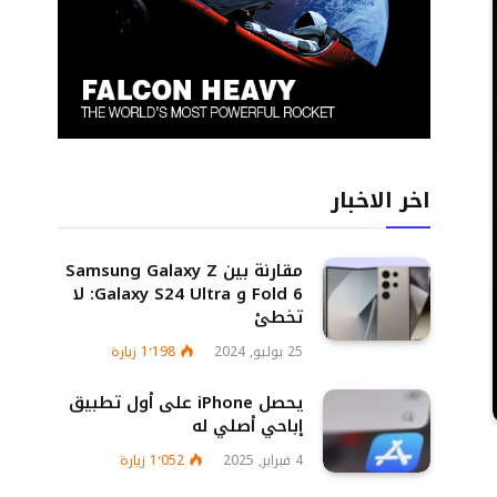
اخر الاخبار
مقارنة بين Samsung Galaxy Z
Fold 6 و Galaxy S24 Ultra: لا
تخطئ
25 يوليو, 2024
1٬198
زيارة
يحصل iPhone على أول تطبيق
إباحي أصلي له
4 فبراير, 2025
1٬052
زيارة