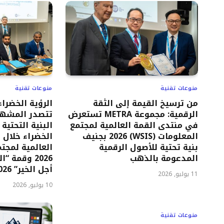
منوعات تقنية
منوعات تقنية
من ترسيخ القيمة إلى الثقة
الرؤية الخضراء
الرقمية: مجموعة METRA تستعرض
تتصدر المشهد
في منتدى القمة العالمية لمجتمع
البنية التحتية
المعلومات (WSIS) 2026 بجنيف
الخضراء خلال 
بنية تحتية للأصول الرقمية
المدعومة بالذهب
2026 وقمة 
أجل الخير” 2026
11 يوليو, 2026
10 يوليو, 2026
منوعات تقنية