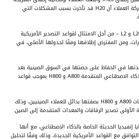
في شهر فبراير أو شهر مارس. وأخبرت الشركة العملاء أن H20 قد تأخرت بسبب المشكلات التي
.
وتخطط إنفيديا لإطلاق شريحتين أخريين – L20 و L2 – من أجل الامتثال لقواعد التصدير الأمريكية
 إلى جانب H20. ولا تواجه L20 تأخيرات، ومن المفترض إطلاقها وفقًا لجدولها الأصلي، في
عدتها في الحفاظ على حصتها في السوق الصينية بعد
منعها من شحن المنتجات، ومنها رقاقات الذكاء الاصطناعي المتقدمة A800 و H800 بموجب قواعد
وقدمت الشركة في شهر نوفمبر 2022 رقاقات A800 و H800 بصفتها بدائل للعملاء الصينيين، وذلك
 الأولى تصدير الرقاقات والمعدات المتقدمة إلى الصين.
H2 و L20 و L2 معظم مزايا إنفيديا الحديثة الخاصة بالذكاء الاصطناعي، مع أنها
افق مع القواعد الأمريكية الجديدة، وذلك وفقًا لتحليل