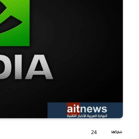
24
شاركها