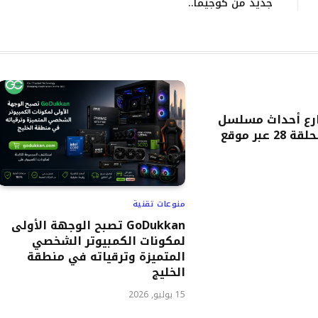
جديد من كوجيما..
رع أحداث مسلسل
“حب ع ورق” الحلقة 28 عبر موقع
منوعات تقنية
GoDukkan تصبح الوجهة الأولى
لمكونات الكمبيوتر الشخصي
المتميزة وترقياته في منطقة
الخليج
15 يوليو, 2026