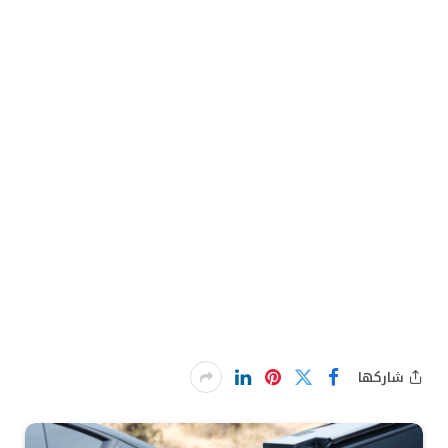
شاركها