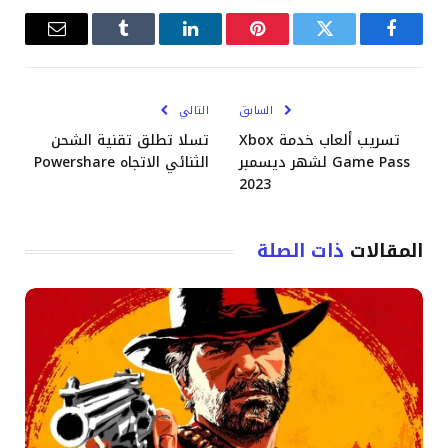
فيسبوك
تويتر
بينتيريست
لينكدإن
Tumblr
البريد
الإلكترو
السابق
التالي
تسريب ألعاب خدمة Xbox
تسلا تطلق تقنية الشحن
Game Pass لشهر ديسمبر
الثنائي الاتجاه Powershare
2023
المقالات
ذات الصلة