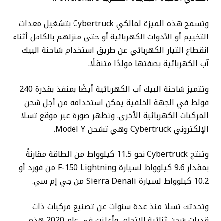
وتسمح هذه الميزة لمالكي Cybertruck بتشغيل معدات
التخييم أو الأدوات الكهربائية أو حتى منزلهم بالكامل أثناء
انقطاع التيار الكهربائي عن طريق استخدام شاحنة البيك
آب الكهربائية بصفتها مولدًا متنقلًا.
وتتميز شاحنة البيك آب الكهربائية أيضًا بمنفذ بقدرة 240
فولط في الجهة الخلفية يمكن استخدامه من أجل شحن
المركبات الكهربائية الأخرى. وتظهر صورة عبر موقع تسلا
الإلكتروني Cybertruck وهي تشحن Model Y.
وتنتج Cybertruck نحو 11.5 كيلوواط من الطاقة مقارنةً
بمقدار 9.6 كيلوواط لسيارة F-150 Lightning من فورد أو
10.2 كيلوواط لسيارة Sierra Denali من جي إم سي.
وتحدثت تسلا منذ عدة سنوات عن تصنيع مركبات ذات
قدرات شحن ثنائية الاتجاه، وأعلنت في عام 2020 هذه