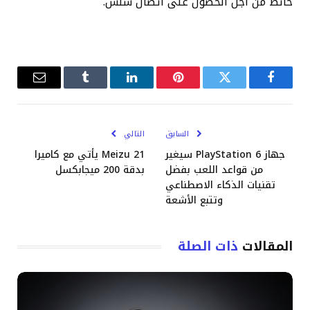
حائط من أجل الحصول على اتصال سلس.
فيسبوك
تويتر
بينتيريست
لينكدإن
Tumblr
البريد
الإلكترو
السابق
التالي
جهاز PlayStation 6 سيغير
Meizu 21 يأتي مع كاميرا
من قواعد اللعب بفضل
بدقة 200 ميجابكسل
تقنيات الذكاء الاصطناعي
وتتبع الأشعة
المقالات
ذات الصلة