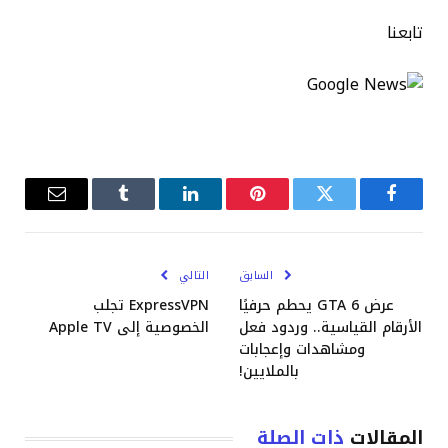
تابعنا
فيسبوك
تويتر
بينتيريست
لينكدإن
Tumblr
البريد
الإلكترو
السابق
التالي
عرض GTA 6 يحطم حرفيًا
ExpressVPN تجلب
الأرقام القياسية.. وردود فعل
الخصوصية إلى Apple TV
ومشاهدات وإعجابات
بالملايين!
المقالات
ذات الصلة