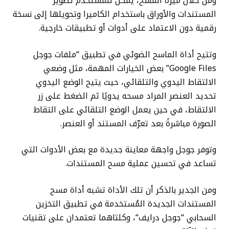
ومن خلال ميزة المسح، يمكن للمستخدم تصوير
المستندات والأوراق باستخدام الكاميرا وتحويلها إلى نسخة
رقمية دون الاعتماد على أدوات أو تطبيقات خارجية.
وتتيح أداة الماسح الضوئي في تطبيق “ملفات جوجل
Google Files” بعض الخيارات المهمة، مثل وضعي
الالتقاط اليدوي والتلقائي، حيث يتيح الوضع اليدوي
تحديد العنصر المراد مسحه يدويًا ثم الضغط على زر
الالتقاط، في حين يعمل الوضع التلقائي على التقاط
الصورة مباشرةً بعد تعرّف المستند أو العنصر.
وتوفر جوجل واجهة معاينة جديدة مع بعض الأدوات التي
تساعد في تحسين عملية مسح المستندات.
ومن الجدير بالذكر أن تلك الأداة تشبه أداة مسح
المستندات الجديدة المُستخدمة في تطبيق التخزين
السحابي “جوجل درايف“، وكلتاهما تعتمدان على تقنيات