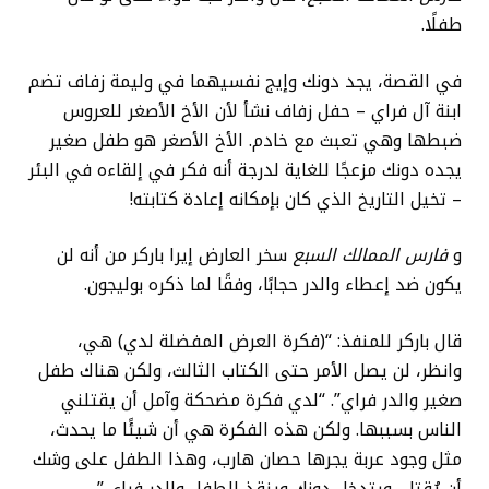
طفلًا.
في القصة، يجد دونك وإيج نفسيهما في وليمة زفاف تضم
ابنة آل فراي – حفل زفاف نشأ لأن الأخ الأصغر للعروس
ضبطها وهي تعبث مع خادم. الأخ الأصغر هو طفل صغير
يجده دونك مزعجًا للغاية لدرجة أنه فكر في إلقاءه في البئر
– تخيل التاريخ الذي كان بإمكانه إعادة كتابته!
و
فارس الممالك السبع
سخر العارض إيرا باركر من أنه لن
يكون ضد إعطاء والدر حجابًا، وفقًا لما ذكره بوليجون.
قال باركر للمنفذ: “(فكرة العرض المفضلة لدي) هي،
وانظر، لن يصل الأمر حتى الكتاب الثالث، ولكن هناك طفل
صغير والدر فراي”. “لدي فكرة مضحكة وآمل أن يقتلني
الناس بسببها. ولكن هذه الفكرة هي أن شيئًا ما يحدث،
مثل وجود عربة يجرها حصان هارب، وهذا الطفل على وشك
أن يُقتل، ويتدخل دونك وينقذ الطفل والدر فراي.”