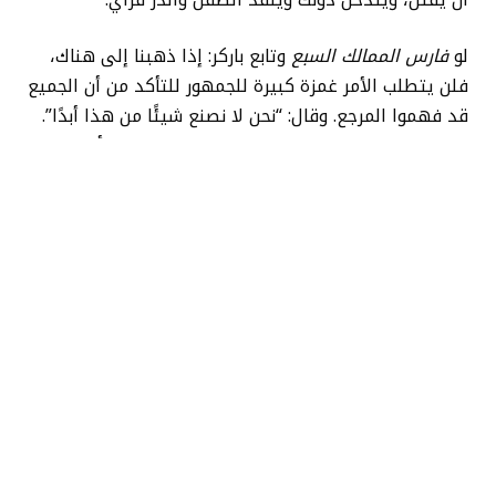
لو
فارس الممالك السبع
وتابع باركر: إذا ذهبنا إلى هناك،
فلن يتطلب الأمر غمزة كبيرة للجمهور للتأكد من أن الجميع
قد فهموا المرجع. وقال: “نحن لا نصنع شيئًا من هذا أبدًا”.
“لقد حدث ذلك للتو، ونحن نواصل القصة. هذا هو أقرب ما
نصل إليه (التقاطع المباشر مع الشخصيات) في الروايات
الثلاث التي تمت كتابتها.”
فارس الممالك السبع
، الذي يتكيف
فارس التحوط
، أول
قصة Dunk and Egg، سيُعرض على شبكة HBO في 18
يناير.
هل تريد المزيد من أخبار io9؟ تعرف على
الموعد المتوقع لإصدارات Marvel وStar
Wars وStar Trek الأحدث، وما هو التالي لـ
DC Universe في السينما والتلفزيون، وكل