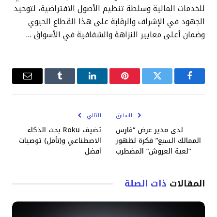
للخدمات المالية وسلطة تنظيم الأصول الافتراضية، لتوحيد
الجهود في الإشراف والرقابة على هذا القطاع الحيوي
وضمان أعلى معايير النزاهة والشفافية في الأسواق …
فيسبوك
تويتر
بينتيريست
لينكدإن
Tumblr
البريد
الإلكترو
السابق
التالي
لدى مدير عرض “فارس
تضيف Roku بحث الذكاء
الممالك السبع” فكرة لظهور
الاصطناعي و(نأمل) توصيات
“لعبة العروش” المضطرب
أفضل
المقالات
ذات الصلة