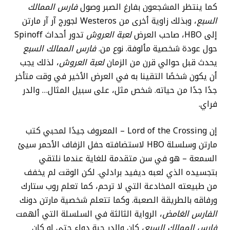
كما ينتظر المشجعون بفارغ الصبر وصول
فارس الممالك
السبع
، وبذلك زاوية أخرى من Westeros لجورج آر آر مارتن
إلى HBO، صاحب العرض
لعبة العروش
تدور أحداث Spinoff
حول عودة شخصية مألوفة. نوع من.
فارس الممالك السبع
يحدث قبل حوالي قرن من الزمان
لعبة العروش
، لذلك يجب
أن يكون شخصًا التقينا به في العرض الأخير في وقت متأخر
جدًا جدًا من حياته. شخص مثل، على سبيل المثال… والدر
فراي.
إن Lord of the Crossing – المعروف جيدًا لمحبي كتب
مارتن وسلسلة HBO لاستضافته حفل الزفاف الأحمر سيئ
السمعة – هو في سن متقدمة للغاية عندما نلتقي
بتجسيده الذي لعبه ديفيد برادلي. لكن الوقت لم يخفف
من طبيعته المخادعة التي لا ترحم، كما تعلم روب ستارك
ورفاقه بالطريقة الصعبة. وكما تتعلم شخصية مارتن دونك
الفارس الغامض
، الرواية الثالثة في السلسلة التي ألهمت
فارس الممالك السبع
، كان والدر حبة دواء حتى لو كان