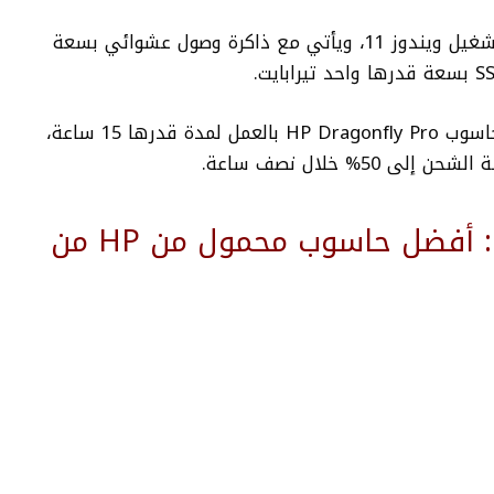
يعمل حاسوب HP Dragonfly Pro بنظام التشغيل ويندوز 11، ويأتي مع ذاكرة وصول عشوائي بسعة
وفيما يتعلق بعمر البطارية، تستمر بطارية حاسوب HP Dragonfly Pro بالعمل لمدة قدرها 15 ساعة،
% خلال نصف ساعة.
2- حاسوب HP Pavilion 14: أفضل حاسوب محمول من HP من