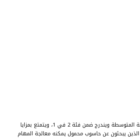
HP Pavilion 14 هو حاسوب محمول من الفئة المتوسطة ويندرج ضمن فئة 2 في 1، ويتمتع بمزايا
ص الذين يبحثون عن حاسوب محمول يمكنه معالجة المهام