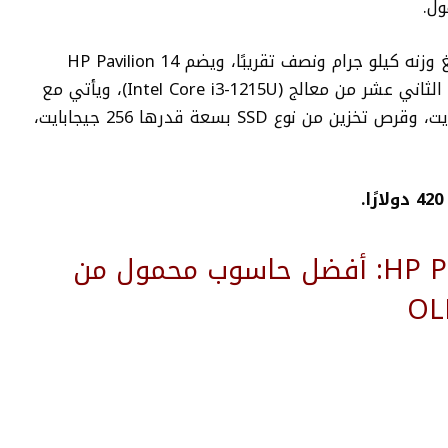
ل.
 وزنه كيلو جرام ونصف تقريبًا، و
يضم HP Pavilion 14
ويأتي مع
ذاكرة وصول عشوائي بسعة قدرها 8 جيجابايت، وقرص تخزين من نوع SSD بسعة قدرها 256 جيجابايت،
3- حاسوب HP Pavilion Plus 14: أفضل حاسوب محمول من