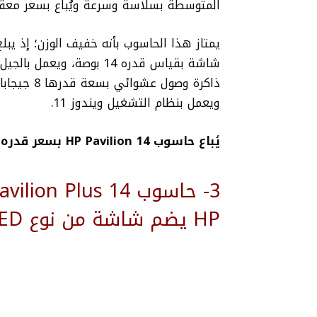
المتوسطة بسلاسة وسرعة ويُباع بسعر معقو
يمتاز هذا الحاسوب بأنه خفيف الوزن؛ إذ يبلغ
شاشة بقياس قدره 14 بوصة، ويعمل بالجيل الثاني عشر من معالج (Intel Core i3-1215U)،
ويعمل بنظام التشغيل ويندوز 11.
يُباع حاسوب HP Pavilion 14 بسعر قدره 420 دولارًا.
HP يضم شاشة من نوع OLED