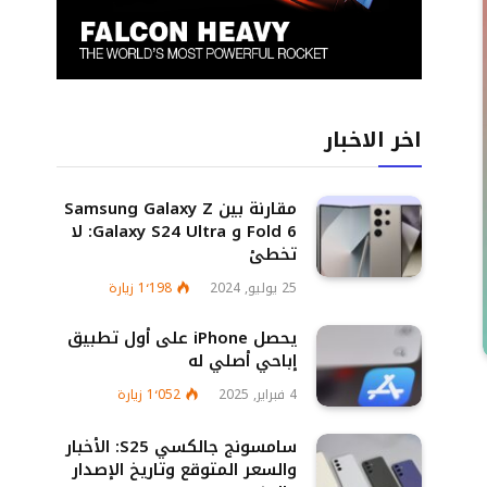
اخر الاخبار
مقارنة بين Samsung Galaxy Z
Fold 6 و Galaxy S24 Ultra: لا
تخطئ
25 يوليو, 2024
1٬198
زيارة
يحصل iPhone على أول تطبيق
إباحي أصلي له
4 فبراير, 2025
1٬052
زيارة
سامسونج جالكسي S25: الأخبار
والسعر المتوقع وتاريخ الإصدار