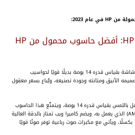
ي عام 2023:
1- حاسوب HP Dragonfly Pro: أفضل حاسوب محمول من HP
يُعدّ حاسوب Dragonfly Pro الذي يأتي مع شاشة بقياس قدره 14 بوصة بديلًا قويًا لحواسيب
ز بتصميمه الأنيق ومتانته وجودة تصنيعه، ويُباع بسعر معقول
يضم حاسوب HP Dragonfly Pro شاشة تعمل باللمس بقياس قدره 14 بوصة، ويتمتّع هذا الحاسوب
بأداء قوي بفضل معالج (AMD Ryzen 7 7736U) الذي يعمل به، ويضم كاميرا ويب تمتاز بالدقة العالية
فهي قادرة على التصوير بدقة قدرها 1440 بكسلًا، ويأتي مع مكبرات صوت رباعية توفر صوتًا قويًا