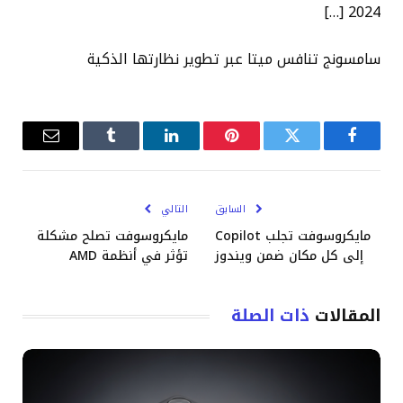
2024 […]
سامسونج تنافس ميتا عبر تطوير نظارتها الذكية
فيسبوك
تويتر
بينتيريست
لينكدإن
Tumblr
البريد
الإلكترو
السابق
التالي
مايكروسوفت تجلب Copilot
مايكروسوفت تصلح مشكلة
إلى كل مكان ضمن ويندوز
تؤثر في أنظمة AMD
المقالات
ذات الصلة