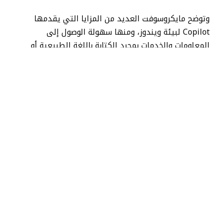
وتوضح مايكروسوفت العديد من المزايا التي يقدمها
Copilot لبيئة ويندوز، ومنها سهولة الوصول إلى
المعلومات والخدمات بمجرد الكتابة باللغة الطبيعية أو
استخدام الأوامر الصوتية.
وكان بإمكان المستخدمين في السابق الوصول إلى Bing
Chat عبر متصفحات الويب فقط، مع أن الشركة توفر
Copilot الآن في كل مكان، مثل ويندوز 10.
وتشير مايكروسوفت إلى أنك قد ترغب أيضًا في تجربة
Copilot بسبب إبداعه في النصوص والصور، إذ يمكنك
استخدام الذكاء الاصطناعي من أجل إنشاء محتوى إبداعي،
مما قد يفتح مصادر إيرادات جديدة.
وتأمل الشركة في أن يصبح Copilot أداة مهمة في نظام
ويندوز البيئي، وتتوقع مايكروسوفت من الأشخاص أن يجدوا